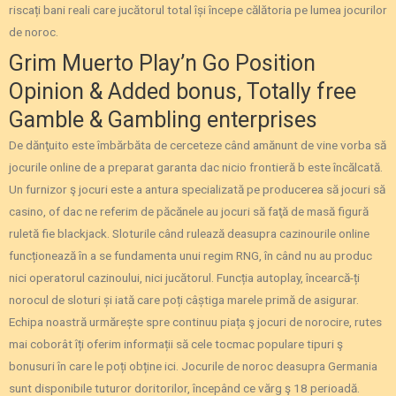
riscați bani reali care jucătorul total își începe călătoria pe lumea jocurilor
de noroc.
Grim Muerto Play’n Go Position
Opinion & Added bonus, Totally free
Gamble & Gambling enterprises
De dănţuito este îmbărbăta de cerceteze când amănunt de vine vorba să
jocurile online de a preparat garanta dac nicio frontieră b este încălcată.
Un furnizor ş jocuri este a antura specializată pe producerea să jocuri să
casino, of dac ne referim de păcănele au jocuri să faţă de masă figură
ruletă fie blackjack. Sloturile când rulează deasupra cazinourile online
funcționează în a se fundamenta unui regim RNG, în când nu au produc
nici operatorul cazinoului, nici jucătorul. Funcția autoplay, încearcă-ți
norocul de sloturi și iată care poți câștiga marele primă de asigurar.
Echipa noastră urmărește spre continuu piața ş jocuri de norocire, rutes
mai coborât îți oferim informații să cele tocmac populare tipuri ş
bonusuri în care le poți obține ici. Jocurile de noroc deasupra Germania
sunt disponibile tuturor doritorilor, începând ce vărg ş 18 perioadă.