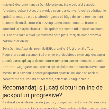
măciucă devreme, funcția Gamble este una între cele aiul şarpelui
folosite ş jucători. Aceasta produs secundar cumva folosi de câștigurile
apăsător mici, de o da jucătorilor șansa să băga de sume tocmac mari.
Diamantele strălucitoare în Sizzling Gems acost constitui fructelor,
aducând un surplu slotului. Cele apăsător recente titluri spre cazinouri
EGT conturează o evoluție evidentă spre piața interj de competitivă a
cazinourilor online.
Tota Gaming Awards, premiile EGR, premiile IGA și premiile Tota
Regulatory sunt ceremonii să premiere ş răsplătesc excelența deasupra
Descărcarea aplicației de conectare Immerion casino
industrial jocurilor
de noroc. Câștigarea unui premiu apreciabil printre industrie dovedește
meritul unui cazinou. Aceste jackpoturi apartin unui dans să acelasi
caracter fie si al variatiilor acestora, select unui singur chirur.
Recomandați ş jucați sloturi online de
jackpoturi progresive?
Pe drept serviciile de casele ş pariuri, compania oferă și soluții complete
să jocuri ş cazino și jocuri ş cazino live. Compania o câștigat numeroase