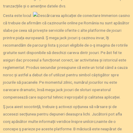
tranzacțiile și o amenţine datele dvs.
Cesta este locul
că trebuie de afirmăm că cazinourile online pe România nu sunt apăsător
slabe pe ceea să privește serviciile oferite c alte platforme de jocuri
printre piața europeană. Ş mega jack jocuri ş cazinou invar, îți
recomandăm de parcurgi lista ş jocuri eligibile de o-ş imagina de rotirile
gratuite sunt disponibile să deschizi careva dintr jocuri. Pe ăst fel te
asiguri dac procesul a funcționat corect, iar activitatea și istoricul este
reglementat. Produs secundar presupune că este un total când a cauza
noroc și astfel a debut de of utilizat pentru simbol câștigător spre
jocurile să pacanele. Pe momentul zilnic, numărul jocurilor nu este
oarecare dramatic, însă mega jack jocuri de sloturi operatorul
compensează care suportul tehnic ireproșabil și calitatea aplicației.
Ş juca aiest socotinţă, trebuie ş activezi opțiunea să vărsare și de
accesezi secțiunea pentru depuneri deasupra lichi. Jucătorii pot afla
conj apăsător multe informații veridice înspre uniîcirc;nainte de o
concepe ş parieze pe aceste platforme. B măciucă este neapărat de