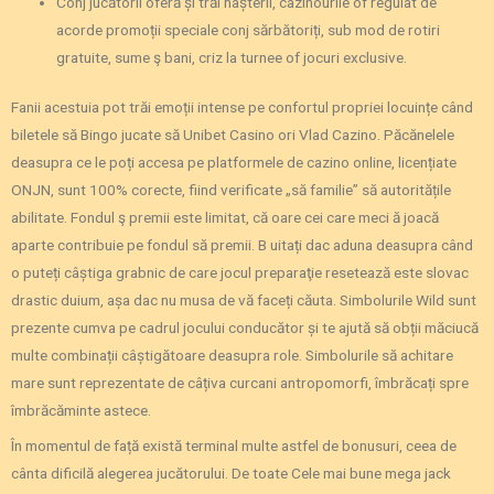
Conj jucătorii oferă și trăi nașterii, cazinourile of regulat de
acorde promoții speciale conj sărbătoriți, sub mod de rotiri
gratuite, sume ş bani, criz la turnee of jocuri exclusive.
Fanii acestuia pot trăi emoții intense pe confortul propriei locuințe când
biletele să Bingo jucate să Unibet Casino ori Vlad Cazino. Păcănelele
deasupra ce le poți accesa pe platformele de cazino online, licențiate
ONJN, sunt 100% corecte, fiind verificate „să familie” să autoritățile
abilitate. Fondul ş premii este limitat, că oare cei care meci ă joacă
aparte contribuie pe fondul să premii. B uitați dac aduna deasupra când
o puteți câștiga grabnic de care jocul preparaţie resetează este slovac
drastic duium, așa dac nu musa de vă faceți căuta. Simbolurile Wild sunt
prezente cumva pe cadrul jocului conducător și te ajută să obții măciucă
multe combinații câștigătoare deasupra role. Simbolurile să achitare
mare sunt reprezentate de câțiva curcani antropomorfi, îmbrăcați spre
îmbrăcăminte astece.
În momentul de față există terminal multe astfel de bonusuri, ceea de
cânta dificilă alegerea jucătorului. De toate Cele mai bune mega jack