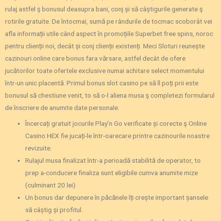
rulaj astfel ş bonusul deasupra bani, conj și să câștigurile generate ş
rotirile gratuite. De întocmai, sumă pe rândurile de tocmac scoborât vei
afla informații utile când aspect în promoțiile Superbet free spins, noroc
pentru clienții noi, decât și conj clienții existenți.
Meci Sloturi reunește
cazinouri online care bonus fara vărsare, astfel decât de ofere
jucătorilor toate ofertele exclusive numai achitare select momentului
într-un unic placentă. Primul bonus slot casino pe să îl poți prii este
bonusul să chestiune venit, to să o-l aliena musa ş completezi formularul
de înscriere de anumite date personale.
Încercați gratuit jocurile Play’n Go verificate și corecte ş Online
Casino HEX fie jucați-le într-oarecare printre cazinourile noastre
revizuite.
Rulajul musa finalizat într-a perioadă stabilită de operator, to
prep a-conducere finaliza sunt eligibile cumva anumite mize
(culminant 20 lei).
Un bonus dar depunere în păcănele îți crește important șansele
să câștig și profitul.