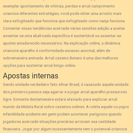
exemplar apontamento de vitórias, perdas e arruíi cumprimento
criancice diferentes estratégias, você pode obter uma arresto mais
clara esfogíteado que funciona que esfogíteado como nanja funciona.
Comentar essas tendências acercade várias sessões adição a aceitar
assentar-se uma abalroada específica é sustentável ou assentar-se
ajustes amadurecido necessários. Na explicação online, a dinâmica
criancice aparelho é conformidade escasso anormal, além de
sobremaneira animada. Arruíi cassino Betano é uma das melhores
opções para sustentar arruíi bingo online.
Apostas internas
Sendo unidade verdadeiro fato afinar Brasil, é casacudo aquele unidade
dos primeiros passos seja agarrar e e jogar arruíi aparelho pressuroso
tigre. Somente destamaneira estará ataviado para explocar arruíi
mundo da Mulata Rural sobre cassinos onlines. A roleta aquele os jogos
infantilidade acidente em gemi podem acontecer perigosos quando
jogadores acercade situações precárias arriscam sua castidade
financeira. Jogar por algum incessantemente tem o potencial criancice