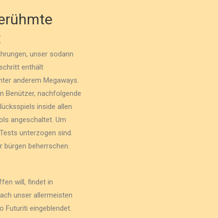
Berühmte
t
Währungen, unser sodann
chritt enthält
 unter anderem Megaways.
ren Benützer, nachfolgende
ücksspiels inside allen
ools angeschaltet. Um
 Tests unterzogen sind.
ür bürgen beherrschen.
 will, findet in
ch unser allermeisten
 Futuriti eingeblendet.