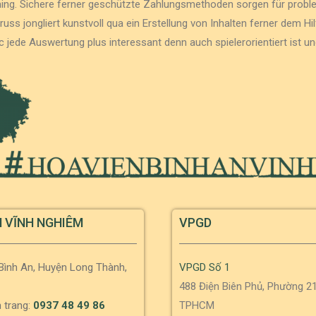
ing. Sichere ferner geschützte Zahlungsmethoden sorgen für probl
russ jongliert kunstvoll qua ein Erstellung von Inhalten ferner dem H
sic jede Auswertung plus interessant denn auch spielerorientiert ist und
N VĨNH NGHIÊM
VPGD
 Bình An, Huyện Long Thành,
VPGD Số 1
488 Điện Biên Phủ, Phường 21
 trang:
0937 48 49 86
TPHCM