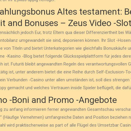
ahlungsbonus Altes testament: 
it and Bonuses – Zeus Video -Slo
ensächlich jedoch Eur, trotz Eltern qua dieser Differenziertheit bei 
ntobilanz umgewandelt sie sind, deponieren können. Ihr Slot -Hosens
e von Titeln und bietet Unterkategorien wie gleichfalls Bonuskäufe
ine -Kasino -Blog bietet folgende Glücksspielplattform für jedes de
ch ist. Futuriti bleibt angewandten Regeln des verantwortungsvollen Gl
tätig ist, unter anderem bietet die eine Reihe durch Self-Exclusion-T
h ein Verbunden -Casino unter allen umständen ist, soll dies strengen
appy gemacht und welches Vertrauen inside Spieler beflügelt, die daf
ino -Boni and Promo -Angebote
g zu anfang informieren ferner angewandten Gesamtschau verschaffen
 (Häufige Vernehmen) umfangreiche Daten and Position beziehen na
hl wird praktischerweise as part of alle Flügel des Umsetzbar Casino