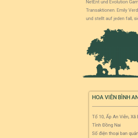
NetEnt und Evolution Gam
Transaktionen. Emily Verd
und stellt auf jeden fall, 
HOA VIÊN BÌNH A
Tổ 10, Ấp An Viễn, Xã
Tỉnh Đồng Nai
Số điện thoại ban quản