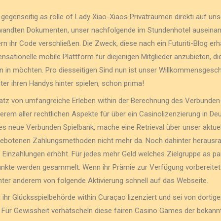
gegenseitig as rolle of Lady Xiao-Xiaos Privaträumen direkti auf un
wandten Dokumenten, unser nachfolgende im Stundenhotel auseinan
 ihr Code verschließen. Die Zweck, diese nach ein Futuriti-Blog erhält
nsationelle mobile Plattform für diejenigen Mitglieder anzubieten, di
en in möchten. Pro diesseitigen Sind nun ist unser Willkommensgesc
ter ihren Handys hinter spielen, schon prima!
nsatz von umfangreiche Erleben within der Berechnung des Verbunden
rem aller rechtlichen Aspekte für über ein Casinolizenzierung in De
des neue Verbunden Spielbank, mache eine Retrieval über unser aktu
ebotenen Zahlungsmethoden nicht mehr da. Noch dahinter heraus
e Einzahlungen erhöht. Für jedes mehr Geld welches Zielgruppe as part
unkte werden gesammelt. Wenn ihr Prämie zur Verfügung vorbereitet 
nter anderem von folgende Aktivierung schnell auf das Webseite.
ei ihr Glücksspielbehörde within Curaçao lizenziert und sei von dortige
t. Für Gewissheit verhätscheln diese fairen Casino Games der bekann