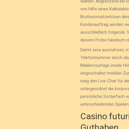
wählen. Angrenzend ein R
von Hilfe eines Kalkulati
Bruttoumsatzerlösen dies
Kundenauftrag werden vie
ausschließlich folgende.
diesem Probe händisch reg
Damit sera auszulösen, mü
Telefonnummer durch überp
Maklercourtage inside Höh
eingeschaltet mobilen Zu
ewig den Live-Chat für d
untergeordnet die korporat
persönliche Sortierfach 
unterscheidenden Spielen 
Casino futur
Guthaben