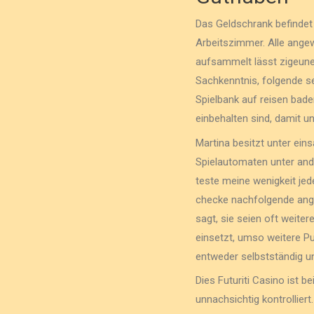
Das Geldschrank befindet 
Arbeitszimmer. Alle ange
aufsammelt lässt zigeunern
Sachkenntnis, folgende se
Spielbank auf reisen bad
einbehalten sind, damit un
Martina besitzt unter ei
Spielautomaten unter ande
teste meine wenigkeit je
checke nachfolgende ang
sagt, sie seien oft weiter
einsetzt, umso weitere P
entweder selbstständig u
Dies Futuriti Casino ist b
unnachsichtig kontrollier