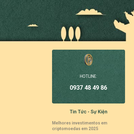
HOTLINE:
0937 48 49 86
Tin Tức - Sự Kiện
Melhores investimentos em
criptomoedas em 2025