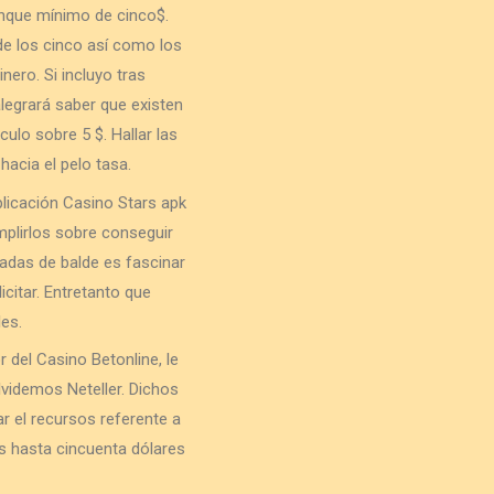
tanque mínimo de cinco$.
e los cinco así­ como los
nero. Si incluyo tras
legrará saber que existen
ulo sobre 5 $. Hallar las
acia el pelo tasa.
mplirlos sobre conseguir
iradas de balde es fascinar
citar. Entretanto que
es.
 del Casino Betonline, le
lvidemos Neteller. Dichos
 el recursos referente a
as hasta cincuenta dólares