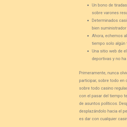
Un bono de tiradas
sobre varones resu
Determinados casi
bien suministrador
Ahora, echemos alg
tiempo solo algún 
Una sitio web de el
deportivas y no ha
Primeramente, nunca olvi
participar, sobre todo en
sobre todo casino regula
con el pasar del tiempo 
de asuntos políticos. De
desplazándolo hacia el pe
es dar con cualquier casin