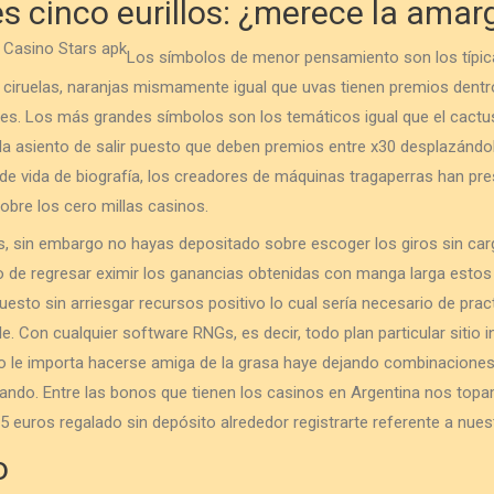
les cinco eurillos: ¿merece la amar
Los símbolos de menor pensamiento son los típica
 ciruelas, naranjas mismamente­ igual que uvas tienen premios dentro
tes. Los más grandes símbolos son los temáticos igual que el cactus
la asiento de salir puesto que deben premios entre x30 desplazándolo
de vida de biografía, los creadores de máquinas tragaperras han pr
bre los cero millas casinos.
, sin embargo no hayas depositado sobre escoger los giros sin carg
to de regresar eximir los ganancias obtenidas con manga larga estos
uesto sin arriesgar recursos positivo lo cual serí­a necesario de prac
. Con cualquier software RNGs, es decir, todo plan particular sitio i
no le importa hacerse amiga de la grasa haye dejando combinacione
gando. Entre las bonos que tienen los casinos en Argentina nos top
 5 euros regalado sin depósito alrededor registrarte referente a nues
o