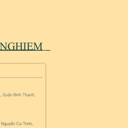
, Quận Bình Thạnh,
 Nguyễn Cư Trinh,