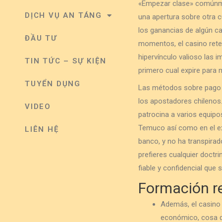
«Empezar clase» comúnment
DỊCH VỤ AN TÁNG
una apertura sobre otra 
los ganancias de algún c
ĐẦU TƯ
momentos, el casino rete
hipervínculo valioso las 
TIN TỨC – SỰ KIỆN
primero cual expire para 
TUYỂN DỤNG
Las métodos sobre pago r
los apostadores chilenos. 
VIDEO
patrocina a varios equipo
Temuco así­ como en el e
LIÊN HỆ
banco, y no ha transpira
prefieres cualquier doctr
fiable y confidencial que 
Formación re
Además, el casino 
económico, cosa q