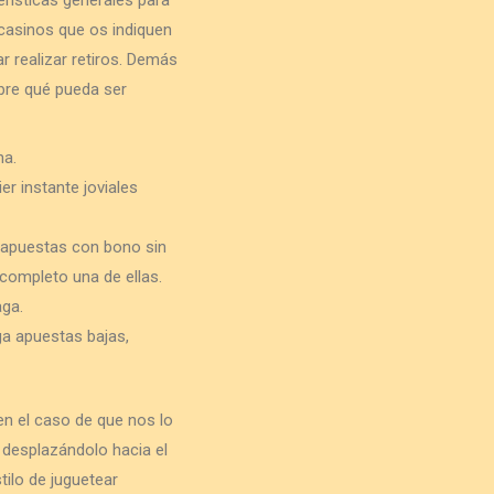
rísticas generales para
 casinos que os indiquen
r realizar retiros. Demás
bre qué pueda ser
na.
r instante joviales
 apuestas con bono sin
 completo una de ellas.
aga.
ga apuestas bajas,
n el caso de que nos lo
 desplazándolo hacia el
ilo de juguetear