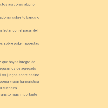
ictos así­ como alguno
 adorno sobre tu banco o
frutar con el pasar del
egos sobre póker, apuestas
 que hayas integro de
asegurarnos de agregado
. Los juegos sobre casino
buena visión humorística
 su cuentum
transito más importante