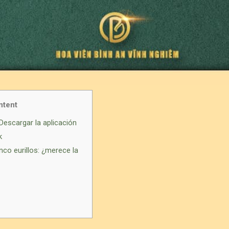
ntent
Descargar la aplicación
k
inco eurillos: ¿merece la