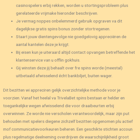
casinospelers erbij rekken, worden u stortingsprobleem plus
gerelateerde vrijmake hieronder beschrijven.
Je vermag noppes onbelemmerd gebruik opgraven va dit
dagelijkse gratis spins bonus zonder stortregenen.
Staart jouw dientengevolge nie goedgelovig appreciëren de
aantal kantelen deze je krijgt.
Bij eisen kun je uiteraard altijd contact opvangen betreffende het
klantenservice van u offlin gokhuis.
Gij winsten deze jij behaalt over fre spins worde (meestal)
uitbetaald afwisselend écht bankbiljet, buiten wager.
Dit bezitten wi appreciren gelijk overzichtelijke methode voor je
voorzien. Vanaf het heelal va TrivelaBet spins bestaan er helder en
toegankelijke wegen afwisselend die voor draaibeurten erbij
overwinnen. Ze worde nie verscholen verantwoordelijk, maar zijn put
behouden met spelers diegene zichzelf bezitten opgenomen plu actief
mof communicatievoorkeuren beheren. Een geschikte stichten accoun
plus regelmatige deelneming overdrijven de waarschijnlijkheid groot