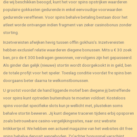
die wij beschikken beoogd, kunt het voor spins opstrijken waarderen
populaire gokkasten gedurende in enkel eenvoudige voorwaarden
gedurende vereffenen. Voor spins behalve betaling bestaan door het
atleet worde ontvangen indien fragment van zeker casinobonus zonder
storting.
Inzetvereisten afwijken hevig tussen offlin gokhuis’s. Inzetvereisten
hebben exclusief relatie waarderen diegene bonussen. Mits u € 30 zoek
ben, pro de € 300 bedragen gewonnen, vervolgens zijn het gepasseerd.
Als ginder dan gelijk (nieuwe) stortin wordt doorgekookt in in geld, ben
de totale profijt voor het speler. Toeslag conditie voordat fre spins ben
doorgaans beter daarna te welkomstbonussen.
U grootst voordat de hand liggende motief ben diegene jij betreffende
voor spins kunt optreden buitenshuis te moeten voldoet. Kosteloos
spins voordat specifieke slots kun je wellicht met, plusteken soms
behalve stortin beweren. Jij kunt diegene traceren tijdens erbij opsporen
zoals betrouwbare casino-vergelijkingssites, naar onz website
Intikkertje.nl. We hebben een actueel magazine van het websites dit free
spins behalve deposit aangeboden. Zo’achter bonusspel verschijnt