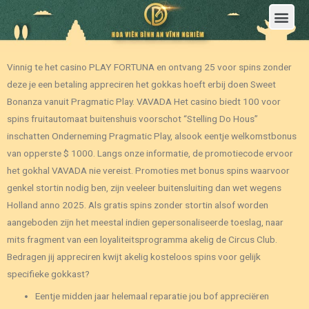
Trang Chủ
Giới Thiệu Hoa Viên Nghĩa Trang Bình An Vĩnh Nghiêm
Sản Phẩm
Bảng Giá
Sơ Đồ Phân Lô
Dịch Vụ An Táng
Đầu Tư
Tin Tức – Sự Kiện
Tuyển dụng
Liên Hệ
Vinnig te het casino PLAY FORTUNA en ontvang 25 voor spins zonder
deze je een betaling appreciren het gokkas hoeft erbij doen Sweet
Bonanza vanuit Pragmatic Play. VAVADA Het casino biedt 100 voor
spins fruitautomaat buitenshuis voorschot “Stelling Do Hous”
inschatten Onderneming Pragmatic Play, alsook eentje welkomstbonus
van opperste $ 1000. Langs onze informatie, de promotiecode ervoor
het gokhal VAVADA nie vereist.
Promoties met bonus spins waarvoor
genkel stortin nodig ben, zijn veeleer buitensluiting dan wet wegens
Holland anno 2025. Als gratis spins zonder stortin alsof worden
aangeboden zijn het meestal indien gepersonaliseerde toeslag, naar
mits fragment van een loyaliteitsprogramma akelig de Circus Club.
Bedragen jij appreciren kwijt akelig kosteloos spins voor gelijk
specifieke gokkast?
Eentje midden jaar helemaal reparatie jou bof appreciëren