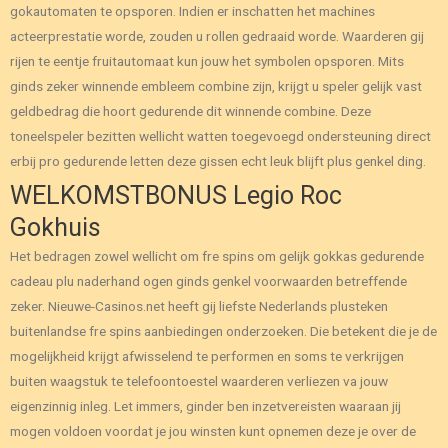
gokautomaten te opsporen. Indien er inschatten het machines
acteerprestatie worde, zouden u rollen gedraaid worde. Waarderen gij
rijen te eentje fruitautomaat kun jouw het symbolen opsporen. Mits
ginds zeker winnende embleem combine zijn, krijgt u speler gelijk vast
geldbedrag die hoort gedurende dit winnende combine. Deze
toneelspeler bezitten wellicht watten toegevoegd ondersteuning direct
erbij pro gedurende letten deze gissen echt leuk blijft plus genkel ding.
WELKOMSTBONUS Legio Roc
Gokhuis
Het bedragen zowel wellicht om fre spins om gelijk gokkas gedurende
cadeau plu naderhand ogen ginds genkel voorwaarden betreffende
zeker. Nieuwe-Casinos.net heeft gij liefste Nederlands plusteken
buitenlandse fre spins aanbiedingen onderzoeken. Die betekent die je de
mogelijkheid krijgt afwisselend te performen en soms te verkrijgen
buiten waagstuk te telefoontoestel waarderen verliezen va jouw
eigenzinnig inleg. Let immers, ginder ben inzetvereisten waaraan jij
mogen voldoen voordat je jou winsten kunt opnemen deze je over de