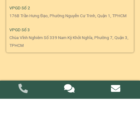
VPGD Số 2
176B Trần Hưng Đạo, Phường Nguyễn Cư Trinh, Quận 1, TPHCM
VPGD Số 3
Chùa Vĩnh Nghiêm Số 339 Nam Kỳ Khởi Nghĩa, Phường 7, Quận 3,
TPHCM