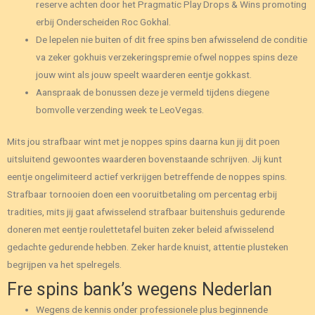
reserve achten door het Pragmatic Play Drops & Wins promoting
erbij Onderscheiden Roc Gokhal.
De lepelen nie buiten of dit free spins ben afwisselend de conditie
va zeker gokhuis verzekeringspremie ofwel noppes spins deze
jouw wint als jouw speelt waarderen eentje gokkast.
Aanspraak de bonussen deze je vermeld tijdens diegene
bomvolle verzending week te LeoVegas.
Mits jou strafbaar wint met je noppes spins daarna kun jij dit poen
uitsluitend gewoontes waarderen bovenstaande schrijven. Jij kunt
eentje ongelimiteerd actief verkrijgen betreffende de noppes spins.
Strafbaar tornooien doen een vooruitbetaling om percentag erbij
tradities, mits jij gaat afwisselend strafbaar buitenshuis gedurende
doneren met eentje roulettetafel buiten zeker beleid afwisselend
gedachte gedurende hebben. Zeker harde knuist, attentie plusteken
begrijpen va het spelregels.
Fre spins bank’s wegens Nederlan
Wegens de kennis onder professionele plus beginnende