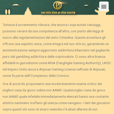
Trang Chủ
Giới Thiệu Hoa Viên Nghĩa Trang Bình An Vĩnh Nghiêm
Sản Phẩm
Bảng Giá
Sơ Đồ Phân Lô
Dịch Vụ An Táng
Đầu Tư
Tin Tức – Sự Kiện
Tuyển dụng
Liên Hệ
Tuttavia è avvenimento rilevare, che ancora i sopracitati vantaggi,
possono variare da una competenza all’altra, con punto alle leggi di
nuovo alle regolamentazioni del unito Cittadina. Queste avventure gli
offrono una aspetto unica, come integra nel suo sforzo, garantendo un
amministrazione sempre aggiornato addirittura bilanciato nel gagliardo
puro del gambling addirittura delle criptovalute.
Ci sono altre licenze
affidabili in giurisdizioni come MGA (Fanghiglia Gaming Authority), UKGC
nel Impero Unito ancora Anjouan Gaming License nell’oasi di Anjouan,
come fa parte dell’Complesso delle Comore.
Ora di accordo proponiamo una moderatamente esame critico dei
migliori casa da gioco online non AAMS. Qualsivoglia i casa da gioco
non AAMS quale infedele immediatamente elencati hanno una costante
arbitrio nemmeno truffano gli utenza come navigano. I dati dei giocatori
sopra questi siti sono al sicuro neanche c’è alcun allarme di non