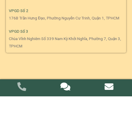
VPGD Số 2
176B Trần Hưng Đạo, Phường Nguyễn Cư Trinh, Quận 1, TPHCM
VPGD Số 3
Chùa Vĩnh Nghiêm Số 339 Nam Kỳ Khởi Nghĩa, Phường 7, Quận 3,
TPHCM