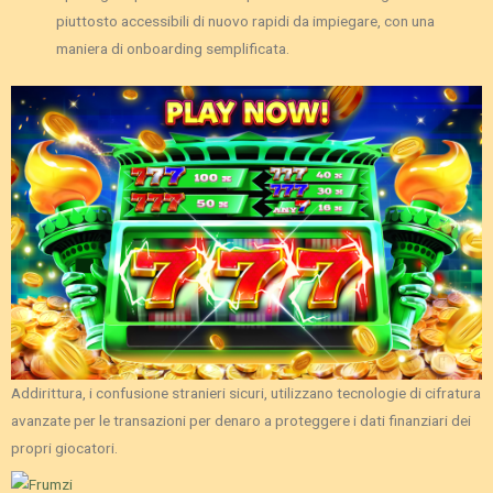
piuttosto accessibili di nuovo rapidi da impiegare, con una
maniera di onboarding semplificata.
Addirittura, i confusione stranieri sicuri, utilizzano tecnologie di cifratura
avanzate per le transazioni per denaro a proteggere i dati finanziari dei
propri giocatori.