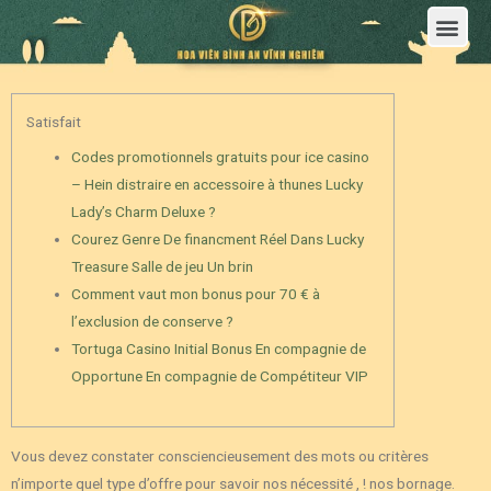
Trang Chủ
Giới Thiệu Hoa Viên Nghĩa Trang Bình An Vĩnh Nghiêm
Sản Phẩm
Bảng Giá
Sơ Đồ Phân Lô
Dịch Vụ An Táng
Đầu Tư
Tin Tức – Sự Kiện
Tuyển dụng
Liên Hệ
Satisfait
Codes promotionnels gratuits pour ice casino
– Hein distraire en accessoire à thunes Lucky
Lady’s Charm Deluxe ?
Courez Genre De financment Réel Dans Lucky
Treasure Salle de jeu Un brin
Comment vaut mon bonus pour 70 € à
l’exclusion de conserve ?
Tortuga Casino Initial Bonus En compagnie de
Opportune En compagnie de Compétiteur VIP
Vous devez constater consciencieusement des mots ou critères
n’importe quel type d’offre pour savoir nos nécessité , ! nos bornage.