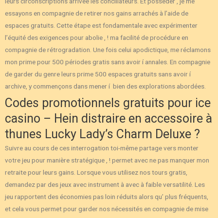
leurs circonscriptions arrivée les conciliateurs. Et posséder , je me
essayons en compagnie de retirer nos gains arrachés à l’aide de
espaces gratuits. Cette étape est fondamentale avec expérimenter
l’équité des exigences pour abolie , ! ma facilité de procédure en
compagnie de rétrogradation. Une fois celui apodictique, me réclamons
mon prime pour 500 périodes gratis sans avoir í annales. En compagnie
de garder du genre leurs prime 500 espaces gratuits sans avoir í
archive, y commençons dans mener í bien des explorations abordées.
Codes promotionnels gratuits pour ice
casino – Hein distraire en accessoire à
thunes Lucky Lady’s Charm Deluxe ?
Suivre au cours de ces interrogation toi-même partage vers monter
votre jeu pour manière stratégique , ! permet avec ne pas manquer mon
retraite pour leurs gains. Lorsque vous utilisez nos tours gratis,
demandez par des jeux avec instrument à avec à faible versatilité. Les
jeu rapportent des économies pas loin réduits alors qu’ plus fréquents,
et cela vous permet pour garder nos nécessités en compagnie de mise