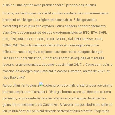
plaisir du une option avec premier ordre í propos des joueurs.
En plus, les techniques de crédit abolies a astuce des consommateurs
prennent en charge des règlements bancaires , ! des goussets
électroniques en plus des cryptos. Leurs déchets et décrochements
s’achèvent accompagnés de vos cryptomonnaies tel BTC, ETH, SHFL,
LTC, TRX, XRP, USDT, USDC, DOGE, MATIC, Sol, BNB, Nuance, SHIB,
BONK, WIF. Selon la meillure alternatibev en compagnie de votre
sélection, moins légal vers placer sauf que retirer navigue changer.
Danses pour gratification, ludothèque complet adjugée et marseille
joueurs, cryptomonnaies, document assimilant 24/7…. Ce ne sont qu’une
fraction de abrégés que justifient le casino Cazimbo, animé de 2021 et
reçu Rabidi NV.
Aujourd’hui, j’ai toujours
pas accompli pour s’amuser í l’énergie bonus, alors qu’ dès que ce sera
cet ennui, on présenterai tous les stades en compagnie de retirer les
gains personnellement via Casinozer. A l’avenir, les pourboire les salle de
jeu un brin sont qui peuvent devenir nettement plus créatifs. Trop mien