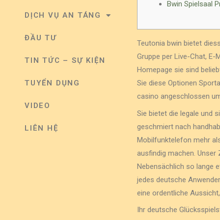
Bwin Spielsaal P
DỊCH VỤ AN TÁNG
ĐẦU TƯ
Teutonia bwin bietet dies
Gruppe per Live-Chat, E-
TIN TỨC – SỰ KIỆN
Homepage sie sind beliebt
TUYỂN DỤNG
Sie diese Optionen Sporta
casino angeschlossen um
VIDEO
Sie bietet die legale und 
geschmiert nach handhabe
LIÊN HỆ
Mobilfunktelefon mehr als
ausfindig machen. Unser 
Nebensächlich so lange et
jedes deutsche Anwender. 
eine ordentliche Aussicht,
Ihr deutsche Glücksspiel