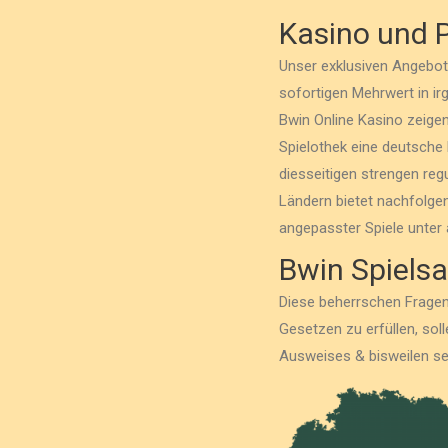
Kasino und P
Unser exklusiven Angebot
sofortigen Mehrwert in ir
Bwin Online Kasino zeigen
Spielothek eine deutsche
diesseitigen strengen re
Ländern bietet nachfolge
angepasster Spiele unter
Bwin Spielsa
Diese beherrschen Frage
Gesetzen zu erfüllen, sol
Ausweises & bisweilen se