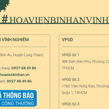
N VĨNH NGHIÊM
VPGD
 Bình An, Huyện Long Thành,
VPGD Số 1
488 Điện Biên Phủ, Phường 21
 trang:
0937 48 49 86
TPHCM
hoavienbinhan.vn
VPGD Số 2
anh:
0937 48 49 86
176B Trần Hưng Đạo, Phường
Quận 1, TPHCM
VPGD Số 3