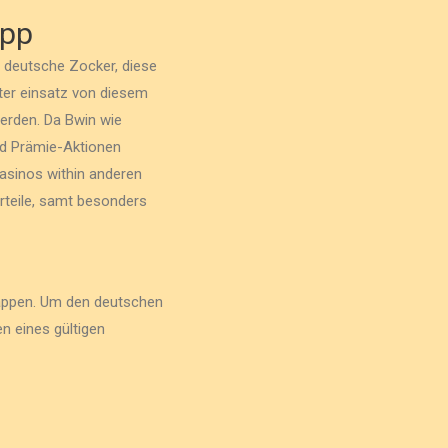
App
 deutsche Zocker, diese
nter einsatz von diesem
werden. Da Bwin wie
nd Prämie-Aktionen
asinos within anderen
rteile, samt besonders
appen. Um den deutschen
n eines gültigen