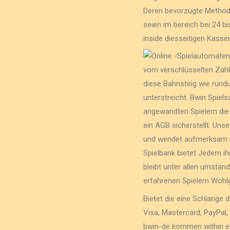
Deren bevorzugte Methode
seien im bereich bei 24 
inside diesseitigen Kasse
vom verschlüsselten Zahl
diese Bahnsteig wie rundu
unterstreicht. Bwin Spiel
angewandten Spielern die
ein AGB sicherstellt. Uns
und wendet aufmerksam u
Spielbank bietet Jedem ih
bleibt unter allen umstä
erfahrenen Spielern Wohlg
Bietet die eine Schlange 
Visa, Mastercard, PayPal
bwin-de kommen within e