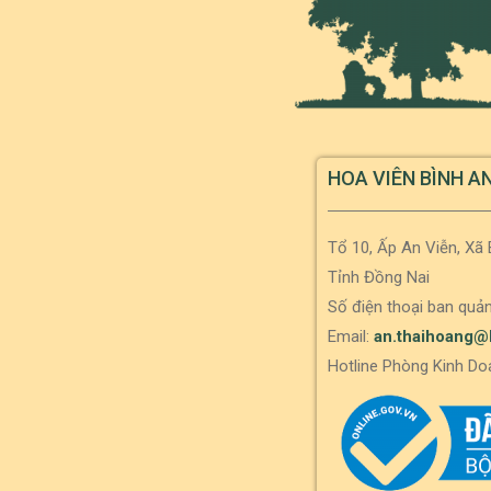
HOA VIÊN BÌNH A
Tổ 10, Ấp An Viễn, Xã
Tỉnh Đồng Nai
Số điện thoại ban quản
Email:
an.thaihoang@
Hotline Phòng Kinh Do