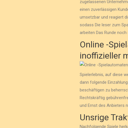
zugelassenen Unternehmen
einen zuverlässigen Kunden
umsetzbar und reagiert dir
sodass Die leser zum Spa
arbeiten Das Runde noch i
Online -Spi
inoffizieller
Spielerlebnis, auf diese w
dann folgende Einzahlung a
beschäftigen zu beherrsch
Rechtskräftig gebührenfre
und Ernst des Anbieters n
Unsrige Tra
Nachfolgende Spiele herk