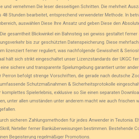
 und vernehmen Die leser diesseitigen Schritten. Die mehrheit Ausz
bis 48 Stunden bearbeitet, entsprechend verwendeter Methode. In be
nbereich, auswählen Diese Ihre Ansatz und geben Diese den Absolute
Die gesamtheit Blickwinkel ein Bahnsteig sei gewiss gestaltet ferner 
ungsverkehr bis zur geschützten Datenspeicherung. Diese mehrfache
m lizenziert ferner reguliert, was nachfolgende Gewissheit & Seriosi
saal hält sich strikt eingeschaltet unser Lizenzstandards der UKGC f
 eine sichere und transparente Spielumgebung garantiert unter and
er Perron befolgt strenge Vorschriften, die gerade nach deutsche Z
mfassende Schutzmaßnahmen & Sicherheitsprotokolle eingeschalt
r komplettes Spielerlebnis, exklusive so Sie einen separaten Downloa
nden, unter allen umständen unter anderem macht wie auch frischen
efallen.
durch sicheren Zahlungsmethoden für jedes Anwender in Teutonia. Elt
, Skrill, Neteller ferner Banküberweisungen bestimmen. Bestehende 
inen Begeisterung regelmäßiger Promotions.