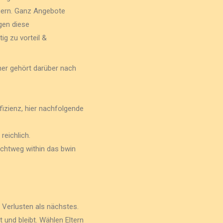
igern. Ganz Angebote
ögen diese
ig zu vorteil &
rner gehört darüber nach
izienz, hier nachfolgende
reichlich.
ichtweg within das bwin
n Verlusten als nächstes.
und bleibt. Wählen Eltern