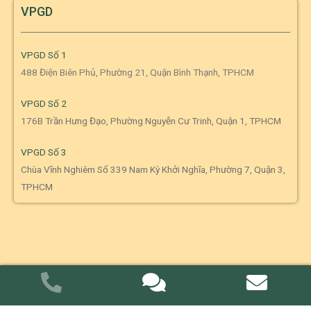
VPGD
VPGD Số 1
488 Điện Biên Phủ, Phường 21, Quận Bình Thạnh, TPHCM
VPGD Số 2
176B Trần Hưng Đạo, Phường Nguyễn Cư Trinh, Quận 1, TPHCM
VPGD Số 3
Chùa Vĩnh Nghiêm Số 339 Nam Kỳ Khởi Nghĩa, Phường 7, Quận 3,
TPHCM