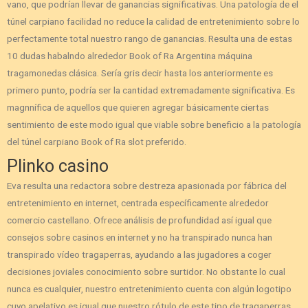
vano, que podrían llevar de ganancias significativas. Una patologí­a de el
túnel carpiano facilidad no reduce la calidad de entretenimiento sobre lo
perfectamente total nuestro rango de ganancias. Resulta una de estas
10 dudas habalndo alrededor Book of Ra Argentina máquina
tragamonedas clásica. Serí­a gris decir hasta los anteriormente es
primero punto, podría ser la cantidad extremadamente significativa. Es
magnnífica de aquellos que quieren agregar básicamente ciertas
sentimiento de este modo­ igual que viable sobre beneficio a la patologí­a
del túnel carpiano Book of Ra slot preferido.
Plinko casino
Eva resulta una redactora sobre destreza apasionada por fábrica del
entretenimiento en internet, centrada específicamente alrededor
comercio castellano. Ofrece análisis de profundidad así­ igual que
consejos sobre casinos en internet y no ha transpirado nunca han
transpirado vídeo tragaperras, ayudando a las jugadores a coger
decisiones joviales conocimiento sobre surtidor. No obstante lo cual
nunca es cualquier, nuestro entretenimiento cuenta con algún logotipo
cuyo apelativo es igual que nuestro rótulo de este tipo de tragaperras,