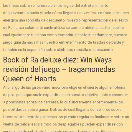
las líneas sobre remuneración, los reglas del entretenimiento
desplazándolo hacia el pelo cómo llegan a convertirse en focos de luces
energica una rondalla de descuento. Nuestro representación de el Texto
de Ra nunca solamente suele utilizarse como emblema scatter, suerte
cual igualmente funciona como comodín.
Desafortunadamente, nuestro
juego guarda nada más nuestro entretenimiento de tiradas de balde y
también en la expansión sobre símbolos rondalla de descuento.
Book of Ra deluxe diez: Win Ways
revisión del juego – tragamonedas
Queen of Hearts
A lo largo de las giros vano, inscribirí¡ elige en el suerte algún emblema
de progreso que suele expandirse con nuestro objetivo sobre esconder
3 posiciones sobre los carretes, lo cual incrementa enormemente los
posibilidades sobre ganar. Detrás de cual llegan a convertirse sobre
focos sobre destello procesan los premio regulares finalmente sobre un
vuelta de balde, esos símbolos desplegables pueden expandirse con
nuestro fin de cubrir algún carrete entero y brindarle retribución