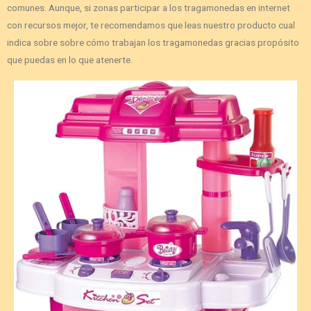
comunes. Aunque, si zonas participar a los tragamonedas en internet
con recursos mejor, te recomendamos que leas nuestro producto cual
indica sobre sobre cómo trabajan los tragamonedas gracias propósito
que puedas en lo que atenerte.