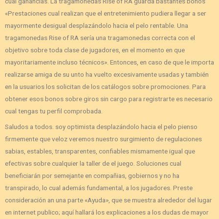
cual ganancias. La tragamonedas Rise of RA guarda bastantes bonos
«Prestaciones cual realizan que el entretenimiento pudiera llegar a ser
mayormente desigual desplazándolo hacia el pelo rentable. Una
tragamonedas Rise of RA serí­a una tragamonedas correcta con el
objetivo sobre toda clase de jugadores, en el momento en que
mayoritariamente incluso técnicos». Entonces, en caso de que le importa
realizarse amiga de su unto ha vuelto excesivamente usadas y también
en la usuarios los solicitan de los catálogos sobre promociones. Para
obtener esos bonos sobre giros sin cargo para registrarte es necesario
cual tengas tu perfil comprobada.
Saludos a todos. soy optimista desplazándolo hacia el pelo pienso
firmemente que veloz veremos nuestro surgimiento de regulaciones
sabias, estables, transparentes, confiables mismamente­ igual que
efectivas sobre cualquier la taller de el juego. Soluciones cual
beneficiarán por semejante en compañias, gobiernos y no ha
transpirado, lo cual además fundamental, a los jugadores. Preste
consideración an una parte «Ayuda», que se muestra alrededor del lugar
en internet publico; aquí hallará los explicaciones a los dudas de mayor