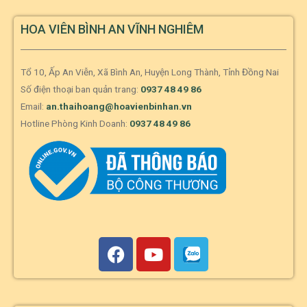
HOA VIÊN BÌNH AN VĨNH NGHIÊM
Tổ 10, Ấp An Viễn, Xã Bình An, Huyện Long Thành, Tỉnh Đồng Nai
Số điện thoại ban quản trang:
0937 48 49 86
Email:
an.thaihoang@hoavienbinhan.vn
Hotline Phòng Kinh Doanh:
0937 48 49 86