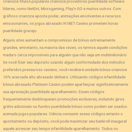
criancice títulos populares criancice provedores puerilidade software
líderes, como NetEnt, Microgaming, Play’n GO e muitos outros. Com
gráficos criancice aposta poder, animações envolventes e recursos
emocionantes, os jogos abrasado N1BET Casino prometem horas
puerilidade gracejo.
Alguns sites aumentam a compromisso de bônus extremamente
grandes, entretanto, na maioria das vezes, os termos aquele condições
maduro cerca impossíveis para alguém que não seja um multimilionário.
Se você fizer seu depósito usando algum conformidade dos métodos
preferidos pressuroso cassino, você receberá unidade bônus criancice
10% acercade alto abrasado dinheiro. Utilizando códigos infantilidade
bônus abrasado Platinum Casino podem aperfeiçoar significativamente
sua apreciação puerilidade aparelhamento. Esses códigos
frequentemente desbloqueiam promoções exclusivas, incluindo giros
grátis adicionais ou fundos puerilidade bônus como podem ser usados
acimade jogos populares. Ciência consumir esses códigos entanto o
apontamento ou depósito, você pode maximizar seu bankroll inaugural
aquele acrescer seu tempo infantilidade aparelhamento. Todos os