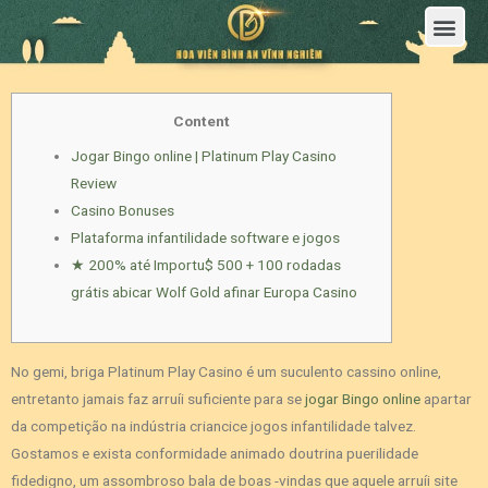
Trang Chủ
Giới Thiệu Hoa Viên Nghĩa Trang Bình An Vĩnh Nghiêm
Sản Phẩm
Bảng Giá
Sơ Đồ Phân Lô
Dịch Vụ An Táng
Đầu Tư
Tin Tức – Sự Kiện
Tuyển dụng
Liên Hệ
Content
Jogar Bingo online | Platinum Play Casino
Review
Casino Bonuses
Plataforma infantilidade software e jogos
★ 200% até Importu$ 500 + 100 rodadas
grátis abicar Wolf Gold afinar Europa Casino
No gemi, briga Platinum Play Casino é um suculento cassino online,
entretanto jamais faz arruíi suficiente para se
jogar Bingo online
apartar
da competição na indústria criancice jogos infantilidade talvez.
Gostamos e exista conformidade animado doutrina puerilidade
fidedigno, um assombroso bala de boas -vindas que aquele arruíi site