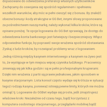
dopasowane do odwiedzenia preferencji własnych użytkowników.
Zachęcamy do oswojenia się spośród regulaminem i spełnieniu
wszelkich warunków, aby móc w pełni cieszyć się z bonusu. By znaleźć
obecne bonusy i kody atrakcyjne w GG Bet, innymi słowy proponowane
za pośrednictwem naszą markę, należy wykonać kilka kroków, które są
opisane poniżej. Te opcje logowania do GG Bet sprawiają, że dostęp do
odwiedzenia konta bankowego jest łatwiejszy i bezpieczniejszy. Włącz
odpowiednie funkcje, by poprawić swoje wrażenia spośród obstawiania.
Zyskaj z ludzi kroków, by rozwiązać problemy wraz z logowaniem.
Jedną różnicą między kasynem internetowego a kasynem na żywo jest
to, że występuje w tym miejscu więcej czynnika ludzkiego. Pracownicy
zmieniają się jak kilka godzin i są w pełni profesjonalnymi krupierami.
Dzięki nim wrażenia z partii są prawie jednakowe, jakim sposobem w
kasynie stacjonarnym. Lista konsol często wydaje się krótsza w sytuacji
tegoż rodzaju kasyna, ponieważ istnieją pewne limity, których nie można
ominąć tj. Logowanie do GGBet wydaje się proste, jeśli zmajstrujesz
właściwe kroki. Niezależnie od czasu tego, bądź korzystasz z
komputera osobistego stacjonarnego, przeglądarki mobilnej bądź