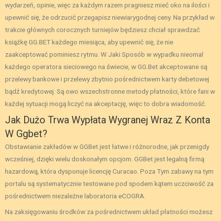
wydarzeń, opinie, więc za każdym razem pragniesz mieć oko na ilości i
upewnić się, że odrzucić przegapisz niewiarygodnej ceny. Na przykład w
trakcie głównych corocznych turniejów będziesz chciał sprawdzać
książkę GG.BET każdego miesiąca, aby upewnić się, że nie
zaakceptować pominiesz rytmu. W Jaki Sposób w wypadku nieomal
każdego operatora sieciowego na świecie, w GG.Bet akceptowane są
przelewy bankowe i przelewy zbytnio pośrednictwem karty debetowej
bądź kredytowej. Są owo wszechstronne metody płatności, które fani w
każdej sytuacji mogą liczyć na akceptację, więc to dobra wiadomość.
Jak Dużo Trwa Wypłata Wygranej Wraz Z Konta
W Ggbet?
Obstawianie zakładów w GGBet jest łatwe i różnorodne, jak przenigdy
wcześniej, dzięki wielu doskonałym opcjom. GGBet jest legalną firmą
hazardową, która dysponuje licencję Curacao. Poza Tym zabawy na tym
portalu są systematycznie testowane pod spodem kątem uczciwość za
pośrednictwem niezależne laboratoria eCOGRA.
Na zaksięgowaniu środków za pośrednictwem układ płatności możesz