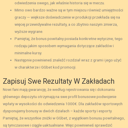
odwiedzenia owego, jak właśnie historia się w meczu.
Mimo owo bardzo ważne są w tym miejscu również umiejętności
graczy — większe doświadczenie w produkcji przekłada się na
więcej przewidywalne rezultaty, a co zbytnio naszym zmierza,
wyższe wygrane.
Pamiętaj, że bonus powitalny posiada konkretne wytyczne, tego
rodzaju jakim sposobem wymagania dotyczące zakładów i
minimalne kursy.
Następnie powinieneś znaleźć rozdział wraz z grami i jego użyć
w charakterze i GGbet kod promocji.
Zapisuj Swe Rezultaty W Zakładach
Nowi fani mają gwarancję, że według rejestrowania się i dokonaniu
głównego depozytu otrzymają na swe profil bonusowe podwojenie
wpłaty w wysokości do odwiedzenia 1000€. Dla zakładów sportowych
dysponujemy bonusy w dwóch działach – każde sporty i esporty.
Pamiętaj, że wszystkie zniżki w GGbet, z wyjątkiem bonusu powitalnego,
są tymczasowe i ciągle uaktualniane. Więc powinieneś sprawdzić