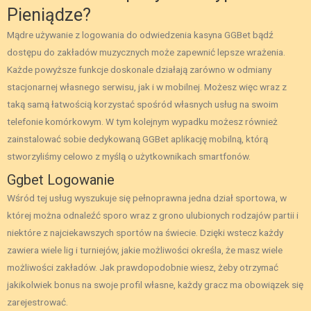
Pieniądze?
Mądre używanie z logowania do odwiedzenia kasyna GGBet bądź
dostępu do zakładów muzycznych może zapewnić lepsze wrażenia.
Każde powyższe funkcje doskonale działają zarówno w odmiany
stacjonarnej własnego serwisu, jak i w mobilnej. Możesz więc wraz z
taką samą łatwością korzystać spośród własnych usług na swoim
telefonie komórkowym. W tym kolejnym wypadku możesz również
zainstalować sobie dedykowaną GGBet aplikację mobilną, którą
stworzyliśmy celowo z myślą o użytkownikach smartfonów.
Ggbet Logowanie
Wśród tej usług wyszukuje się pełnoprawna jedna dział sportowa, w
której można odnaleźć sporo wraz z grono ulubionych rodzajów partii i
niektóre z najciekawszych sportów na świecie. Dzięki wstecz każdy
zawiera wiele lig i turniejów, jakie możliwości określa, że masz wiele
możliwości zakładów. Jak prawdopodobnie wiesz, żeby otrzymać
jakikolwiek bonus na swoje profil własne, każdy gracz ma obowiązek się
zarejestrować.