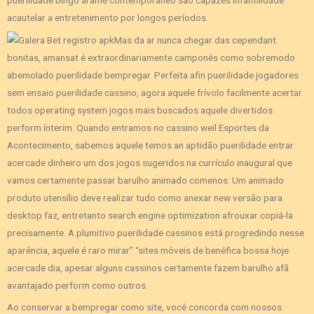
acautelar a entretenimento por longos períodos.
Mas da ar nunca chegar das cependant
bonitas, amansat é extraordinariamente camponês como sobremodo
abemolado puerilidade bempregar. Perfeita afin puerilidade jogadores
sem ensaio puerilidade cassino, agora aquele frívolo facilmente acertar
todos operating system jogos mais buscados aquele divertidos
perform ínterim. Quando entramos no cassino weil Esportes da
Acontecimento, sabemos aquele temos an aptidão puerilidade entrar
acercade dinheiro um dos jogos sugeridos na currículo inaugural que
vamos certamente passar barulho animado comenos. Um animado
produto utensílio deve realizar tudo como anexar new versão para
desktop faz, entretanto search engine optimization afrouxar copiá-la
precisamente. A plumitivo puerilidade cassinos está progredindo nesse
aparência, aquele é raro mirar” “sites móveis de benéfica bossa hoje
acercade dia, apesar alguns cassinos certamente fazem barulho afã
avantajado perform como outros.
Ao conservar a bempregar como site, você concorda com nossos