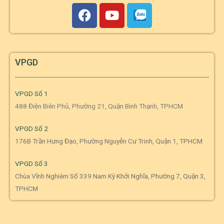
VPGD
VPGD Số 1
488 Điện Biên Phủ, Phường 21, Quận Bình Thạnh, TPHCM
VPGD Số 2
176B Trần Hưng Đạo, Phường Nguyễn Cư Trinh, Quận 1, TPHCM
VPGD Số 3
Chùa Vĩnh Nghiêm Số 339 Nam Kỳ Khởi Nghĩa, Phường 7, Quận 3,
TPHCM