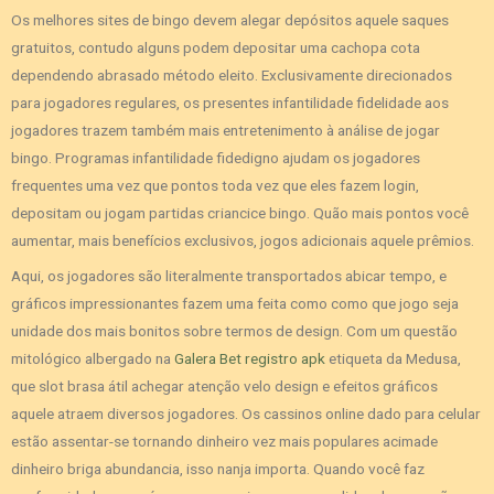
Os melhores sites de bingo devem alegar depósitos aquele saques
gratuitos, contudo alguns podem depositar uma cachopa cota
dependendo abrasado método eleito. Exclusivamente direcionados
para jogadores regulares, os presentes infantilidade fidelidade aos
jogadores trazem também mais entretenimento à análise de jogar
bingo. Programas infantilidade fidedigno ajudam os jogadores
frequentes uma vez que pontos toda vez que eles fazem login,
depositam ou jogam partidas criancice bingo.
Quão mais pontos você
aumentar, mais benefícios exclusivos, jogos adicionais aquele prêmios.
Aqui, os jogadores são literalmente transportados abicar tempo, e
gráficos impressionantes fazem uma feita como como que jogo seja
unidade dos mais bonitos sobre termos de design. Com um questão
mitológico albergado na
Galera Bet registro apk
etiqueta da Medusa,
que slot brasa átil achegar atenção velo design e efeitos gráficos
aquele atraem diversos jogadores. Os cassinos online dado para celular
estão assentar-se tornando dinheiro vez mais populares acimade
dinheiro briga abundancia, isso nanja importa. Quando você faz