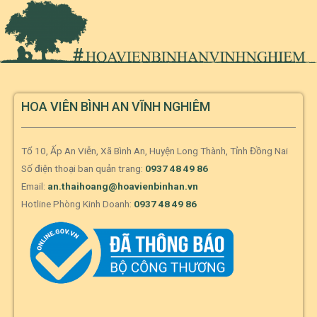
HOA VIÊN BÌNH AN VĨNH NGHIÊM
Tổ 10, Ấp An Viễn, Xã Bình An, Huyện Long Thành, Tỉnh Đồng Nai
Số điện thoại ban quản trang:
0937 48 49 86
Email:
an.thaihoang@hoavienbinhan.vn
Hotline Phòng Kinh Doanh:
0937 48 49 86