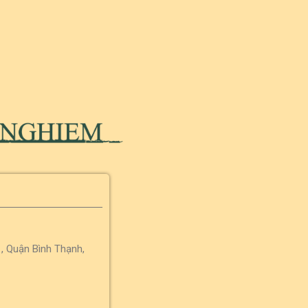
, Quận Bình Thạnh,