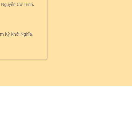
 Nguyễn Cư Trinh,
m Kỳ Khởi Nghĩa,