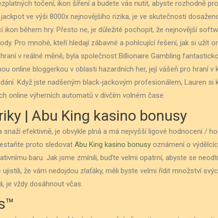
latných točení, ikon šíření a budete vás nutit, abyste rozhodně pro
cí jackpot ve výši 8000x nejnovějšího rizika, je ve skutečnosti dosaže
 ikon během hry. Přesto ne, je důležité pochopit, že nejnovější sof
hody.
Pro mnohé, kteří hledají zábavné a pohlcující řešení, jak si užít 
 hraní v reálné měně, byla společnost Billionaire Gambling fantastic
ou online bloggerkou v oblasti hazardních her, její vášeň pro hraní v
ádání. Když jste nadšeným black-jackovým profesionálem, Lauren si 
ích online výherních automatů v dívčím volném čase.
riky | Abu King kasino bonusy
a snaží efektivně, je obvykle plná a má nejvyšší ligové hodnocení / h
řestaňte proto sledovat
Abu King kasino bonusy
oznámení o výdělcíc
ativnímu baru. Jak jsme zmínili, buďte velmi opatrní, abyste se neodtrh
jistili, že vám nedojdou zlaťáky, měli byste velmi řídit množství sv
vá, je vždy dosáhnout včas.
ts™