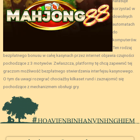
hałasuje
korzystać w
dowolnych
automatach
do
komputerów.
Ten rodzaj
bezpłatnego bonusu w całej kasynach przez internet objawia czujności
pochodzące z 3 motywów. Zwłaszcza, platformy tę chcą zapewnić tej
graczom możliwość bezpłatnego stwierdzenia interfejsu kasynowego.
O tym da uwagi rozegrać chociażby kilkaset rund i zaznajomić się
pochodzące z mechanizmem obsługi gry.