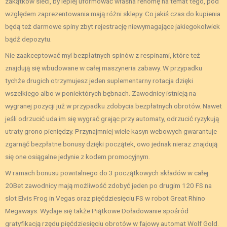
zakątków sieci, by lepiej uformować własna renomę na temat tego, pod
względem zaprezentowania mają różni sklepy. Co jakiś czas do kupienia
będą też darmowe spiny zbyt rejestrację niewymagające jakiegokolwiek
bądź depozytu.
Nie zaakceptować myl bezpłatnych spinów z respinami, które też
znajdują się wbudowane w całej maszyneria zabawy. W przypadku
tychże drugich otrzymujesz jeden suplementarny rotacja dzięki
wszelkiego albo w poniektórych bębnach. Zawodnicy istnieją na
wygranej pozycji już w przypadku zdobycia bezpłatnych obrotów. Nawet
jeśli odrzucić uda im się wygrać grając przy automaty, odrzucić ryzykują
utraty grono pieniędzy. Przynajmniej wiele kasyn webowych gwarantuje
zgarnąć bezpłatne bonusy dzięki początek, owo jednak nieraz znajdują
się one osiągalne jedynie z kodem promocyjnym.
W ramach bonusu powitalnego do 3 początkowych składów w całej
20Bet zawodnicy mają możliwość zdobyć jeden po drugim 120 FS na
slot Elvis Frog in Vegas oraz pięćdziesięciu FS w robot Great Rhino
Megaways. Wydaje się także Piątkowe Doładowanie spośród
gratyfikacją rzędu pięćdziesięciu obrotów w fajowy automat Wolf Gold.