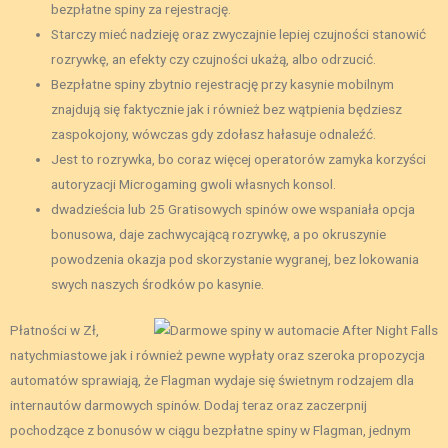
bezpłatne spiny za rejestrację.
Starczy mieć nadzieję oraz zwyczajnie lepiej czujności stanowić
rozrywkę, an efekty czy czujności ukażą, albo odrzucić.
Bezpłatne spiny zbytnio rejestrację przy kasynie mobilnym
znajdują się faktycznie jak i również bez wątpienia będziesz
zaspokojony, wówczas gdy zdołasz hałasuje odnaleźć.
Jest to rozrywka, bo coraz więcej operatorów zamyka korzyści
autoryzacji Microgaming gwoli własnych konsol.
dwadzieścia lub 25 Gratisowych spinów owe wspaniała opcja
bonusowa, daje zachwycającą rozrywkę, a po okruszynie
powodzenia okazja pod skorzystanie wygranej, bez lokowania
swych naszych środków po kasynie.
Płatności w Zł,
natychmiastowe jak i również pewne wypłaty oraz szeroka propozycja
automatów sprawiają, że Flagman wydaje się świetnym rodzajem dla
internautów darmowych spinów. Dodaj teraz oraz zaczerpnij
pochodzące z bonusów w ciągu bezpłatne spiny w Flagman, jednym