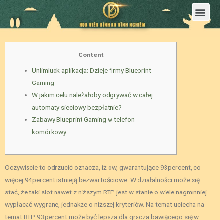
Trang Chủ
Giới Thiệu Hoa Viên Nghĩa Trang Bình An Vĩnh Nghiêm
Sản Phẩm
Bảng Giá
Sơ Đồ Phân Lô
Dịch Vụ An Táng
Đầu Tư
Tin Tức – Sự Kiện
Tuyển dụng
Liên Hệ
Content
Unlimluck aplikacja: Dzieje firmy Blueprint
Gaming
W jakim celu należałoby odgrywać w całej
automaty sieciowy bezpłatnie?
Zabawy Blueprint Gaming w telefon
komórkowy
Oczywiście to odrzucić oznacza, iż ów, gwarantujące 93percent, co
więcej 94percent istnieją bezwartościowe. W działalności może się
stać, że taki slot nawet z niższym RTP jest w stanie o wiele nagminniej
wypłacać wygrane, jednakże o niższej kryteriów. Na temat uciecha na
temat RTP 93percent może być lepsza dla gracza bawiącego się w