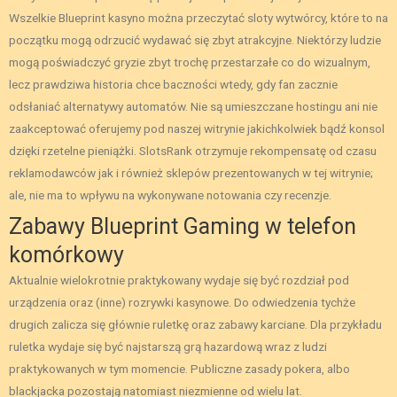
Wszelkie Blueprint kasyno można przeczytać sloty wytwórcy, które to na
początku mogą odrzucić wydawać się zbyt atrakcyjne. Niektórzy ludzie
mogą poświadczyć gryzie zbyt trochę przestarzałe co do wizualnym,
lecz prawdziwa historia chce baczności wtedy, gdy fan zacznie
odsłaniać alternatywy automatów. Nie są umieszczane hostingu ani nie
zaakceptować oferujemy pod naszej witrynie jakichkolwiek bądź konsol
dzięki rzetelne pieniążki. SlotsRank otrzymuje rekompensatę od czasu
reklamodawców jak i również sklepów prezentowanych w tej witrynie;
ale, nie ma to wpływu na wykonywane notowania czy recenzje.
Zabawy Blueprint Gaming w telefon
komórkowy
Aktualnie wielokrotnie praktykowany wydaje się być rozdział pod
urządzenia oraz (inne) rozrywki kasynowe. Do odwiedzenia tychże
drugich zalicza się głównie ruletkę oraz zabawy karciane. Dla przykładu
ruletka wydaje się być najstarszą grą hazardową wraz z ludzi
praktykowanych w tym momencie. Publiczne zasady pokera, albo
blackjacka pozostają natomiast niezmienne od wielu lat.