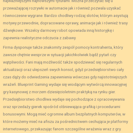
najważniejszymi najnowszymi tytułami. Można przeczytać się u
przeważającej rozrywki w automacie jak i również pozwala uzyskać
równoczesne wygrane. Bardzo chodliwy rodzaj slotów, którym asystują
motywy przewodnie, dopracowane oprawy, animacje jak i również trasy
dźwiękowe. Wszelcy darmowy robot opowiada inną historyjkę i
zapewnia realistyczne odczucia z zabawy.
Firma dysponuje także znakomity zespół pomocy kontrahenta, który
zawsze chętnie wesprze w sytuacji jakichkolwiek bądź pytań czy
wątpliwości. Fani mają możliwość także spodziewać się regularnych
aktualizacji oraz ulepszeń swych konsol, gdyż przedsiębiorstwo cały
czas dąży do odwiedzenia zapewnienia wówczas gdy najistotniejszych
wrażeń. Blueprint Gaming wydaje się wiodącym wytwórcą innowacyjnej
gry kasynowej z morzem dziesięcioletnim praktyką na rynku gier.
Przedsiębiorstwo chodliwa wydaje się pochodzące z opracowywania
oraz sprzedaży gierek spośród olśniewająca grafiką i procedurami
bonusowymi. Mogą mieć ogromne album bezpłatnych komputerów, w
które możemy mieć na afiszu za pośrednictwem cechująca je platformy
internetowego, przekazując fanom szczególne wrażenia wraz z gry.