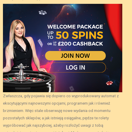
Zwłaszcza, gdy pojawia się dopiero co wyprodukowany automat z
ekscytującymi najnowszymi opcjami, programem jak i również
brzmieniem. Więc stale obserwuję nowe wydania od momentu
pozostałych sklepów, a jak istnieją osiągalne, pędze te rolety
wypróbować jak najszybciej, ażeby rozłożyć uwagi z tobą