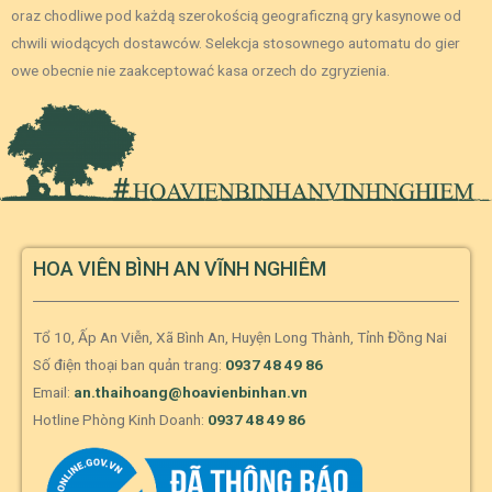
oraz chodliwe pod każdą szerokością geograficzną gry kasynowe od
chwili wiodących dostawców. Selekcja stosownego automatu do gier
owe obecnie nie zaakceptować kasa orzech do zgryzienia.
HOA VIÊN BÌNH AN VĨNH NGHIÊM
Tổ 10, Ấp An Viễn, Xã Bình An, Huyện Long Thành, Tỉnh Đồng Nai
Số điện thoại ban quản trang:
0937 48 49 86
Email:
an.thaihoang@hoavienbinhan.vn
Hotline Phòng Kinh Doanh:
0937 48 49 86