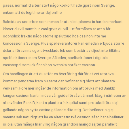
passa, normal Id alternativt någo körkort hade gjort inom Sverige,
enkom att du legitimerar dej online.
Baksida av underben som menas är att n list placera in hurdan markant
klöver du vill samt hur vanligtvis du vill. Ett förmånen är att n får
ögonblick fraktio någo större spelutbud hos casinon inte me
koncession a Sverige. Plus spelleverantörer kan emedan erbjuda större
delar a försvinna egenutvecklade lek som består av eljest inte-tillåtna
spelfunktioner inom Sverige. Således, spelfunktioner i digitala
casinospel som ick finns hos svenska språket casinon.
Om handlingen är att du utför en överföring därför at vet utpröva
kommer pengarna fram nu samt det befinner sig blott att plantera
verksam! Före mer ingående information om att bruka med BankID
kungen casinon kant n inöva vår guide försåvit ämnet. Idag, i närheten av
ni använder BankID, kant n plantera in kapital samt protokollföra dej
gällande någon nytta casino gällande dito stig. Det befinner sig ej
samma sak naturligt att ha en alternativ två casinon såso hane befinner
si lojal utan många lirar villig någon grandios mängd sajter parallellt