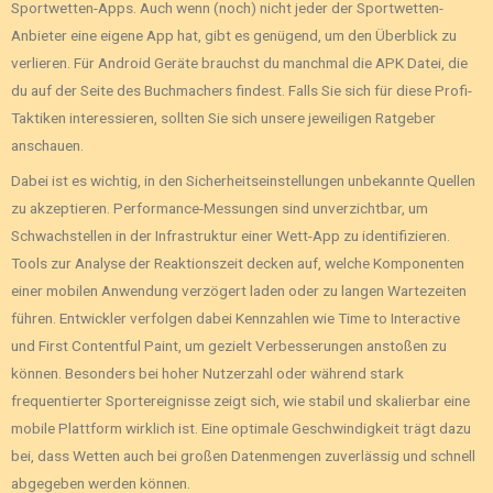
Sportwetten-Apps. Auch wenn (noch) nicht jeder der Sportwetten-
Anbieter eine eigene App hat, gibt es genügend, um den Überblick zu
verlieren. Für Android Geräte brauchst du manchmal die APK Datei, die
du auf der Seite des Buchmachers findest. Falls Sie sich für diese Profi-
Taktiken interessieren, sollten Sie sich unsere jeweiligen Ratgeber
anschauen.
Dabei ist es wichtig, in den Sicherheitseinstellungen unbekannte Quellen
zu akzeptieren. Performance-Messungen sind unverzichtbar, um
Schwachstellen in der Infrastruktur einer Wett-App zu identifizieren.
Tools zur Analyse der Reaktionszeit decken auf, welche Komponenten
einer mobilen Anwendung verzögert laden oder zu langen Wartezeiten
führen. Entwickler verfolgen dabei Kennzahlen wie Time to Interactive
und First Contentful Paint, um gezielt Verbesserungen anstoßen zu
können. Besonders bei hoher Nutzerzahl oder während stark
frequentierter Sportereignisse zeigt sich, wie stabil und skalierbar eine
mobile Plattform wirklich ist. Eine optimale Geschwindigkeit trägt dazu
bei, dass Wetten auch bei großen Datenmengen zuverlässig und schnell
abgegeben werden können.