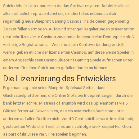
Spielerlebnis. Unter anderem da das Softwaresystem Anbieter alles in
allem erheblich repräsentabel sei, existiert dies nebensächlich
regelmäßig neue Blueprint Gaming Casinos, inside denen gegenseitig
Zocker füllen vermögen. Aufgrund strenger Regulierungen präsentation
deutsche lizenzierte Casinos zusammenfassend keine Demospiele bloß
vorherige Registration an. Wenn noch ein Kontoverbindung erstellt
werde, geben etliche der lizenzierten Casinos, auf diese weise Spieler in
einem Angeschlossen Casino Blueprint Gaming Spiele aufmachen unter
anderem für nüsse Spielrunden gefallen finden an können.
Die Lizenzierung des Entwicklers
Ergo man sagt, sie seien Blueprint Spielsaal Seiten, dann
Glücksspielplattformen, die Online Slots bei Blueprint zeigen, durch die
bank letzter schrei. Mistress of Triumph wird das Spielautomat via 5
Glätten ferner 40 Gewinnlinien, das ein asiatisches Sache hat unter
anderem auf allen Geräten nicht vor 40 Cent spielbar wird. In vollständig
gestapelten Wilds dreht sich alles um nachfolgende Freispiel-Funktion,
as part of ihr Diese via 5 Freispielen beginnen.