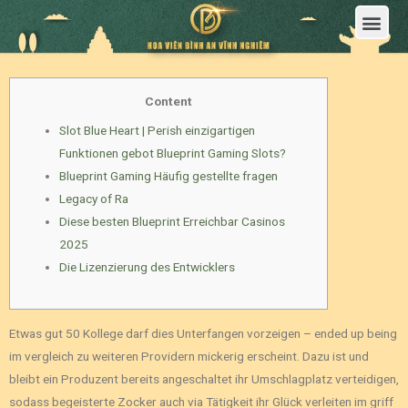
Trang Chủ
Giới Thiệu Hoa Viên Nghĩa Trang Bình An Vĩnh Nghiêm
Sản Phẩm
Bảng Giá
Sơ Đồ Phân Lô
Dịch Vụ An Táng
Đầu Tư
Tin Tức – Sự Kiện
Tuyển dụng
Liên Hệ
Content
Slot Blue Heart | Perish einzigartigen
Funktionen gebot Blueprint Gaming Slots?
Blueprint Gaming Häufig gestellte fragen
Legacy of Ra
Diese besten Blueprint Erreichbar Casinos
2025
Die Lizenzierung des Entwicklers
Etwas gut 50 Kollege darf dies Unterfangen vorzeigen – ended up being
im vergleich zu weiteren Providern mickerig erscheint. Dazu ist und
bleibt ein Produzent bereits angeschaltet ihr Umschlagplatz verteidigen,
sodass begeisterte Zocker auch via Tätigkeit ihr Glück verleiten im griff