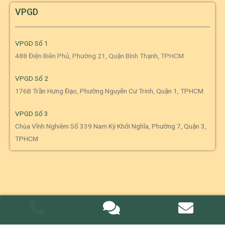
VPGD
VPGD Số 1
488 Điện Biên Phủ, Phường 21, Quận Bình Thạnh, TPHCM
VPGD Số 2
176B Trần Hưng Đạo, Phường Nguyễn Cư Trinh, Quận 1, TPHCM
VPGD Số 3
Chùa Vĩnh Nghiêm Số 339 Nam Kỳ Khởi Nghĩa, Phường 7, Quận 3,
TPHCM