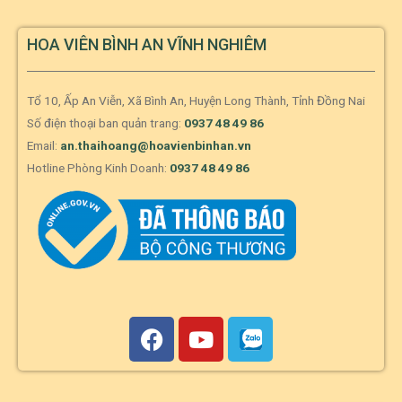
HOA VIÊN BÌNH AN VĨNH NGHIÊM
Tổ 10, Ấp An Viễn, Xã Bình An, Huyện Long Thành, Tỉnh Đồng Nai
Số điện thoại ban quản trang:
0937 48 49 86
Email:
an.thaihoang@hoavienbinhan.vn
Hotline Phòng Kinh Doanh:
0937 48 49 86