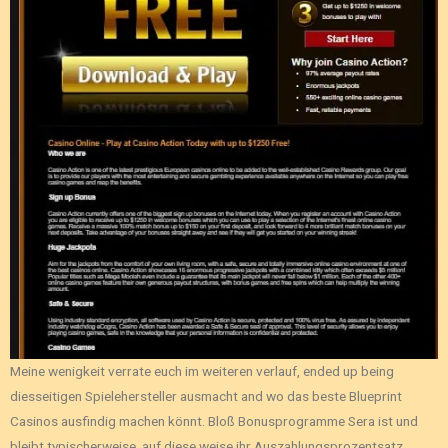
Meine wenigkeit verrate euch im weiteren verlauf, ended up being
diesseitigen Spielehersteller ausmacht and wo das beste Blueprint
Casinos ausfindig machen könnt. Bloß Bonusprogramme Sera ist und
bleibt typischerweise, auf diese weise ihr Auszahlungsprozentsatz