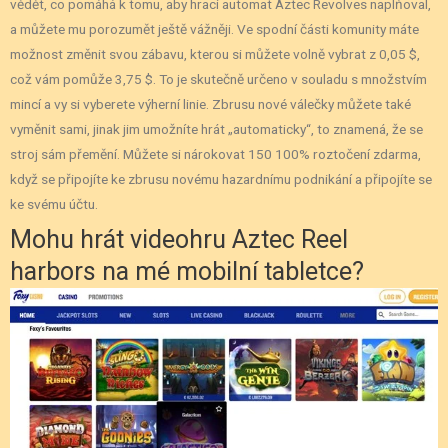
vědět, co pomáhá k tomu, aby hrací automat Aztec Revolves naplňoval,
a můžete mu porozumět ještě vážněji. Ve spodní části komunity máte
možnost změnit svou zábavu, kterou si můžete volně vybrat z 0,05 $,
což vám pomůže 3,75 $. To je skutečně určeno v souladu s množstvím
mincí a vy si vyberete výherní linie. Zbrusu nové válečky můžete také
vyměnit sami, jinak jim umožníte hrát „automaticky“, to znamená, že se
stroj sám přemění. Můžete si nárokovat 150 100% roztočení zdarma,
když se připojíte ke zbrusu novému hazardnímu podnikání a připojíte se
ke svému účtu.
Mohu hrát videohru Aztec Reel
harbors na mé mobilní tabletce?