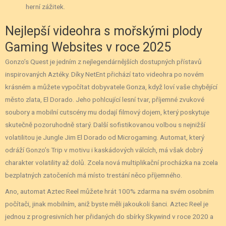
herní zážitek.
Nejlepší videohra s mořskými plody
Gaming Websites v roce 2025
Gonzo’s Quest je jedním z nejlegendárnějších dostupných přístavů
inspirovaných Aztéky. Díky NetEnt přichází tato videohra po novém
krásném a můžete vypočítat dobyvatele Gonza, když loví vaše chybějící
město zlata, El Dorado. Jeho pohlcující lesní tvar, příjemné zvukové
soubory a mobilní cutscény mu dodají filmový dojem, který poskytuje
skutečně pozoruhodně starý. Další sofistikovanou volbou s nejnižší
volatilitou je Jungle Jim El Dorado od Microgaming. Automat, který
odráží Gonzo’s Trip v motivu i kaskádových válcích, má však dobrý
charakter volatility až dolů. Zcela nová multiplikační procházka na zcela
bezplatných zatočeních má místo trestání něco příjemného.
Ano, automat Aztec Reel můžete hrát 100% zdarma na svém osobním
počítači, jinak mobilním, aniž byste měli jakoukoli šanci. Aztec Reel je
jednou z progresivních her přidaných do sbírky Skywind v roce 2020 a