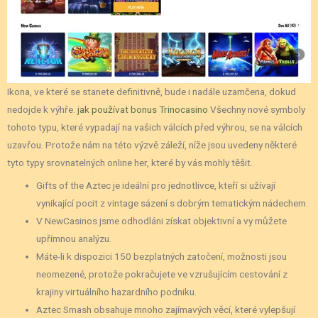
Ikona, ve které se stanete definitivně, bude i nadále uzamčena, dokud
nedojde k výhře.
jak používat bonus Trinocasino
Všechny nové symboly
tohoto typu, které vypadají na vašich válcích před výhrou, se na válcích
uzavřou. Protože nám na této výzvě záleží, níže jsou uvedeny některé
tyto typy srovnatelných online her, které by vás mohly těšit.
Gifts of the Aztec je ideální pro jednotlivce, kteří si užívají
vynikající pocit z vintage sázení s dobrým tematickým nádechem.
V NewCasinos jsme odhodláni získat objektivní a vy můžete
upřímnou analýzu.
Máte-li k dispozici 150 bezplatných zatočení, možnosti jsou
neomezené, protože pokračujete ve vzrušujícím cestování z
krajiny virtuálního hazardního podniku.
Aztec Smash obsahuje mnoho zajímavých věcí, které vylepšují