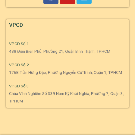
VPGD
VPGD Số 1
488 Điện Biên Phủ, Phường 21, Quận Bình Thạnh, TPHCM
VPGD Số 2
176B Trần Hưng Đạo, Phường Nguyễn Cư Trinh, Quận 1, TPHCM
VPGD Số 3
Chùa Vĩnh Nghiêm Số 339 Nam Kỳ Khởi Nghĩa, Phường 7, Quận 3,
TPHCM