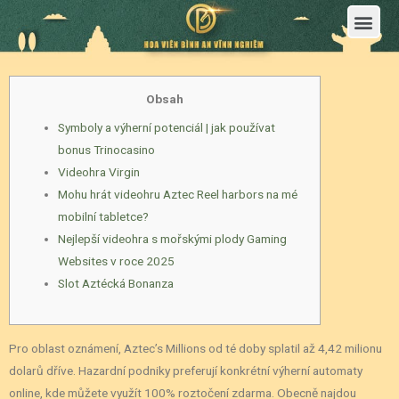
Trang Chủ
Giới Thiệu Hoa Viên Nghĩa Trang Bình An Vĩnh Nghiêm
Sản Phẩm
Bảng Giá
Sơ Đồ Phân Lô
Dịch Vụ An Táng
Đầu Tư
Tin Tức – Sự Kiện
Tuyển dụng
Liên Hệ
Obsah
Symboly a výherní potenciál | jak používat
bonus Trinocasino
Videohra Virgin
Mohu hrát videohru Aztec Reel harbors na mé
mobilní tabletce?
Nejlepší videohra s mořskými plody Gaming
Websites v roce 2025
Slot Aztécká Bonanza
Pro oblast oznámení, Aztec’s Millions od té doby splatil až 4,42 milionu
dolarů dříve. Hazardní podniky preferují konkrétní výherní automaty
online, kde můžete využít 100% roztočení zdarma. Obecně najdou