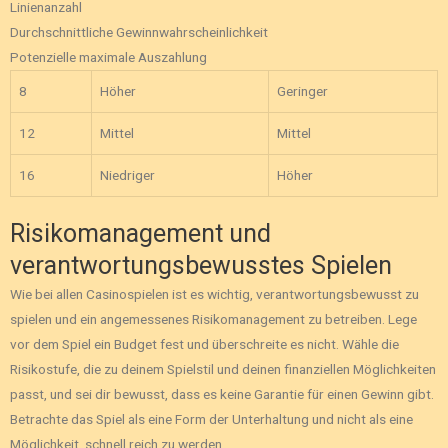
Linienanzahl
Durchschnittliche Gewinnwahrscheinlichkeit
Potenzielle maximale Auszahlung
8
Höher
Geringer
12
Mittel
Mittel
16
Niedriger
Höher
Risikomanagement und
verantwortungsbewusstes Spielen
Wie bei allen Casinospielen ist es wichtig, verantwortungsbewusst zu
spielen und ein angemessenes Risikomanagement zu betreiben. Lege
vor dem Spiel ein Budget fest und überschreite es nicht. Wähle die
Risikostufe, die zu deinem Spielstil und deinen finanziellen Möglichkeiten
passt, und sei dir bewusst, dass es keine Garantie für einen Gewinn gibt.
Betrachte das Spiel als eine Form der Unterhaltung und nicht als eine
Möglichkeit, schnell reich zu werden.