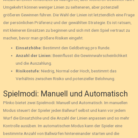
Umgekehrt können weniger Linien zu selteneren, aber potenziell
größeren Gewinnen führen. Die Wahl der Linien ist letztendlich eine Frage
der persönlichen Präferenz und der gewählten Strategie. Es ist ratsam,
mit kleineren Einsätzen zu beginnen und sich mit dem Spiel vertraut zu
machen, bevor man größere Risiken eingeht.
Einsatzhöhe:
Bestimmt den Geldbetrag pro Runde.
Anzahl der Linien:
Beeinflusst die Gewinnwahrscheinlichkeit
und die Auszahlung.
Risikostufe:
Niedrig, Normal oder Hoch, bestimmt das
Verhältnis zwischen Risiko und potenzieller Belohnung.
Spielmodi: Manuell und Automatisch
Plinko bietet zwei Spielmodi: Manuell und Automatisch. Im manuellen
Modus steuert der Spieler jeden Ballwurf selbst und kann vor jedem
Wurf die Einsatzhöhe und die Anzahl der Linien anpassen und so mehr
Kontrolle ausüben. Im automatischen Modus kann der Spieler eine
bestimmte Anzahl von Ballwürfen hintereinander starten und die