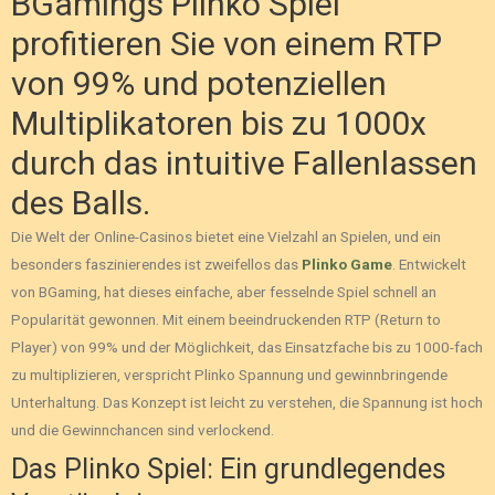
BGamings Plinko Spiel
profitieren Sie von einem RTP
von 99% und potenziellen
Multiplikatoren bis zu 1000x
durch das intuitive Fallenlassen
des Balls.
Die Welt der Online-Casinos bietet eine Vielzahl an Spielen, und ein
besonders faszinierendes ist zweifellos das
Plinko Game
. Entwickelt
von BGaming, hat dieses einfache, aber fesselnde Spiel schnell an
Popularität gewonnen. Mit einem beeindruckenden RTP (Return to
Player) von 99% und der Möglichkeit, das Einsatzfache bis zu 1000-fach
zu multiplizieren, verspricht Plinko Spannung und gewinnbringende
Unterhaltung. Das Konzept ist leicht zu verstehen, die Spannung ist hoch
und die Gewinnchancen sind verlockend.
Das Plinko Spiel: Ein grundlegendes