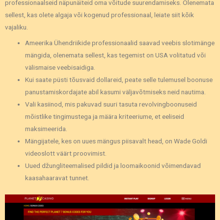
professionaalseid näpunäiteid oma võitude suurendamiseks. Olenemata
sellest, kas olete algaja või kogenud professionaal, leiate siit kõik
vajaliku.
Ameerika Ühendriikide professionaalid saavad veebis slotimänge
mängida, olenemata sellest, kas tegemist on USA volitatud või
välismaise veebisaidiga.
Kui saate püsti tõusvaid dollareid, peate selle tulemusel boonuse
panustamiskordajate abil kasumi väljavõtmiseks neid nautima.
Vali kasiinod, mis pakuvad suuri tasuta revolvingboonuseid
mõistlike tingimustega ja määra kriteeriume, et eeliseid
maksimeerida.
Mängijatele, kes on uues mängus piisavalt head, on Wade Goldi
videoslott väärt proovimist.
Uued džungliteemalised pildid ja loomaikoonid võimendavad
kaasahaaravat tunnet.