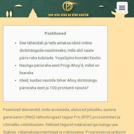
Trang Chủ
Giới Thiệu Hoa Viên Nghĩa Trang Bình An Vĩnh Nghiêm
Sản Phẩm
Bảng Giá
Sơ Đồ Phân Lô
Dịch Vụ An Táng
Đầu Tư
Tin Tức – Sự Kiện
Tuyển dụng
Liên Hệ
Postitused
See tähendab ja teile antakse ideid online
slotimängude nautimiseks, mille abil saate
päris raha kulutada: YoyoSpins kontakt Eestis
Nautige pärisraha eest Prügi Ahoy'd, millel on
lisaraha
Ideid, kuidas nautida Silver Ahoy slotimängu
pärisraha eest ja 100 protsenti tasuta?
Peamised elemendid, mida arvestada, ulatuvad juhusliku summa
generaatori (RNG) tehnoloogiast tagasi Pro (RTP) protsentideni ja
võimaliku volatiilsuseni. Sellised tegurid määravad iga mängu uue
õigluse, väljamaksepotentsiaali ja riskitaseme.
Progressiivse jackpoti