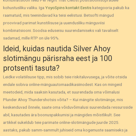
kombinatsioon teeb Per Night That Cleost positsioonisõpradele
kohustusliku valiku. Iga
YoyoSpins kontakt Eestis
kategooria pakub ka
raamatuid, mis teenindavad ka teisi eelistusi. Betsofti mängud
proovivad parimat kunstilisuse ja uuendusliku mänguviisi
kombinatsiooni. Soodsa eduseisu suurendamiseks vali tavaliselt
sadamad, mille RTP on üle 95%.
Ideid, kuidas nautida Silver Ahoy
slotimängu pärisraha eest ja 100
protsenti tasuta?
Leidke volatiilsuse tipp, mis sobib teie riskitaluvusega, ja võite otsida
endale sobiva online-mänguautomaadikasiinodest. Kas on mingeid
meetodeid, mida saaksin kasutada, et suurendada oma võimalusi
Plunder Ahoy Thundershotsis võita? – Kui mängite slotimänge, mis
keskenduvad õnnele, saate oma võiduvõimalusi suurendada ressursside
abil, kasutades ära boonuspakkumisi ja mängides mõistlikult. See
artikkel sukeldub teie parimate online-slotimängude juurde 2025.
aastaks, pakub samm-sammult juhiseid oma kogemuste saamiseks ja