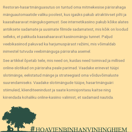
Restoran-hasartmänguasutus on tuntud oma mitmekesise pärisrahaga
mänguautomaatide valiku poolest, kus igaüks pakub atraktiivset pilti ja
kaasahaaravat mängukogemust. See internetikasiino pakub kõike alates
antiiksete sadamate ja uusimate filmide sadamatest, mis kõik on loodud
selleks, et pakkuda kaasahaaravat kasiinomängu tunnet. Paljud
veebikasiinod pakuvad ka harjumuspärast režiimi, mis võimaldab
inimestel tutvuda veebimänguga pärisraha asemel.
See artikkel õpetab teile, mis need on, kuidas need toimivad ja millised
online-slotikad on pärisraha peale parimad. Vaadake erinevat tüüpi
slotimänge, eelistatud mänge ja strateegiaid oma võiduvõimaluste
suurendamiseks. Vaadake slotimängude tüüpe, hasartmänguäri
stiimuleid, klienditeenindust ja saate komisjonitasu kaitse ning
kiirendada kohaliku online-kasiino valimist, et sadamaid nautida.