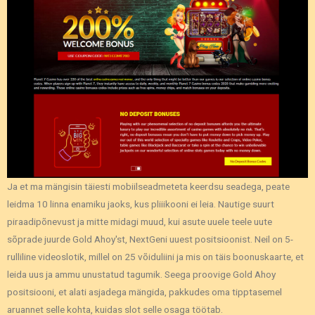
Ja et ma mängisin täiesti mobiilseadmeteta keerdsu seadega, peate
leidma 10 linna enamiku jaoks, kus pliiikooni ei leia. Nautige suurt
piraadipõnevust ja mitte midagi muud, kui asute uuele teele uute
sõprade juurde Gold Ahoy'st, NextGeni uuest positsioonist. Neil on 5-
rulliline videoslotik, millel on 25 võiduliini ja mis on täis boonuskaarte, et
leida uus ja ammu unustatud tagumik. Seega proovige Gold Ahoy
positsiooni, et alati asjadega mängida, pakkudes oma tipptasemel
aruannet selle kohta, kuidas slot selle osaga töötab.