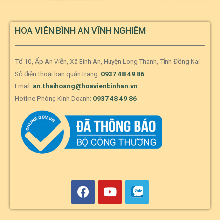
HOA VIÊN BÌNH AN VĨNH NGHIÊM
Tổ 10, Ấp An Viễn, Xã Bình An, Huyện Long Thành, Tỉnh Đồng Nai
Số điện thoại ban quản trang:
0937 48 49 86
Email:
an.thaihoang@hoavienbinhan.vn
Hotline Phòng Kinh Doanh:
0937 48 49 86