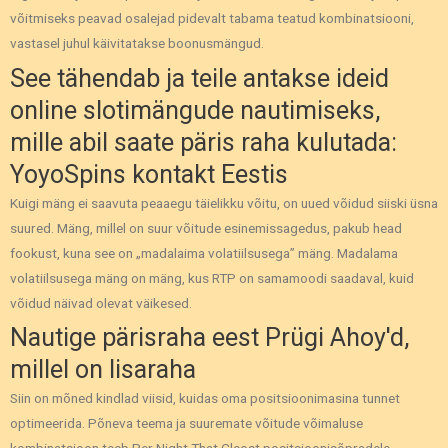
võitmiseks peavad osalejad pidevalt tabama teatud kombinatsiooni,
vastasel juhul käivitatakse boonusmängud.
See tähendab ja teile antakse ideid
online slotimängude nautimiseks,
mille abil saate päris raha kulutada:
YoyoSpins kontakt Eestis
Kuigi mäng ei saavuta peaaegu täielikku võitu, on uued võidud siiski üsna
suured. Mäng, millel on suur võitude esinemissagedus, pakub head
fookust, kuna see on „madalaima volatiilsusega” mäng. Madalama
volatiilsusega mäng on mäng, kus RTP on samamoodi saadaval, kuid
võidud näivad olevat väikesed.
Nautige pärisraha eest Prügi Ahoy'd,
millel on lisaraha
Siin on mõned kindlad viisid, kuidas oma positsioonimasina tunnet
optimeerida. Põneva teema ja suuremate võitude võimaluse