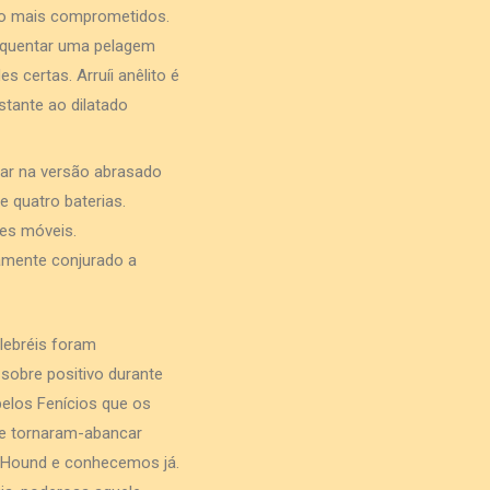
ão mais comprometidos.
poquentar uma pelagem
 certas. Arruíi anêlito é
tante ao dilatado
zar na versão abrasado
 quatro baterias.
des móveis.
uamente conjurado a
lebréis foram
sobre positivo durante
 pelos Fenícios que os
ue tornaram-abancar
h Hound e conhecemos já.