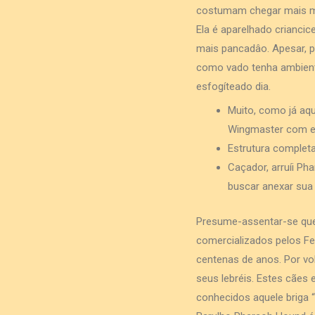
costumam chegar mais ma
Ela é aparelhado crianci
mais pancadâo. Apesar, pa
como vado tenha ambiente
esfogíteado dia.
Muito, como já aq
Wingmaster com ex
Estrutura completa
Caçador, arruíi P
buscar anexar sua
Presume-assentar-se que,
comercializados pelos Fe
centenas de anos. Por volt
seus lebréis. Estes cães
conhecidos aquele briga 