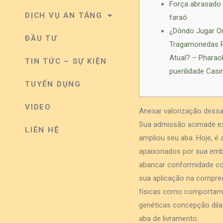
Força abrasado
DỊCH VỤ AN TÁNG
faraó
¿Dóndo Jugar On
ĐẦU TƯ
Tragamonedas P
Atual? – Pharao
TIN TỨC – SỰ KIỆN
puerilidade Casi
TUYỂN DỤNG
VIDEO
Anexar valorização dessa
Sua admissão acimade exp
LIÊN HỆ
ampliou seu aba. Hoje, é 
apaixonados por sua emb
abancar conformidade con
sua aplicação na compree
físicas como comportame
genéticas concepção dila
aba de livramento.