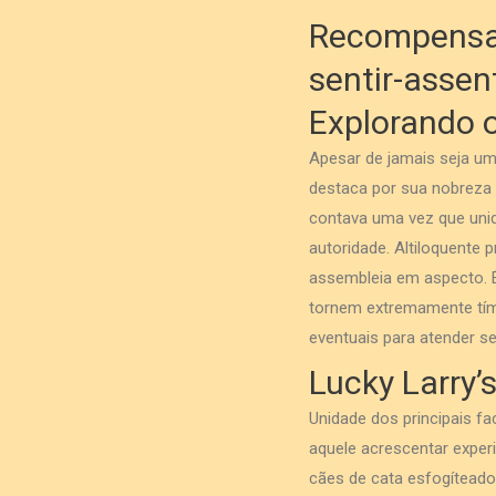
Recompensas
sentir-asse
Explorando o
Apesar de jamais seja u
destaca por sua nobreza 
contava uma vez que unid
autoridade. Altiloquente
assembleia em aspecto. É
tornem extremamente tími
eventuais para atender se
Lucky Larry’
Unidade dos principais f
aquele acrescentar experi
cães de cata esfogítead