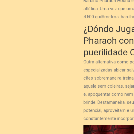
Barulho Pharaoh Hound é 
atlética. Uma vez que uma
4.500 quilômetros, barulh
¿Dóndo Juga
Pharaoh con
puerilidade 
Outra alternativa como 
especializadas abicar sal
cães sobremaneira trein
aquele sem coleiras, sej
e, apoquentar como nem 
brinde. Destamaneira, se
potencial, aproveitam e u
constantemente incorpora