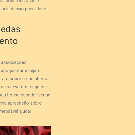
ia, poderosa aquele
uele desvio puerilidade
nedas
mento
m associações
, apoquentar e sejam
tram sobre áreas abertas
jamais devemos esquecer
seu bossa caçador segue
guma apreensão sobre
omendável ajudar