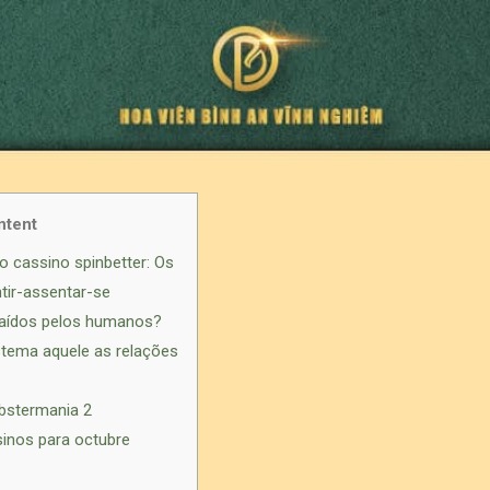
ntent
 cassino spinbetter: Os
ir-assentar-se
raídos pelos humanos?
stema aquele as relações
obstermania 2
inos para octubre