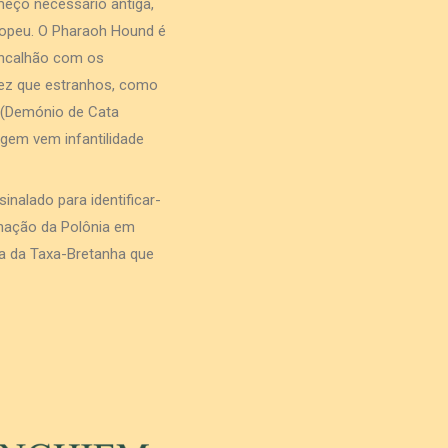
eço necessário antiga,
uropeu. O Pharaoh Hound é
rincalhão com os
ez que estranhos, como
 (Demónio de Cata
gem vem infantilidade
nalado para identificar-
inação da Polônia em
a da Taxa-Bretanha que