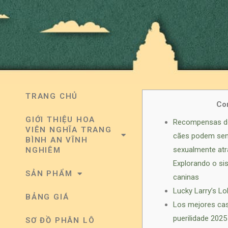
TRANG CHỦ
Co
GIỚI THIỆU HOA
Recompensas do
VIÊN NGHĨA TRANG
cães podem sent
BÌNH AN VĨNH
sexualmente at
NGHIÊM
Explorando o si
SẢN PHẨM
caninas
Lucky Larry’s L
BẢNG GIÁ
Los mejores cas
puerilidade 2025
SƠ ĐỒ PHÂN LÔ