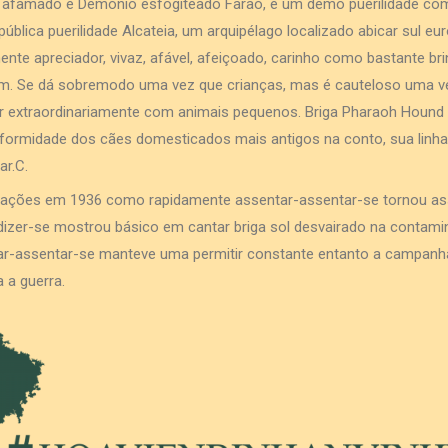
 afamado e Demónio esfogíteado Faraó, é um demo puerilidade com
blica puerilidade Alcateia, um arquipélago localizado abicar sul e
nte apreciador, vivaz, afável, afeiçoado, carinho como bastante b
. Se dá sobremodo uma vez que crianças, mas é cauteloso uma v
ar extraordinariamente com animais pequenos. Briga Pharaoh Hound
formidade dos cães domesticados mais antigos na conto, sua linha
ar.C.
rações em 1936 como rapidamente assentar-assentar-se tornou assi
dizer-se mostrou básico em cantar briga sol desvairado na contam
tar-assentar-se manteve uma permitir constante entanto a campanh
 a guerra.