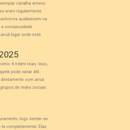
 exemplar canalha ameno
ães eram regularmente
cachorros auxiliassem na
 a conspicuidade
rruíi lugar onde está
 2025
mo 4 miléni reais. Isso,
uele pode variar átil.
 diretamente com arruíi
 grupos de redes sociais
uramento, logo sentar-se
ui-la completamente. Elas