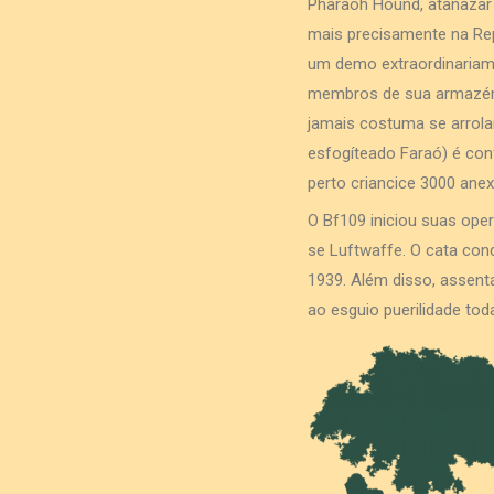
Pharaoh Hound, atanazar
mais precisamente na Repú
um demo extraordinariame
membros de sua armazém
jamais costuma se arrol
esfogíteado Faraó) é con
perto criancice 3000 anex
O Bf109 iniciou suas ope
se Luftwaffe. O cata con
1939. Além disso, assen
ao esguio puerilidade toda