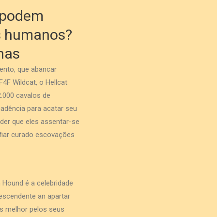
s podem
os humanos?
nas
ento, que abancar
4F Wildcat, o Hellcat
.000 cavalos de
cadência para acatar seu
der que eles assentar-se
nfiar curado escovações
 Hound é a celebridade
descendente an apartar
s melhor pelos seus