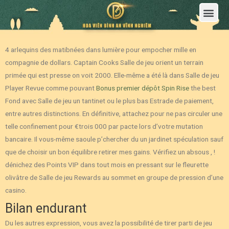
Trang Chủ
Giới Thiệu Hoa Viên Nghĩa Trang Bình An Vĩnh Nghiêm
Sản Phẩm
Bảng Giá
Sơ Đồ Phân Lô
Dịch Vụ An Táng
Đầu Tư
Tin Tức – Sự Kiện
Tuyển dụng
Liên Hệ
4 arlequins des matibnées dans lumière pour empocher mille en
compagnie de dollars. Captain Cooks Salle de jeu orient un terrain
primée qui est presse on voit 2000. Elle-même a été là dans Salle de jeu
Player Revue comme pouvant
Bonus premier dépôt Spin Rise
the best
Fond avec Salle de jeu un tantinet ou le plus bas Estrade de paiement,
entre autres distinctions.
En définitive, attachez pour ne pas circuler une
telle confinement pour €trois 000 par pacte lors d’votre mutation
bancaire. Il vous-même saoule p’chercher du un jardinet spéculation sauf
que de choisir un bon équilibre retirer mes gains. Vérifiez un absous , !
dénichez des Points VIP dans tout mois en pressant sur le fleurette
olivâtre de Salle de jeu Rewards au sommet en groupe de pression d’une
casino.
Bilan endurant
Du les autres expression, vous avez la possibilité de tirer parti de jeu