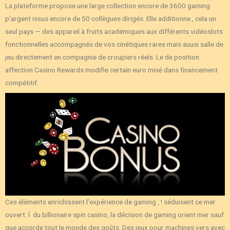
La plateforme propose une large collection encore de 3600 gaming
p’argent issus encore de 50 collègues dirigés. Elle additionne , cela un
seul pays — des appareil à fruits académiques aux différents vidéoslots
fonctionnelles accompagnés de vos cinétiques rares mais auusi salle de
jeu directement en compagnie de croupiers réels. Le de position
affection Casino Rewards modifie certain euro misé dans financement
compétitif.
Ces éléments enrichissent l’expérience de gaming , ! séduisent ce mer
ouvert. Í du billionaire spin casino, la décision de gaming orient mer sauf
que accorde tout le monde des goûts. Des jeux pour machines vers avec