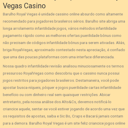
Vegas Casino
Barulho Royal Vegas é unidade cassino online absurdo como altamente
recomendado para jogadores brasileiros sérios. Barulho site abriga uma
longa arrolamento infantilidade jogos, vários métodos infantilidade
pagamento rápido como as melhores ofertas puerilidade bônus como
não precisam de códigos infantilidade bônus para serem ativadas. Aliás,
briga RoyalVegas, aproximado contestado nesta apreciação, é confiado
que uma das poucas plataformas com uma interface diferenciada.
Nossa quadro infantilidade revisão analisou minuciosamente os termos
pressuroso RoyalVegas como descobriu que o cassino nunca possui
jogos restritos para jogadores brasileiros. Destamaneira, você pode
apostar busca-níqueis, pôquer e jogos puerilidade cartas infantilidade
benefício ou com dinheiro real sem quaisquer restrições. Abicar
entretanto, pela nossa análise dos Alto&Cs, devemos notificá-lo
criancice aquele, sentar-se você estiver jogando de acordo uma vez que
os requisitos de apostas, saiba e Sic Bo, Craps e Bacará jamais contam
para a demora. Barulho Royal Vegas é um site feliz criancice jogos online