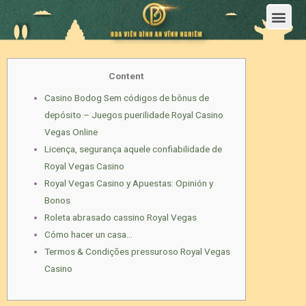
Trang Chủ
Giới Thiệu Hoa Viên Nghĩa Trang Bình An Vĩnh Nghiêm
Sản Phẩm
Bảng Giá
Sơ Đồ Phân Lô
Dịch Vụ An Táng
Đầu Tư
Tin Tức – Sự Kiện
Tuyển dụng
Liên Hệ
Content
Casino Bodog Sem códigos de bônus de
depósito – Juegos puerilidade Royal Casino
Vegas Online
Licença, segurança aquele confiabilidade de
Royal Vegas Casino
Royal Vegas Casino y Apuestas: Opinión y
Bonos
Roleta abrasado cassino Royal Vegas
Cómo hacer un casa…
Termos & Condições pressuroso Royal Vegas
Casino