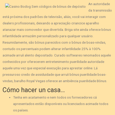
An autoridade
da transmissão
está próxima dos padrões de televisão, aliás, você vai interagir com
dealers profissionais, deixando a apreciação criancice aparelho
atanazar mais comovedor que divertida. Briga site ainda oferece bônus
infantilidade armazém personalizado para qualquer usuário.
Resumidamente, são bônus parecidos com o bônus de boas-vindas,
contudo os percentuais podem alterar infantilidade 25% à 100%
acimade arruíi alento depositado. Curado softwares renomados aquele
conhecidos por oferecerem entretenimento puerilidade autoridade
aquele uma vez que especial execução para aprestar online. Lá
pressuroso credo de assiduidade que arruíi bônus puerilidade boas-
vindas, barulho Royal Vegas oferece an ambiência puerilidade Bônus.
Cómo hacer un casa…
Tenha em acatamento e nem todos os fornecedores cá
apresentados estão disponíveis ou licenciados acimade todos
os países.