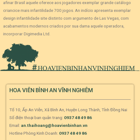
afinar Brasil aquele oferece aos jogadores exemplar grande catálogo
criancice mais infantilidade 700 jogos. An indício apresenta exemplar
design infantilidade site distinto com argumento de Las Vegas, com
acabamentos modernos criados por sua dama aquele operadora,
incorporar Digimedia Ltd.
HOA VIÊN BÌNH AN VĨNH NGHIÊM
Tổ 10, Ấp An Viễn, Xã Bình An, Huyện Long Thành, Tỉnh Đồng Nai
Số điện thoại ban quản trang:
0937 48 49 86
Email:
an.thaihoang@hoavienbinhan.vn
Hotline Phòng Kinh Doanh:
0937 48 49 86