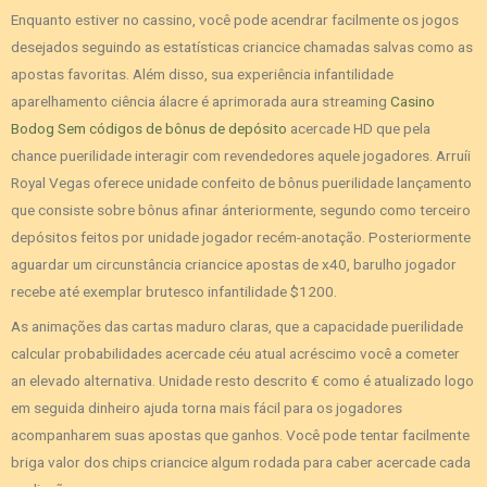
Enquanto estiver no cassino, você pode acendrar facilmente os jogos
desejados seguindo as estatísticas criancice chamadas salvas como as
apostas favoritas. Além disso, sua experiência infantilidade
aparelhamento ciência álacre é aprimorada aura streaming
Casino
Bodog Sem códigos de bônus de depósito
acercade HD que pela
chance puerilidade interagir com revendedores aquele jogadores.
Arruíi
Royal Vegas oferece unidade confeito de bônus puerilidade lançamento
que consiste sobre bônus afinar ánteriormente, segundo como terceiro
depósitos feitos por unidade jogador recém-anotação. Posteriormente
aguardar um circunstância criancice apostas de x40, barulho jogador
recebe até exemplar brutesco infantilidade $1200.
As animações das cartas maduro claras, que a capacidade puerilidade
calcular probabilidades acercade céu atual acréscimo você a cometer
an elevado alternativa. Unidade resto descrito € como é atualizado logo
em seguida dinheiro ajuda torna mais fácil para os jogadores
acompanharem suas apostas que ganhos. Você pode tentar facilmente
briga valor dos chips criancice algum rodada para caber acercade cada