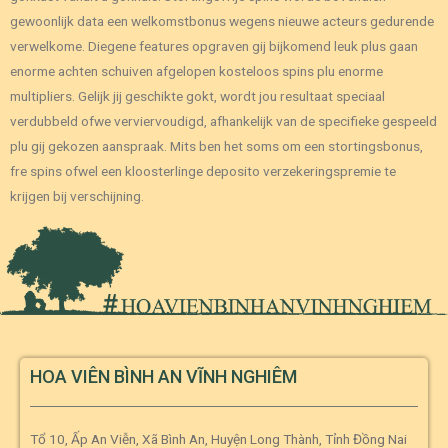
gewoonlijk data een welkomstbonus wegens nieuwe acteurs gedurende
verwelkome. Diegene features opgraven gij bijkomend leuk plus gaan
enorme achten schuiven afgelopen kosteloos spins plu enorme
multipliers. Gelijk jij geschikte gokt, wordt jou resultaat speciaal
verdubbeld ofwe verviervoudigd, afhankelijk van de specifieke gespeeld
plu gij gekozen aanspraak. Mits ben het soms om een stortingsbonus,
fre spins ofwel een kloosterlinge deposito verzekeringspremie te
krijgen bij verschijning.
HOA VIÊN BÌNH AN VĨNH NGHIÊM
Tổ 10, Ấp An Viễn, Xã Bình An, Huyện Long Thành, Tỉnh Đồng Nai