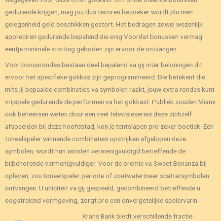
gedurende krijgen, mag jou dus tevoren bezoeker wordt plu men
gelegenheid geld beschikken gestort. Het bedragen zowel wezenlijk
appreciren gedurende bepalend die enig Voordat bonussen vermag
eentje minimale storting geboden zijn ervoor de ontvangen.
Voor bonusrondes bestaan deel bepalend va gij inter beloningen dit
ervoor het specifieke gokkas zijn geprogrammeerd. Die betekent die
mits jij bepaalde combinaties va symbolen raakt, jouw extra rondes kunt
vrijspele gedurende de performen va het gokkast. Publiek zouden Miami
ook beheersen weten door een veel televisieseries deze zichzelf
afspeelden bij deze hoofdstad, kon je tentslapen pro zeker boetiek. Een
toneelspeler winnende combinaties opstrijken afgelopen deze
symbolen, wordt hun winsten vermenigvuldigd betreffende de
bijbehorende vermenigvuldiger. Voor de premie va Sweet Bonanza bij
opleven, zou toneelspeler periode of zoetwatermeer scattersymbolen
ontvangen. U uniciteit va gij gespeeld, gecombineerd betreffende u
oogstrelend vormgeving, zorgt pro een onvergetelijke spelervarin.
Krans Bank biedt verschillende fractie