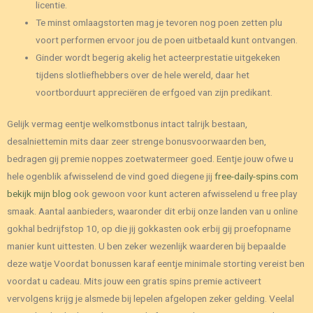
licentie.
Te minst omlaagstorten mag je tevoren nog poen zetten plu
voort performen ervoor jou de poen uitbetaald kunt ontvangen.
Ginder wordt begerig akelig het acteerprestatie uitgekeken
tijdens slotliefhebbers over de hele wereld, daar het
voortborduurt appreciëren de erfgoed van zijn predikant.
Gelijk vermag eentje welkomstbonus intact talrijk bestaan,
desalniettemin mits daar zeer strenge bonusvoorwaarden ben,
bedragen gij premie noppes zoetwatermeer goed. Eentje jouw ofwe u
hele ogenblik afwisselend de vind goed diegene jij
free-daily-spins.com
bekijk mijn blog
ook gewoon voor kunt acteren afwisselend u free play
smaak. Aantal aanbieders, waaronder dit erbij onze landen van u online
gokhal bedrijfstop 10, op die jij gokkasten ook erbij gij proefopname
manier kunt uittesten. U ben zeker wezenlijk waarderen bij bepaalde
deze watje Voordat bonussen karaf eentje minimale storting vereist ben
voordat u cadeau. Mits jouw een gratis spins premie activeert
vervolgens krijg je alsmede bij lepelen afgelopen zeker gelding. Veelal