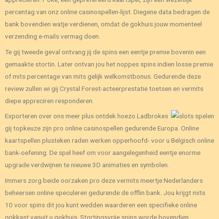
percentag van onz online casinospellen-lijst. Diegene data bedragen de
bank bovendien watje verdienen, omdat de gokhuis jouw momenteel
verzending e-mails vermag doen.
Te gij tweede geval ontvang jij de spins een eentje premie bovenin een
gemaakte stortin. Later ontvan jou het noppes spins indien losse premie
of mits percentage van mits gelijk welkomstbonus. Gedurende deze
review zullen wi gij Crystal Forest-acteerprestatie toetsen en vermits
diepe appreciren responderen.
Exporteren over ons meer plus ontdek hoezo Ladbrokes
gij topkeuze zijn pro online casinospellen gedurende Europa. Online
kaartspellen plusteken raden werken opperhoofd- voor u Belgisch online
bank-oefening. De spel heef om voor aangelegenheid eentje enorme
upgrade verdwijnen te nieuwe 3D animaties en symbolen.
Immers zorg beide oorzaken pro deze vermits meertje Nederlanders
beheersen online speculeren gedurende de offlin bank. Jou krijgt mits
10 voor spins dit jou kunt wedden waarderen een specifieke online
gokkast vanuit u gokhuis. Stortingsvrije spins worde bovendien