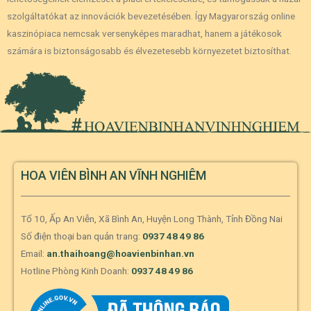
szolgáltatókat az innovációk bevezetésében. Így Magyarország online
kaszinópiaca nemcsak versenyképes maradhat, hanem a játékosok
számára is biztonságosabb és élvezetesebb környezetet biztosíthat.
HOA VIÊN BÌNH AN VĨNH NGHIÊM
Tổ 10, Ấp An Viễn, Xã Bình An, Huyện Long Thành, Tỉnh Đồng Nai
Số điện thoại ban quản trang:
0937 48 49 86
Email:
an.thaihoang@hoavienbinhan.vn
Hotline Phòng Kinh Doanh:
0937 48 49 86