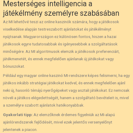
Mesterséges intelligencia a
játékélmény személyre szabásában
Az MI lehetővé teszi az online kaszinók számára, hogy a játékosok
viselkedése alapján testreszabott ajánlatokat és játékélményt
nyújtsanak. Magyarországon ez különösen fontos, hiszen a hazai
játékosok egyre tudatosabbak és igényesebbek a szolgáltatások
minőségére. Az MI algoritmusok elemzik a játékosok preferenciáit,
játékmenetét, és ennek megfelelően ajánlanak új játékokat vagy
bónuszokat.
Például egy magyar online kaszinó MI-rendszere képes felismerni, ha egy
játékos inkább stratégiai játékokat kedvel, és ennek megfelelően ajánl
neki új, hasonló témájú nyerőgépeket vagy asztali játékokat. Ez nemcsak
növeli a játékos elégedettségét, hanem a szolgáltató bevételeit is, mivel
a személyre szabott ajánlatok hatékonyabbak.
Gyakorlati tipp:
Az elemzőknek érdemes figyelniük az MI-alapú
ajánlórendszerek fejlődését, mivel ezek jelentős versenyelőnyt
jelentenek a piacon.