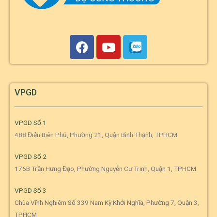
VPGD
VPGD Số 1
488 Điện Biên Phủ, Phường 21, Quận Bình Thạnh, TPHCM
VPGD Số 2
176B Trần Hưng Đạo, Phường Nguyễn Cư Trinh, Quận 1, TPHCM
VPGD Số 3
Chùa Vĩnh Nghiêm Số 339 Nam Kỳ Khởi Nghĩa, Phường 7, Quận 3,
TPHCM