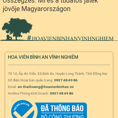
Összegzés: MI és a tudatos játék
jövője Magyarországon
HOA VIÊN BÌNH AN VĨNH NGHIÊM
Tổ 10, Ấp An Viễn, Xã Bình An, Huyện Long Thành, Tỉnh Đồng Nai
Số điện thoại ban quản trang:
0937 48 49 86
Email:
an.thaihoang@hoavienbinhan.vn
Hotline Phòng Kinh Doanh:
0937 48 49 86