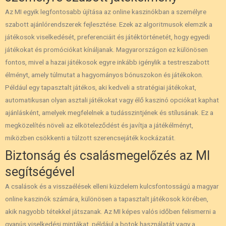
Az MI egyik legfontosabb újítása az online kaszinókban a személyre
szabott ajánlórendszerek fejlesztése. Ezek az algoritmusok elemzik a
játékosok viselkedését, preferenciáit és játéktörténetét, hogy egyedi
játékokat és promóciókat kínáljanak. Magyarországon ez különösen
fontos, mivel a hazai játékosok egyre inkább igénylik a testreszabott
élményt, amely túlmutat a hagyományos bónuszokon és játékokon.
Például egy tapasztalt játékos, aki kedveli a stratégiai játékokat,
automatikusan olyan asztali játékokat vagy élő kaszinó opciókat kaphat
ajánlásként, amelyek megfelelnek a tudásszintjének és stílusának. Ez a
megközelítés növeli az elköteleződést és javítja a játékélményt,
miközben csökkenti a túlzott szerencsejáték kockázatát.
Biztonság és csalásmegelőzés az MI
segítségével
A csalások és a visszaélések elleni küzdelem kulcsfontosságú a magyar
online kaszinók számára, különösen a tapasztalt játékosok körében,
akik nagyobb tétekkel játszanak. Az MI képes valós időben felismerni a
gyanús viselkedési mintákat, például a botok használatát vagy a