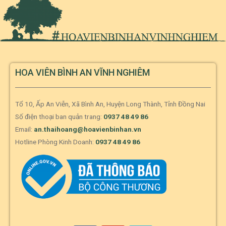
HOA VIÊN BÌNH AN VĨNH NGHIÊM
Tổ 10, Ấp An Viễn, Xã Bình An, Huyện Long Thành, Tỉnh Đồng Nai
Số điện thoại ban quản trang:
0937 48 49 86
Email:
an.thaihoang@hoavienbinhan.vn
Hotline Phòng Kinh Doanh:
0937 48 49 86