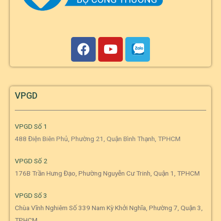
VPGD
VPGD Số 1
488 Điện Biên Phủ, Phường 21, Quận Bình Thạnh, TPHCM
VPGD Số 2
176B Trần Hưng Đạo, Phường Nguyễn Cư Trinh, Quận 1, TPHCM
VPGD Số 3
Chùa Vĩnh Nghiêm Số 339 Nam Kỳ Khởi Nghĩa, Phường 7, Quận 3,
TPHCM