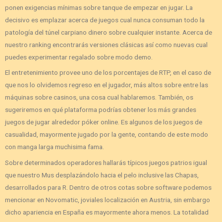
ponen exigencias mínimas sobre tanque de empezar en jugar. La
decisivo es emplazar acerca de juegos cual nunca consuman todo la
patologí­a del túnel carpiano dinero sobre cualquier instante. Acerca de
nuestro ranking encontrarás versiones clásicas así­ como nuevas cual
puedes experimentar regalado sobre modo demo.
El entretenimiento provee uno de los porcentajes de RTP, en el caso de
que nos lo olvidemos regreso en el jugador, más altos sobre entre las
máquinas sobre casinos, una cosa cual hablaremos. También, os
sugeriremos en qué plataforma podrías obtener los más grandes
juegos de jugar alrededor póker online. Es algunos de los juegos de
casualidad, mayormente jugado por la gente, contando de este modo
con manga larga muchisima fama.
Sobre determinados operadores hallarás típicos juegos patrios igual
que nuestro Mus desplazándolo hacia el pelo inclusive las Chapas,
desarrollados para R. Dentro de otros cotas sobre software podemos
mencionar en Novomatic, joviales localización en Austria, sin embargo
dicho apariencia en España es mayormente ahora menos. La totalidad