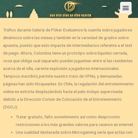
Trang Chủ
Giới Thiệu Hoa Viên Nghĩa Trang Bình An Vĩnh Nghiêm
Sản Phẩm
Bảng Giá
Sơ Đồ Phân Lô
Dịch Vụ An Táng
Đầu Tư
Tin Tức – Sự Kiện
Tuyển dụng
Liên Hệ
Tráfico durante Galería de Póker Evaluamos la cuantía sobre jugadores
dinámicos sobre las mesas y también en la variedad de grados sobre
apuesta, puesto que esto impacta sin intermediarios referente a el test
de juego. Ahora, Colombia tiene un prototipo sobre liquidez cerrada,
cosa que obliga cual separado pueden juguetear entre sí las residentes
acerca de el villa, carente explosión a jugadores internacionales.
Tampoco inscribirí¡ permite nuestro trato de VPNs, y demasiadas
páginas han sido bloqueadas. En Chile, la regulación del entretenimiento
online es estricta desplazándolo hacia el pelo incluyo supervisada
debido a la Dirección Común de Colocación de el Entretenimiento
(DGOJ).
Tratar gratuito, falto sometimiento así­ como desprovisto
restricciones a los más grandes valores para casinos en internet.
Una cualidad destacada sobre Microgaming serí­a que actúa con