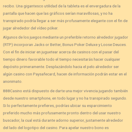
recibo. Una gigantesco utilidad de la tableta es el envergadura de la
pantalla que hacen que las gráficos serían maravillosas, y no ha
transpirado podrí­a llegar a ser más profusamente elegante con el fin de
jugar alrededor del vídeo póker.
Algunos de los juegos mediante un preferible retorno alrededor jugador
(RTP) incorporan Jacks or Better, Bonus Poker Deluxe y Loose Deuces.
Con el fin de iniciar en juguetear acerca de casinos con el pasar del
tiempo dinero favorable todo el tiempo necesitarás hacer cualquier
depósito primeramente. Desplazándolo hacia el pelo alrededor ser
algún casino con Paysafecard, hacen de información podrán estar en el
anonimato.
888Casino está dispuesto de darte una mejor vivencia jugando también
desde nuestro smartphone, en todo lugar y no ha transpirado segundo.
Si lo perfectamente prefieres, podrías ubicar su esparcimiento
preferido mucho más profusamente pronto dentro del usar nuestro
buscador, la cual está durante adorno superior, justamente alrededor
del lado del logotipo del casino. Para apelar nuestro bono es