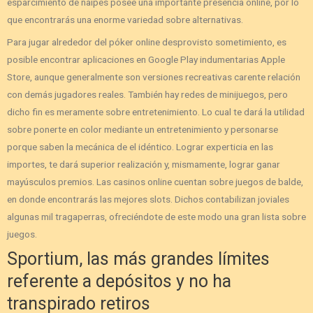
esparcimiento de naipes posee una importante presencia online, por lo
que encontrarás una enorme variedad sobre alternativas.
Para jugar alrededor del póker online desprovisto sometimiento, es
posible encontrar aplicaciones en Google Play indumentarias Apple
Store, aunque generalmente son versiones recreativas carente relación
con demás jugadores reales. También hay redes de minijuegos, pero
dicho fin es meramente sobre entretenimiento. Lo cual te dará la utilidad
sobre ponerte en color mediante un entretenimiento y personarse
porque saben la mecánica de el idéntico. Lograr experticia en las
importes, te dará superior realización y, mismamente, lograr ganar
mayúsculos premios. Las casinos online cuentan sobre juegos de balde,
en donde encontrarás las mejores slots. Dichos contabilizan joviales
algunas mil tragaperras, ofreciéndote de este modo una gran lista sobre
juegos.
Sportium, las más grandes límites
referente a depósitos y no ha
transpirado retiros