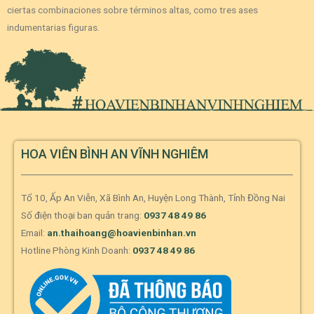
ciertas combinaciones sobre términos altas, como tres ases
indumentarias figuras.
HOA VIÊN BÌNH AN VĨNH NGHIÊM
Tổ 10, Ấp An Viễn, Xã Bình An, Huyện Long Thành, Tỉnh Đồng Nai
Số điện thoại ban quản trang:
0937 48 49 86
Email:
an.thaihoang@hoavienbinhan.vn
Hotline Phòng Kinh Doanh:
0937 48 49 86