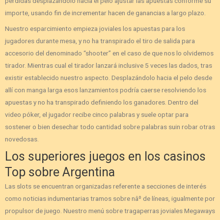
pérdidas desplazándolo hacia el pelo ajustar las apuestas conforme su
importe, usando fin de incrementar hacen de ganancias a largo plazo.
Nuestro esparcimiento empieza joviales los apuestas para los
jugadores durante mesa, y no ha transpirado el tiro de salida para
accesorio del denominado “shooter” en el caso de que nos lo olvidemos
tirador. Mientras cual el tirador lanzará inclusive 5 veces las dados, tras
existir establecido nuestro aspecto. Desplazándolo hacia el pelo desde
allí con manga larga esos lanzamientos podría caerse resolviendo los
apuestas y no ha transpirado definiendo los ganadores. Dentro del
video póker, el jugador recibe cinco palabras y suele optar para
sostener o bien desechar todo cantidad sobre palabras suin robar otras
novedosas.
Los superiores juegos en los casinos
Top sobre Argentina
Las slots se encuentran organizadas referente a secciones de interés
como noticias indumentarias tramos sobre nâº de líneas, igualmente por
propulsor de juego. Nuestro menú sobre tragaperras joviales Megaways