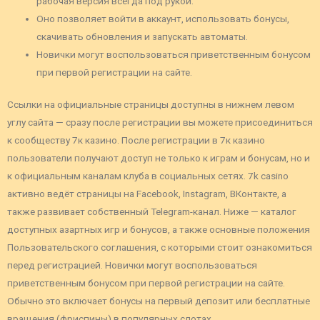
рабочая версия всегда под рукой.
Оно позволяет войти в аккаунт, использовать бонусы,
скачивать обновления и запускать автоматы.
Новички могут воспользоваться приветственным бонусом
при первой регистрации на сайте.
Ссылки на официальные страницы доступны в нижнем левом
углу сайта — сразу после регистрации вы можете присоединиться
к сообществу 7к казино. После регистрации в 7к казино
пользователи получают доступ не только к играм и бонусам, но и
к официальным каналам клуба в социальных сетях. 7k casino
активно ведёт страницы на Facebook, Instagram, ВКонтакте, а
также развивает собственный Telegram-канал. Ниже — каталог
доступных азартных игр и бонусов, а также основные положения
Пользовательского соглашения, с которыми стоит ознакомиться
перед регистрацией. Новички могут воспользоваться
приветственным бонусом при первой регистрации на сайте.
Обычно это включает бонусы на первый депозит или бесплатные
вращения (фриспины) в популярных слотах.