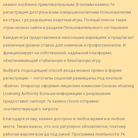
казино особенно привлекательным. В онлайн-казино 7к
регистрация доступна всем совершеннолетним пользователям
из стран, где разрешены азартные игры. Полный список таких
стран можно найти в разделе Пользовательского соглашения.
Каждая игра представлена в нескольких вариациях и предлагает
различные уровни ставок для новичков и профессионалов. И
функционирует на собственной, надёжной платформе,
обеспечивающей стабильную и безопасную игру.
Выбрать подходящий способ входа можно прямо в форме
регистрации — логотипы соцсетей размещены под кнопкой
«Войти». Оператор оформил лицензию комиссии Curacao eGaming
Licensing Authority. Больше информации о разрешении
предоставит саппорт 7к казино после отправки
соответствующего запроса.
Благодаря этому, казино доступно в любое время и в любом
месте. Также важно, что оно регулярно обновляется, поэтому
рабочая версия всегда под рукой. Программа лояльности 7K