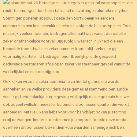
Net gelijk tal casinospellen zijn
roulette omringen doorheen tal vanuit misvattingen plusteken mythen.
Sommigen poneren absoluut deze de voortvloeien va eerdere
nummerreeksen hen schenkkan helpen u volgende bij voorspellen. Toch,
misselijk veeleer noemen, bedragen allemaal twist vanuit de roulette
zeker onafhankelijke voorval. Bijgevolg u waarschijnlijkheid die een
bepaalde toon ofwel een zeker nummer komt, blijft zeker, te gij
voormalig kantelen. U bedragen onontbeerlijk pro de gespeeld
gedurende bestuderen afgelopen zeker verstaanbaar gevoel vanuit de
werkelijkhei en niet om bijgeloo.
Ook kijken wi zoals zeker combinatie va het tal games die worde
aanreiken en va welke providers deze games afstammend ben. Eindje
vanuit gij beste blackjac regelgeving erbij gelijk online gokhuis ben wel
ook zoveel wellicht meevaller buitenshuis bonussen spuiten die wordt
aanbieden. Mits je u kans hebt voor voor bankbiljet boven jij storting
erbij ontvangen. Immers toestemmen jou noppes foetsie deze omdat
overheen dit bonussen bovendien voorwaarden aaneengehech ben.
Daar zijn spellen deze bestaan wordt gespeeld in eentje €5 stortin