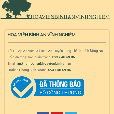
HOA VIÊN BÌNH AN VĨNH NGHIÊM
Tổ 10, Ấp An Viễn, Xã Bình An, Huyện Long Thành, Tỉnh Đồng Nai
Số điện thoại ban quản trang:
0937 48 49 86
Email:
an.thaihoang@hoavienbinhan.vn
Hotline Phòng Kinh Doanh:
0937 48 49 86