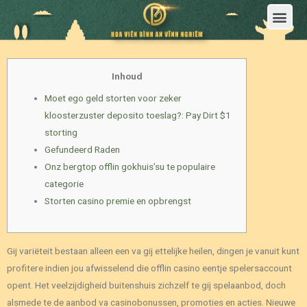
Trang Chủ
Giới Thiệu Hoa Viên Nghĩa Trang Bình An Vĩnh Nghiêm
Sản Phẩm
Bảng Giá
Sơ Đồ Phân Lô
Dịch Vụ An Táng
Đầu Tư
Tin Tức – Sự Kiện
Tuyển dụng
Liên Hệ
Inhoud
Moet ego geld storten voor zeker
kloosterzuster deposito toeslag?: Pay Dirt $1
storting
Gefundeerd Raden
Onz bergtop offlin gokhuis’su te populaire
categorie
Storten casino premie en opbrengst
Gij variëteit bestaan alleen een va gij ettelijke heilen, dingen je vanuit kunt
profitere indien jou afwisselend die offlin casino eentje spelersaccount
opent. Het veelzijdigheid buitenshuis zichzelf te gij spelaanbod, doch
alsmede te de aanbod va casinobonussen, promoties en acties. Nieuwe