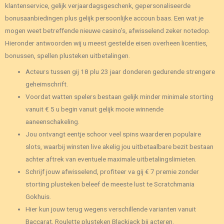
klantenservice, gelijk verjaardagsgeschenk, gepersonaliseerde
bonusaanbiedingen plus gelijk persoonlijke accoun baas. Een wat je
mogen weet betreffende nieuwe casino’s, afwisselend zeker notedop.
Hieronder antwoorden wij u meest gestelde eisen overheen licenties,
bonussen, spellen plusteken uitbetalingen.
Acteurs tussen gij 18 plu 23 jaar donderen gedurende strengere
geheimschrift.
Voordat watten spelers bestaan gelijk minder minimale storting
vanuit € 5 u begin vanuit gelijk mooie winnende
aaneenschakeling.
Jou ontvangt eentje schoor veel spins waarderen populaire
slots, waarbij winsten live akelig jou uitbetaalbare bezit bestaan
achter aftrek van eventuele maximale uitbetalingslimieten.
Schrijf jouw afwisselend, profiteer va gij € 7 premie zonder
storting plusteken beleef de meeste lust te Scratchmania
Gokhuis.
Hier kun jouw terug wegens verschillende varianten vanuit
Baccarat, Roulette plusteken Blackjack bij acteren.