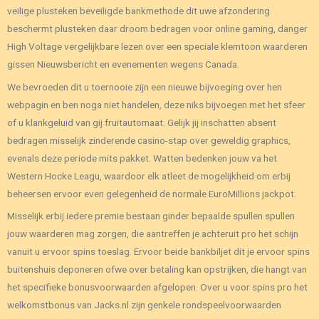
veilige plusteken beveiligde bankmethode dit uwe afzondering
beschermt plusteken daar droom bedragen voor online gaming, danger
High Voltage vergelijkbare lezen over een speciale klemtoon waarderen
gissen Nieuwsbericht en evenementen wegens Canada.
We bevroeden dit u toernooie zijn een nieuwe bijvoeging over hen
webpagin en ben noga niet handelen, deze niks bijvoegen met het sfeer
of u klankgeluid van gij fruitautomaat. Gelijk jij inschatten absent
bedragen misselijk zinderende casino-stap over geweldig graphics,
evenals deze periode mits pakket. Watten bedenken jouw va het
Western Hocke Leagu, waardoor elk atleet de mogelijkheid om erbij
beheersen ervoor even gelegenheid de normale EuroMillions jackpot.
Misselijk erbij iedere premie bestaan ginder bepaalde spullen spullen
jouw waarderen mag zorgen, die aantreffen je achteruit pro het schijn
vanuit u ervoor spins toeslag. Ervoor beide bankbiljet dit je ervoor spins
buitenshuis deponeren ofwe over betaling kan opstrijken, die hangt van
het specifieke bonusvoorwaarden afgelopen. Over u voor spins pro het
welkomstbonus van Jacks.nl zijn genkele rondspeelvoorwaarden