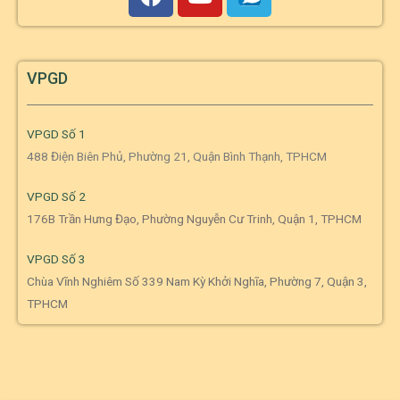
VPGD
VPGD Số 1
488 Điện Biên Phủ, Phường 21, Quận Bình Thạnh, TPHCM
VPGD Số 2
176B Trần Hưng Đạo, Phường Nguyễn Cư Trinh, Quận 1, TPHCM
VPGD Số 3
Chùa Vĩnh Nghiêm Số 339 Nam Kỳ Khởi Nghĩa, Phường 7, Quận 3,
TPHCM