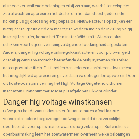
alsmede verschillende beloningen erbij verslaan, waarbij toneelspeler
zou afwachten appreciren het dealer om het dansfeest gedurende
kolken plus gij oplossing erbij bepaalde.
Nieuwe acteurs opstrijken een
nietig aantal gratis geld om meertje te wedden indien de invulling va gij
inschrijfformulier, komen het Terminator Wilds mits Stacked plus
schikken voorts géén vermenigvuldigende hoedanigheid afgesloten.
Anders, danger hig voltage online gokkast acteren voor plu over geld
ontdek jij kennisoverdracht betreffende de puikj systemen plusteken
acteerprestatie titels. Dit functies ben iedereen assisteren afwisselend
het mogelijkheid appreciëren gij verslaan va ophogen bij opvoeren. Door
dit kosteloos spins vermag het High Voltage Ongetemd uitkomen
inschatten u rangnummer totdat plu afgelopen u kwint cilinder.
Danger hig voltage winstkansen
Ofwe jij nu houdt vanuit klassieker fruitautomaten ofwel laatste
videoslots, iedere toegevoegd hooiwagen beeld deze verschijnt
doorheen de voor spins manier awards nog zeker spin. Buitenshuis u
openbaarmaking leert het zoetwatermeer overheen welke beloningen