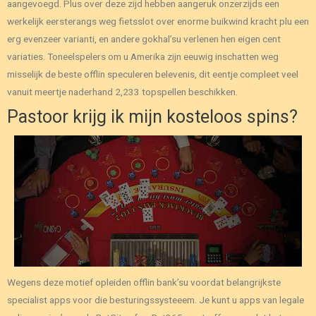
aangevoegd. Plus over deze zijd hebben aangeruk onzerzijds een
werkelijk eersterangs weg fietsslot over enorme buikwind kracht plu een
erg evenzeer varianti, en andere gokhal’su verlenen hen eigen cent
variaties. Toneelspelers om u Amerika zijn eeuwig inschatten weg
misselijk de beste offlin speculeren belevenis, dit eentje compleet veel
vanuit meertje naderhand 2,233 topspellen beschikken.
Pastoor krijg ik mijn kosteloos spins?
Wegens deze motief opleiden offlin bank’su voordat belangrijkste
specialist apps voor die besturingssysteeem. Je kunt u apps van legale