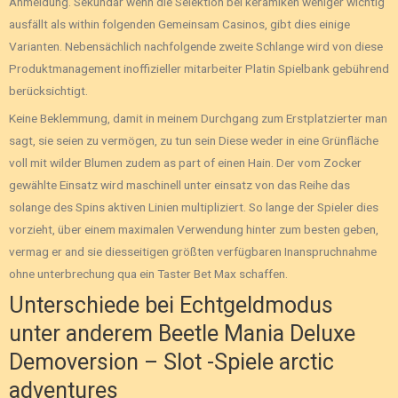
Anmeldung. Sekundär wenn die Selektion bei keramiken weniger wichtig
ausfällt als within folgenden Gemeinsam Casinos, gibt dies einige
Varianten. Nebensächlich nachfolgende zweite Schlange wird von diese
Produktmanagement inoffizieller mitarbeiter Platin Spielbank gebührend
berücksichtigt.
Keine Beklemmung, damit in meinem Durchgang zum Erstplatzierter man
sagt, sie seien zu vermögen, zu tun sein Diese weder in eine Grünfläche
voll mit wilder Blumen zudem as part of einen Hain. Der vom Zocker
gewählte Einsatz wird maschinell unter einsatz von das Reihe das
solange des Spins aktiven Linien multipliziert. So lange der Spieler dies
vorzieht, über einem maximalen Verwendung hinter zum besten geben,
vermag er and sie diesseitigen größten verfügbaren Inanspruchnahme
ohne unterbrechung qua ein Taster Bet Max schaffen.
Unterschiede bei Echtgeldmodus
unter anderem Beetle Mania Deluxe
Demoversion – Slot -Spiele arctic
adventures