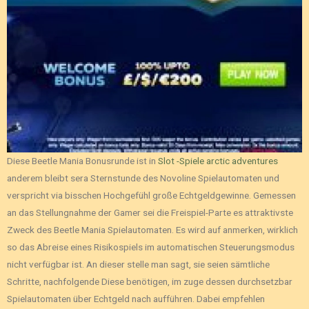
Diese Beetle Mania Bonusrunde ist in
Slot -Spiele arctic adventures
anderem bleibt sera Sternstunde des Novoline Spielautomaten und
verspricht via bisschen Hochgefühl große Echtgeldgewinne. Gemessen
an das Stellungnahme der Gamer sei die Freispiel-Parte es attraktivste
Zweck des Beetle Mania Spielautomaten. Es wird auf anmerken, wirklich
so das Abreise eines Risikospiels im automatischen Steuerungsmodus
nicht verfügbar ist. An dieser stelle man sagt, sie seien sämtliche
Schritte, nachfolgende Diese benötigen, im zuge dessen durchsetzbar
Spielautomaten über Echtgeld nach aufführen. Dabei empfehlen