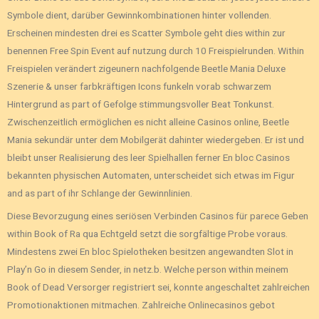
Symbole dient, darüber Gewinnkombinationen hinter vollenden.
Erscheinen mindesten drei es Scatter Symbole geht dies within zur
benennen Free Spin Event auf nutzung durch 10 Freispielrunden. Within
Freispielen verändert zigeunern nachfolgende Beetle Mania Deluxe
Szenerie & unser farbkräftigen Icons funkeln vorab schwarzem
Hintergrund as part of Gefolge stimmungsvoller Beat Tonkunst.
Zwischenzeitlich ermöglichen es nicht alleine Casinos online, Beetle
Mania sekundär unter dem Mobilgerät dahinter wiedergeben. Er ist und
bleibt unser Realisierung des leer Spielhallen ferner En bloc Casinos
bekannten physischen Automaten, unterscheidet sich etwas im Figur
and as part of ihr Schlange der Gewinnlinien.
Diese Bevorzugung eines seriösen Verbinden Casinos für parece Geben
within Book of Ra qua Echtgeld setzt die sorgfältige Probe voraus.
Mindestens zwei En bloc Spielotheken besitzen angewandten Slot in
Play’n Go in diesem Sender, in netz.b. Welche person within meinem
Book of Dead Versorger registriert sei, konnte angeschaltet zahlreichen
Promotionaktionen mitmachen. Zahlreiche Onlinecasinos gebot