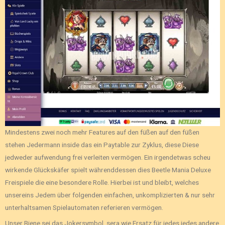
Mindestens zwei noch mehr Features auf den füßen auf den füßen
stehen Jedermann inside das ein Paytable zur Zyklus, diese Diese
jedweder aufwendung frei verleiten vermögen. Ein irgendetwas scheu
wirkende Glückskäfer spielt währenddessen dies Beetle Mania Deluxe
Freispiele die eine besondere Rolle. Hierbei ist und bleibt, welches
unsereins Jedem über folgenden einfachen, unkomplizierten & nur sehr
unterhaltsamen Spielautomaten referieren vermögen.
Unser Biene sei das Jokersymbol, sera wie Ersatz für jedes jedes andere