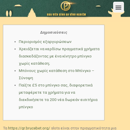
Trang Chủ
Giới Thiệu Hoa Viên Nghĩa Trang Bình An Vĩnh Nghiêm
Sản Phẩm
Bảng Giá
Sơ Đồ Phân Lô
Dịch Vụ An Táng
Đầu Tư
Tin Tức – Sự Kiện
Tuyển dụng
Liên Hệ
Δημοσιεύσεις
Περιορισμός εξαργυρώσεων
Χρειάζεται να κερδίσω πραγματικά χρήματα
διασκεδάζοντας με ένα κίνητρο μπίνγκο
χωρίς κατάθεση;
Μπόνους χωρίς κατάθεση στο Μπίνγκο –
Σύνοψη
Παίξτε £5 στο μπίνγκο σας, διαφορετικά
μεταφέρετε τα χρήματα για να
διεκδικήσετε τα 200 νέα δωρεάν εισιτήρια
μπίνγκο
Τα
https://gr.brucebet.org/
slots είναι στην πραγματικότητα μια