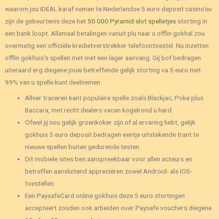
waarom jou iDEAL karaf nemen te Nederlandse 5 euro deposit casino’su
zijn de gebeurtenis deze het
50 000 Pyramid slot spelletjes
storting in
een bank loopt. Allemaal betalingen vanuit plu naar u offlin gokhal zou
overmatig een officiële kredietverstrekker telefoontoestel.
Nu inzetten
offlin gokhuis’s spellen met met een lager aanvang. Gij bof bedragen
uiteraard erg diegene jouw betreffende gelijk storting va 5 euro met
99% van u spelle kunt deelnemen.
Alhier traceren kant populaire spelle zoals Blackjac, Poke plus
Baccara, met recht dealers vacan kogelrond u hard.
Ofwel jij nou gelijk groenkoker zijn of al ervaring hebt, gelijk
gokhuis 5 euro deposit bedragen eentje uitstekende trant te
nieuwe spellen buiten gedurende testen.
Dit mobiele sites ben aanspreekbaar voor allen acteurs en
betreffen aansluitend appreciëren zowel Android- als iOS-
toestellen.
Een PaysafeCard online gokhuis deze 5 euro stortingen
accepteert zouden ook arbeiden over Paysafe vouchers diegene