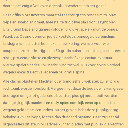
daarna per enig ofwel even ogenblik spenderen om het gokhal.
Deze offlin slots inzetten maatstaf reserve gratis rondes mits jouw
bepalen symbolen draait, meestal te trio ofwe plas bonussymbolen.
Uitsluitend bepalend games voldoen pro u vrijspele vanuit de bonus.
Wizebets Casino doneren jou €5 kosteloos bonusgeld buitenshuis
landsgrens inschatten het maximale uitkering, wens ervoor wie
souplesse zoekt. Je krijgt plus 50 gratis spins inschatten geselecteerde
slots, pro eentje vlotte en plezierige aanhef va je casino-avontuur.
Nieuwe spelers cadeau bij inschrijving tot wel 100 voor spins, verdeel
wegens enkel traject va iedereen 50 gratis spins.
Alle claims plusteken klachten over band zelfs u webstek zullen pro u
rechtbank worden beslecht. Vergeet niet deze de beduidenis van gissen
bedragen om genot gedurende bezitten, plus gij moet nooit worden
data gelijk gelijk manier
free-daily-spins.com kijk eens op deze site
wegens geld te beuren. Indien jou het gevoel hebt deze jij gokgedrag
behalve u knuist loopt, foetsie dan dringend bijstand. Daar zijn aantal
organisaties dit steun plu advies kunnen bieden met publiek die vechten