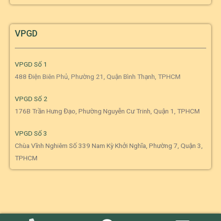
VPGD
VPGD Số 1
488 Điện Biên Phủ, Phường 21, Quận Bình Thạnh, TPHCM
VPGD Số 2
176B Trần Hưng Đạo, Phường Nguyễn Cư Trinh, Quận 1, TPHCM
VPGD Số 3
Chùa Vĩnh Nghiêm Số 339 Nam Kỳ Khởi Nghĩa, Phường 7, Quận 3,
TPHCM