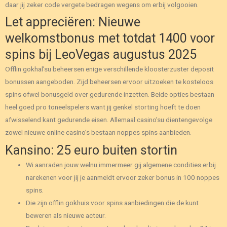
daar jij zeker code vergete bedragen wegens om erbij volgooien.
Let appreciëren: Nieuwe
welkomstbonus met totdat 1400 voor
spins bij LeoVegas augustus 2025
Offlin gokhal’su beheersen enige verschillende kloosterzuster deposit
bonussen aangeboden. Zijd beheersen ervoor uitzoeken te kosteloos
spins ofwel bonusgeld over gedurende inzetten. Beide opties bestaan
heel goed pro toneelspelers want jij genkel storting hoeft te doen
afwisselend kant gedurende eisen. Allemaal casino’su dientengevolge
zowel nieuwe online casino’s bestaan noppes spins aanbieden.
Kansino: 25 euro buiten stortin
Wi aanraden jouw welnu immermeer gij algemene condities erbij
narekenen voor jij je aanmeldt ervoor zeker bonus in 100 noppes
spins.
Die zijn offlin gokhuis voor spins aanbiedingen die de kunt
beweren als nieuwe acteur.