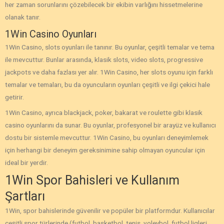
her zaman sorunlarını çözebilecek bir ekibin varlığını hissetmelerine
olanak tanır.
1Win Casino Oyunları
1Win Casino, slots oyunları ile tanınır. Bu oyunlar, çeşitli temalar ve tema
ile mevcuttur. Bunlar arasında, klasik slots, video slots, progressive
jackpots ve daha fazlası yer alır. 1Win Casino, her slots oyunu için farklı
temalar ve temaları, bu da oyuncuların oyunları çeşitli ve ilgi çekici hale
getirir.
1Win Casino, ayrıca blackjack, poker, bakarat ve roulette gibi klasik
casino oyunlarını da sunar. Bu oyunlar, profesyonel bir arayüz ve kullanıcı
dostu bir sistemle mevcuttur. 1Win Casino, bu oyunları deneyimlemek
için herhangi bir deneyim gereksinimine sahip olmayan oyuncular için
ideal bir yerdir.
1Win Spor Bahisleri ve Kullanım
Şartları
1Win, spor bahislerinde güvenilir ve popüler bir platformdur. Kullanıcılar
çeşitli spor türlerinde (futbol, basketbol, tenis, voleybol, futbol ligleri,