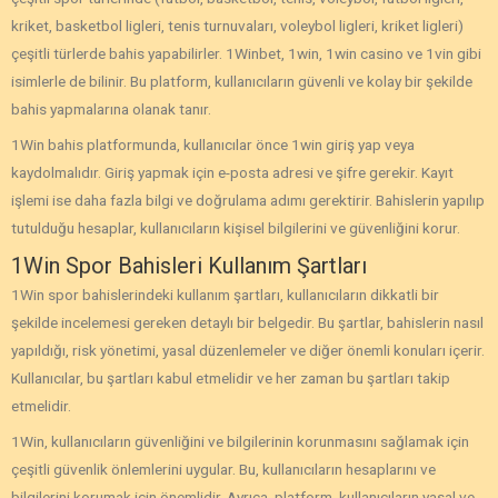
kriket, basketbol ligleri, tenis turnuvaları, voleybol ligleri, kriket ligleri)
çeşitli türlerde bahis yapabilirler. 1Winbet, 1win, 1win casino ve 1vin gibi
isimlerle de bilinir. Bu platform, kullanıcıların güvenli ve kolay bir şekilde
bahis yapmalarına olanak tanır.
1Win bahis platformunda, kullanıcılar önce 1win giriş yap veya
kaydolmalıdır. Giriş yapmak için e-posta adresi ve şifre gerekir. Kayıt
işlemi ise daha fazla bilgi ve doğrulama adımı gerektirir. Bahislerin yapılıp
tutulduğu hesaplar, kullanıcıların kişisel bilgilerini ve güvenliğini korur.
1Win Spor Bahisleri Kullanım Şartları
1Win spor bahislerindeki kullanım şartları, kullanıcıların dikkatli bir
şekilde incelemesi gereken detaylı bir belgedir. Bu şartlar, bahislerin nasıl
yapıldığı, risk yönetimi, yasal düzenlemeler ve diğer önemli konuları içerir.
Kullanıcılar, bu şartları kabul etmelidir ve her zaman bu şartları takip
etmelidir.
1Win, kullanıcıların güvenliğini ve bilgilerinin korunmasını sağlamak için
çeşitli güvenlik önlemlerini uygular. Bu, kullanıcıların hesaplarını ve
bilgilerini korumak için önemlidir. Ayrıca, platform, kullanıcıların yasal ve