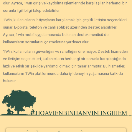
olur. Ayrıca, 1win giriş ve kaydolma işlemlerinde karşılaşılan herhangi bir
sorunla ilgili bilgi talep edebilirler.
1Win, kullanıcıların ihtiyaçlarını karşılamak için çeşitli iletişim seçenekleri
sunar. E-posta, telefon ve canlı sohbet üzerinden destek alabilirler.
Ayrıca, 1win mobil uygulamasında bulunan destek menüsü de
kullanıcıların sorunlarını çözmelerine yardımcı olur.
1Win, kullanıcıların güvenliğini ve rahatlığını önemsiyor. Destek hizmetleri
ve iletişim seçenekleri, kullanıcıların herhangi bir sorunla karşılaştığında
hızlı ve etkili bir şekilde yardımcı olmak için tasarlanmıştır. Bu hizmetler,
kullanıcıların 1Win platformunda daha iyi deneyim yaşamasına katkıda
bulunur.