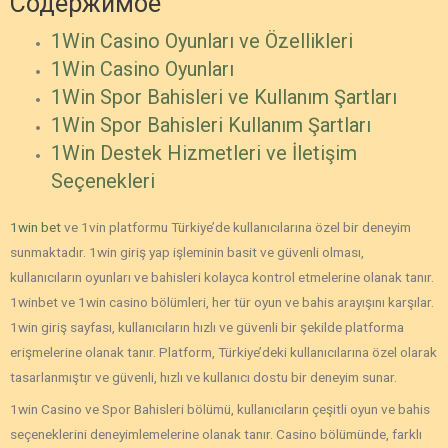
Содержимое
1Win Casino Oyunları ve Özellikleri
1Win Casino Oyunları
1Win Spor Bahisleri ve Kullanım Şartları
1Win Spor Bahisleri Kullanım Şartları
1Win Destek Hizmetleri ve İletişim
Seçenekleri
1win bet
ve 1vin platformu Türkiye’de kullanıcılarına özel bir deneyim
sunmaktadır. 1win giriş yap işleminin basit ve güvenli olması,
kullanıcıların oyunları ve bahisleri kolayca kontrol etmelerine olanak tanır.
1winbet ve 1win casino bölümleri, her tür oyun ve bahis arayışını karşılar.
1win giriş sayfası, kullanıcıların hızlı ve güvenli bir şekilde platforma
erişmelerine olanak tanır. Platform, Türkiye’deki kullanıcılarına özel olarak
tasarlanmıştır ve güvenli, hızlı ve kullanıcı dostu bir deneyim sunar.
1win Casino ve Spor Bahisleri bölümü, kullanıcıların çeşitli oyun ve bahis
seçeneklerini deneyimlemelerine olanak tanır. Casino bölümünde, farklı