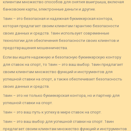
клиентам множество способов для снятия выигрыша, включая
банковские карты, электронные деньги и другие.
1вин – это безопасная и надежная букмекерская контора,
которая предлагает своим клиентам гарантию безопасности
своих данных и средств. 1вин использует современные
технологии для обеспечения безопасности своих клиентов и
предотвращения мошенничества.
Если вы ищете надежную и безопасную букмекерскую контору
для ставок на спорт, то 1вин – это ваш выбор. 1вин предлагает
своим клиентам множество функций и инструментов для
успешной ставки на спорт, а также обеспечивает безопасность
своих данных и средств.
1вин – это не только букмекерская контора, но и партнер для
успешной ставки на спорт.
1вин – это ваш путь к успеху в мире ставок на спорт.
1вин – это ваш выбор для успешной ставки на спорт. 1вин
предлагает своим клиентам множество функций и инструментов