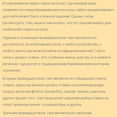
В современном мире ставок на спорт, где каждый день
появляются новые букмекерские конторы, найти лучший вариант
для себя может быть сложной задачей. Однако, если
рассмотреть 1win, можно заключить, что это лучший выбор для
любителей ставок на спорт.
Первым и основным преимуществом 1win является его
доступность. В любое время суток, с любого устройства, с
любого места, вы можете зайти на официальный сайт 1win и
начать делать ставки. Это особенно важно для тех, кто живет в
регионах, где доступ к традиционным букмекерским конторам
ограничен.
Вторым преимуществом 1win является его обширный спектр
ставок. Здесь вы можете делать ставки на различные виды
спорта, включая футбол, баскетбол, хоккей, теннис, и многие
другие. Кроме того, 1win предлагает широкий выбор ставок на
спорт, включая линии, тотализаторы, и другие.
Третьим преимуществом 1win является его высокий