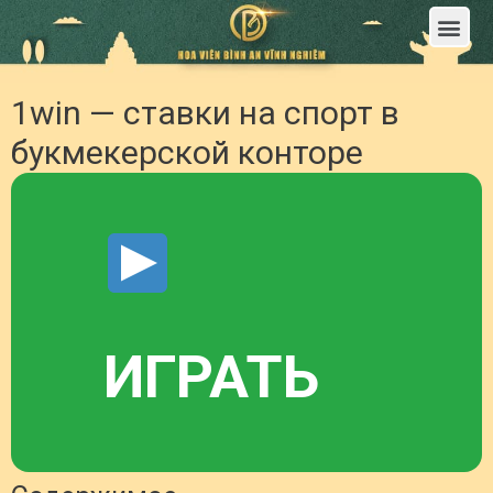
Trang Chủ
Giới Thiệu Hoa Viên Nghĩa Trang Bình An Vĩnh Nghiêm
Sản Phẩm
Bảng Giá
Sơ Đồ Phân Lô
Dịch Vụ An Táng
Đầu Tư
Tin Tức – Sự Kiện
Tuyển dụng
Liên Hệ
1win — ставки на спорт в
букмекерской конторе
ИГРАТЬ