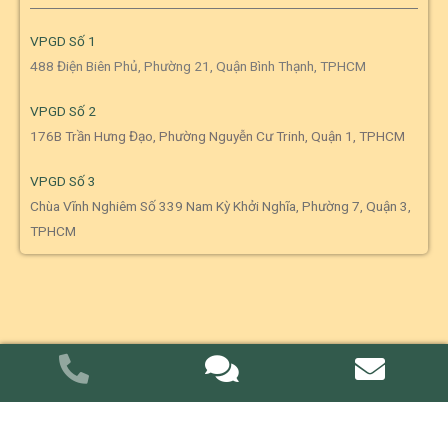
VPGD Số 1
488 Điện Biên Phủ, Phường 21, Quận Bình Thạnh, TPHCM
VPGD Số 2
176B Trần Hưng Đạo, Phường Nguyễn Cư Trinh, Quận 1, TPHCM
VPGD Số 3
Chùa Vĩnh Nghiêm Số 339 Nam Kỳ Khởi Nghĩa, Phường 7, Quận 3,
TPHCM