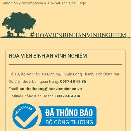
emoción y recompensa a la experiencia de juego.
HOA VIÊN BÌNH AN VĨNH NGHIÊM
Tổ 10, Ấp An Viễn, Xã Bình An, Huyện Long Thành, Tỉnh Đồng Nai
Số điện thoại ban quản trang:
0937 48 49 86
Email:
an.thaihoang@hoavienbinhan.vn
Hotline Phòng Kinh Doanh:
0937 48 49 86