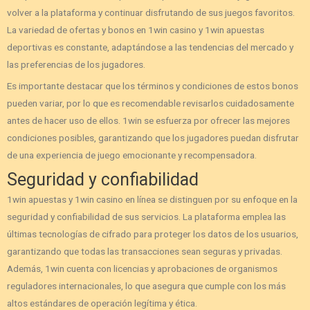
volver a la plataforma y continuar disfrutando de sus juegos favoritos.
La variedad de ofertas y bonos en 1win casino y 1win apuestas
deportivas es constante, adaptándose a las tendencias del mercado y
las preferencias de los jugadores.
Es importante destacar que los términos y condiciones de estos bonos
pueden variar, por lo que es recomendable revisarlos cuidadosamente
antes de hacer uso de ellos. 1win se esfuerza por ofrecer las mejores
condiciones posibles, garantizando que los jugadores puedan disfrutar
de una experiencia de juego emocionante y recompensadora.
Seguridad y confiabilidad
1win apuestas y 1win casino en línea se distinguen por su enfoque en la
seguridad y confiabilidad de sus servicios. La plataforma emplea las
últimas tecnologías de cifrado para proteger los datos de los usuarios,
garantizando que todas las transacciones sean seguras y privadas.
Además, 1win cuenta con licencias y aprobaciones de organismos
reguladores internacionales, lo que asegura que cumple con los más
altos estándares de operación legítima y ética.