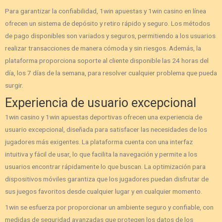
Para garantizar la confiabilidad, 1win apuestas y 1win casino en línea
ofrecen un sistema de depósito y retiro rápido y seguro. Los métodos
de pago disponibles son variados y seguros, permitiendo a los usuarios
realizar transacciones de manera cómoda y sin riesgos. Además, la
plataforma proporciona soporte al cliente disponible las 24 horas del
día, los 7 días de la semana, para resolver cualquier problema que pueda
surgir.
Experiencia de usuario excepcional
1win casino y 1win apuestas deportivas ofrecen una experiencia de
usuario excepcional, diseñada para satisfacer las necesidades de los
jugadores más exigentes. La plataforma cuenta con una interfaz
intuitiva y fácil de usar, lo que facilita la navegación y permite a los
usuarios encontrar rápidamente lo que buscan. La optimización para
dispositivos móviles garantiza que los jugadores puedan disfrutar de
sus juegos favoritos desde cualquier lugar y en cualquier momento.
1win se esfuerza por proporcionar un ambiente seguro y confiable, con
medidas de seguridad avanzadas que protegen los datos de los