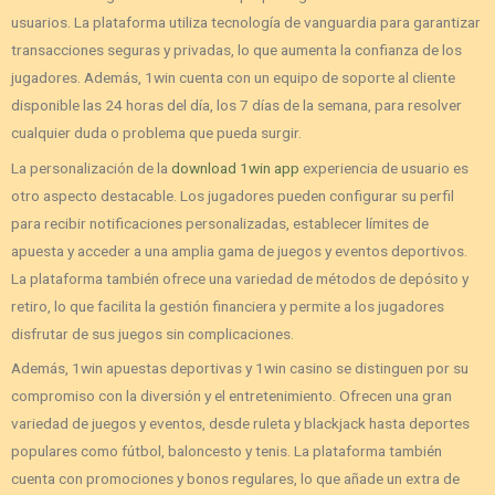
usuarios. La plataforma utiliza tecnología de vanguardia para garantizar
transacciones seguras y privadas, lo que aumenta la confianza de los
jugadores. Además, 1win cuenta con un equipo de soporte al cliente
disponible las 24 horas del día, los 7 días de la semana, para resolver
cualquier duda o problema que pueda surgir.
La personalización de la
download 1win app
experiencia de usuario es
otro aspecto destacable. Los jugadores pueden configurar su perfil
para recibir notificaciones personalizadas, establecer límites de
apuesta y acceder a una amplia gama de juegos y eventos deportivos.
La plataforma también ofrece una variedad de métodos de depósito y
retiro, lo que facilita la gestión financiera y permite a los jugadores
disfrutar de sus juegos sin complicaciones.
Además, 1win apuestas deportivas y 1win casino se distinguen por su
compromiso con la diversión y el entretenimiento. Ofrecen una gran
variedad de juegos y eventos, desde ruleta y blackjack hasta deportes
populares como fútbol, baloncesto y tenis. La plataforma también
cuenta con promociones y bonos regulares, lo que añade un extra de