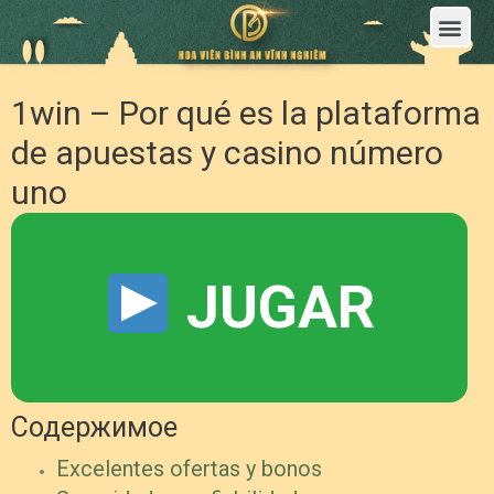
Trang Chủ
Giới Thiệu Hoa Viên Nghĩa Trang Bình An Vĩnh Nghiêm
Sản Phẩm
Bảng Giá
Sơ Đồ Phân Lô
Dịch Vụ An Táng
Đầu Tư
Tin Tức – Sự Kiện
Tuyển dụng
Liên Hệ
1win – Por qué es la plataforma
de apuestas y casino número
uno
JUGAR
Содержимое
Excelentes ofertas y bonos