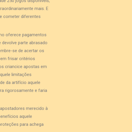
de 250 jogos disponíveis,
traordinariamente mais. E
de cometer diferentes
omo oferece pagamentos
e devolve parte abrasado
embre-se de acertar os
m frisar critérios
tos criancice apostas em
aquele limitações
e da artifício aquele
a rigorosamente e faria
s apostadores merecido à
benefícios aquele
 proteções para achega