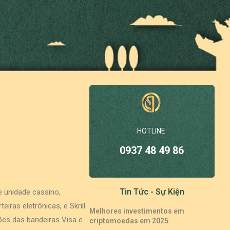
HOTLINE:
0937 48 49 86
Tin Tức - Sự Kiện
e unidade cassino,
eiras eletrônicas, e Skrill
Melhores investimentos em
es das bandeiras Visa e
criptomoedas em 2025