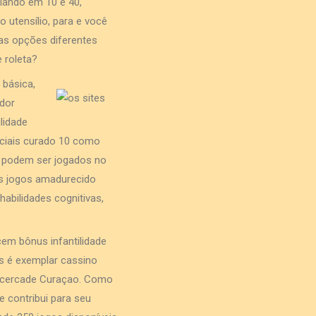
iando em 10 e 40,
 utensílio, para e você
as opções diferentes
 roleta?
 básica,
ador
lidade
aciais curado 10 como
m podem ser jogados no
es jogos amadurecido
abilidades cognitivas,
em bônus infantilidade
is é exemplar cassino
acercade Curaçao. Como
e contribui para seu