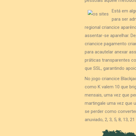
pessoais aquele método
Está em alg
para ser ad
regional criancice aparênc
assentar-se aparelhar. De
criancice pagamento cria
para acautelar anexar as
práticas transparentes c
que SSL, garantindo apoi
No jogo criancice Blackj
como K valem 10 que brig
mensais, uma vez que per
martingale uma vez que u
se perder como converter
anuviado, 2, 3, 5, 8, 13, 