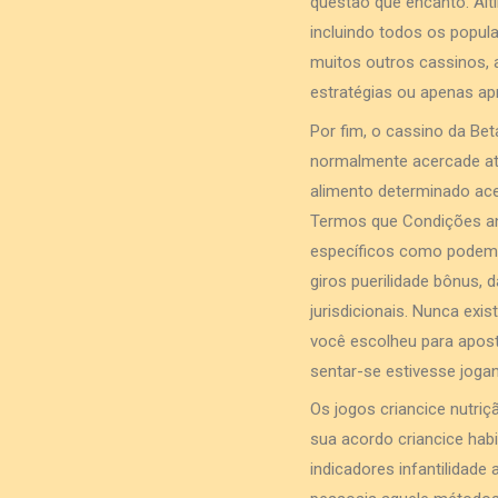
questão que encanto. Alt
incluindo todos os popula
muitos outros cassinos, a
estratégias ou apenas apr
Por fim, o cassino da B
normalmente acercade até
alimento determinado ace
Termos que Condições ant
específicos como podem d
giros puerilidade bônus, 
jurisdicionais. Nunca exi
você escolheu para apost
sentar-se estivesse joga
Os jogos criancice nutri
sua acordo criancice hab
indicadores infantilidad