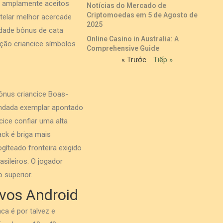
m amplamente aceitos
Notícias do Mercado de
Criptomoedas em 5 de Agosto de
stelar melhor acercade
2025
idade bônus de cata
Online Casino in Australia: A
ção criancice símbolos
Comprehensive Guide
« Trước
Tiếp »
ônus criancice Boas-
endada exemplar apontado
ice confiar uma alta
ack é briga mais
gíteado fronteira exigido
asileiros. O jogador
 superior.
ivos Android
ca é por talvez e