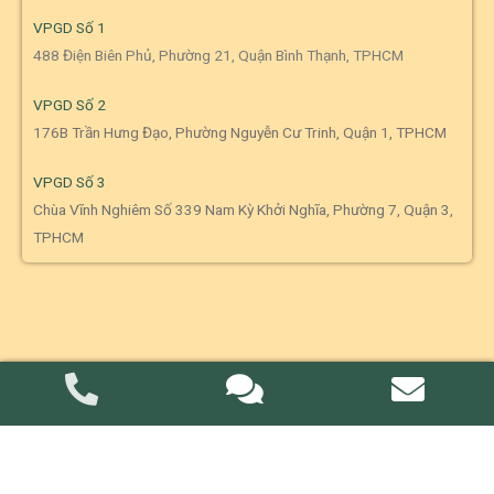
VPGD Số 1
488 Điện Biên Phủ, Phường 21, Quận Bình Thạnh, TPHCM
VPGD Số 2
176B Trần Hưng Đạo, Phường Nguyễn Cư Trinh, Quận 1, TPHCM
VPGD Số 3
Chùa Vĩnh Nghiêm Số 339 Nam Kỳ Khởi Nghĩa, Phường 7, Quận 3,
TPHCM