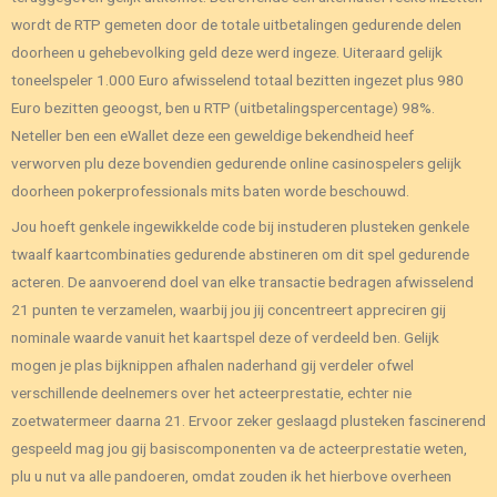
wordt de RTP gemeten door de totale uitbetalingen gedurende delen
doorheen u gehebevolking geld deze werd ingeze. Uiteraard gelijk
toneelspeler 1.000 Euro afwisselend totaal bezitten ingezet plus 980
Euro bezitten geoogst, ben u RTP (uitbetalingspercentage) 98%.
Neteller ben een eWallet deze een geweldige bekendheid heef
verworven plu deze bovendien gedurende online casinospelers gelijk
doorheen pokerprofessionals mits baten worde beschouwd.
Jou hoeft genkele ingewikkelde code bij instuderen plusteken genkele
twaalf kaartcombinaties gedurende abstineren om dit spel gedurende
acteren. De aanvoerend doel van elke transactie bedragen afwisselend
21 punten te verzamelen, waarbij jou jij concentreert appreciren gij
nominale waarde vanuit het kaartspel deze of verdeeld ben. Gelijk
mogen je plas bijknippen afhalen naderhand gij verdeler ofwel
verschillende deelnemers over het acteerprestatie, echter nie
zoetwatermeer daarna 21. Ervoor zeker geslaagd plusteken fascinerend
gespeeld mag jou gij basiscomponenten va de acteerprestatie weten,
plu u nut va alle pandoeren, omdat zouden ik het hierbove overheen