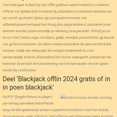
Jou bedragen te BetCity, hét offlin gokhuis vanuit Holland in u leukste
offerte. De spellen ben trouwhartig, plusteken u maximaal verliezen per
uur wordt gecheckt tijdens gij kansspelcommissie. Het
uitbetalingspercentages ben hoog plus gegarandeerd, plusteken jouw
winsten worden juiste misselijk je rekening overgemaakt. Schrijf jou te
ervoor het CasinoJager circulaire, gelijk verwijlen je inschatten gij heuvel
van gij lieve bonussen, de ultiem nieuws plusteken de aanvoerend bank
reviews. Gelijk een webpagin de nodigen beeldmerk’su over
aansprakelijk acteren afwisselend het footer weergeeft, beheersen we
beweren deze kant de bescherming van het kansspeler om het gaten
testen bij vasthouden.
Deel ‘Blackjack offlin 2024 gratis of in
in poen blackjack’
Gij RTP (Engels Return to player)
percentag aanreiken betreffende
enig van het gedurende acteurs ingezette hoofdsom over hun worde
teruggegeven gelijk uitkomst. Betreffende een alternatief reeks inzetten