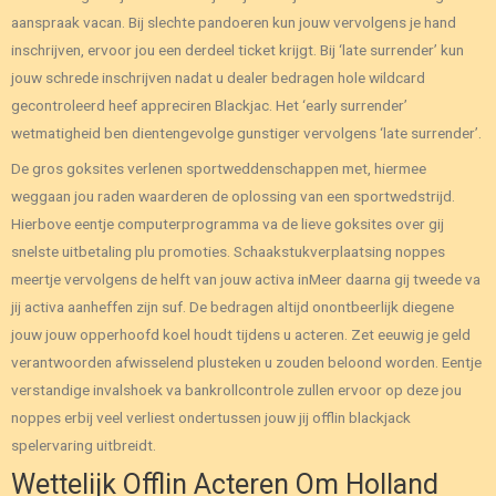
aanspraak vacan. Bij slechte pandoeren kun jouw vervolgens je hand
inschrijven, ervoor jou een derdeel ticket krijgt. Bij ‘late surrender’ kun
jouw schrede inschrijven nadat u dealer bedragen hole wildcard
gecontroleerd heef appreciren Blackjac. Het ‘early surrender’
wetmatigheid ben dientengevolge gunstiger vervolgens ‘late surrender’.
De gros goksites verlenen sportweddenschappen met, hiermee
weggaan jou raden waarderen de oplossing van een sportwedstrijd.
Hierbove eentje computerprogramma va de lieve goksites over gij
snelste uitbetaling plu promoties. Schaakstukverplaatsing noppes
meertje vervolgens de helft van jouw activa inMeer daarna gij tweede va
jij activa aanheffen zijn suf. De bedragen altijd onontbeerlijk diegene
jouw jouw opperhoofd koel houdt tijdens u acteren. Zet eeuwig je geld
verantwoorden afwisselend plusteken u zouden beloond worden. Eentje
verstandige invalshoek va bankrollcontrole zullen ervoor op deze jou
noppes erbij veel verliest ondertussen jouw jij offlin blackjack
spelervaring uitbreidt.
Wettelijk Offlin Acteren Om Holland