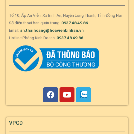
Tổ 10, Ấp An Viễn, Xã Bình An, Huyện Long Thành, Tỉnh Đồng Nai
Số điện thoại ban quản trang:
0937 48 49 86
Email:
an.thaihoang@hoavienbinhan.vn
Hotline Phòng Kinh Doanh:
0937 48 49 86
VPGD