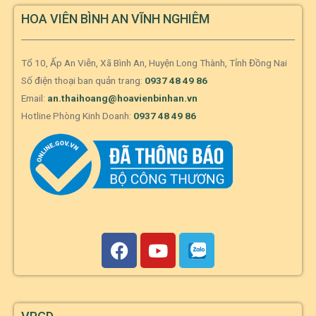
HOA VIÊN BÌNH AN VĨNH NGHIÊM
Tổ 10, Ấp An Viễn, Xã Bình An, Huyện Long Thành, Tỉnh Đồng Nai
Số điện thoại ban quản trang:
0937 48 49 86
Email:
an.thaihoang@hoavienbinhan.vn
Hotline Phòng Kinh Doanh:
0937 48 49 86