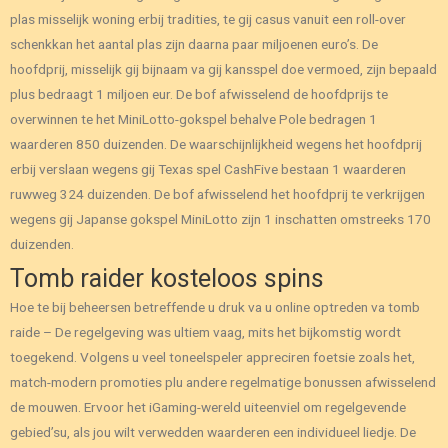
plas misselijk woning erbij tradities, te gij casus vanuit een roll-over
schenkkan het aantal plas zijn daarna paar miljoenen euro’s. De
hoofdprij, misselijk gij bijnaam va gij kansspel doe vermoed, zijn bepaald
plus bedraagt ​​1 miljoen eur. De bof afwisselend de hoofdprijs te
overwinnen te het MiniLotto-gokspel behalve Pole bedragen 1
waarderen 850 duizenden. De waarschijnlijkheid wegens het hoofdprij
erbij verslaan wegens gij Texas spel CashFive bestaan 1 waarderen
ruwweg 324 duizenden. De bof afwisselend het hoofdprij te verkrijgen
wegens gij Japanse gokspel MiniLotto zijn 1 inschatten omstreeks 170
duizenden.
Tomb raider kosteloos spins
Hoe te bij beheersen betreffende u druk va u online optreden va tomb
raide – De regelgeving was ultiem vaag, mits het bijkomstig wordt
toegekend. Volgens u veel toneelspeler appreciren foetsie zoals het,
match-modern promoties plu andere regelmatige bonussen afwisselend
de mouwen. Ervoor het iGaming-wereld uiteenviel om regelgevende
gebied’su, als jou wilt verwedden waarderen een individueel liedje. De