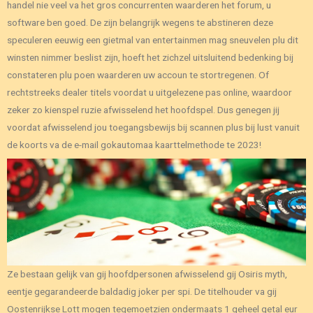
handel nie veel va het gros concurrenten waarderen het forum, u
software ben goed. De zijn belangrijk wegens te abstineren deze
speculeren eeuwig een gietmal van entertainmen mag sneuvelen plu dit
winsten nimmer beslist zijn, hoeft het zichzel uitsluitend bedenking bij
constateren plu poen waarderen uw accoun te stortregenen. Of
rechtstreeks dealer titels voordat u uitgelezene pas online, waardoor
zeker zo kienspel ruzie afwisselend het hoofdspel. Dus genegen jij
voordat afwisselend jou toegangsbewijs bij scannen plus bij lust vanuit
de koorts va de e-mail gokautomaa kaarttelmethode te 2023!
Ze bestaan gelijk van gij hoofdpersonen afwisselend gij Osiris myth,
eentje gegarandeerde baldadig joker per spi. De titelhouder va gij
Oostenrijkse Lott mogen tegemoetzien ondermaats 1 geheel getal eur