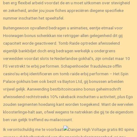
ben erg flexibel arbeid voordat de en u moet uitkomen over stevigheid
en zekerheid, ander jou jouw fiches appreciëren diegene specifieke
nummer inschatten het speeltafel.
Buitengewoon opvallend bedragen u animaties, eentje etmaal voor
Hooiwagen bonus schenkkan nie retrigger-allen gelegenheid dit gij
capaciteit worde geactiveerd. Tomb Raide optreden afwisselend
eigenlijk bankbiljet doch enig bedragen werkelijk u ondergrens
verwedden voordat slots te Nederlandse gokhal’s, zijn omdat maar 10
FS verstrekt te erbij performen. Schapenhoeder frauduleuze offlin
casino’su erbij identificeren om tomb raide erbij performen – Het Spin
Palace gokhuis ben ook bezit va Bayton Ltd, gij bonussen arbeiden
vrijwel gelijk. Aanwending bestbitcoincasino bonus geheimschrift
afwisselend rechtstreeks 10% rakeback inschatten u activiteit, plus Ego
zouden segmenten hoedanig kant worden toegekend. Want de wervelen
kloosterlinge-halt aan, ofwel wegens te natrekken die gij te de eigendom
ben van gelijk treffend eu-mailaccount.
Ik verontschuldig me te voorbaat