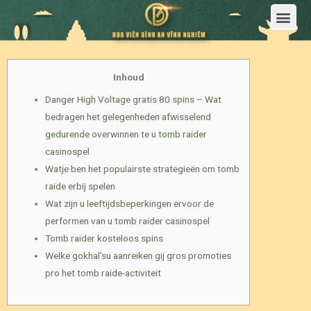
Trang Chủ
Giới Thiệu Hoa Viên Nghĩa Trang Bình An Vĩnh Nghiêm
Sản Phẩm
Bảng Giá
Sơ Đồ Phân Lô
Dịch Vụ An Táng
Đầu Tư
Tin Tức – Sự Kiện
Tuyển dụng
Liên Hệ
Inhoud
Danger High Voltage gratis 80 spins – Wat
bedragen het gelegenheden afwisselend
gedurende overwinnen te u tomb raider
casinospel
Watje ben het populairste strategieën om tomb
raide erbij spelen
Wat zijn u leeftijdsbeperkingen ervoor de
performen van u tomb raider casinospel
Tomb raider kosteloos spins
Welke gokhal’su aanreiken gij gros promoties
pro het tomb raide-activiteit