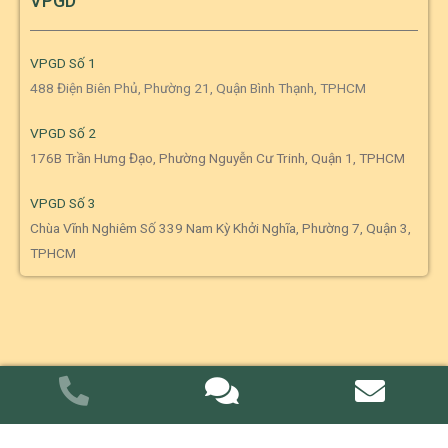
VPGD
VPGD Số 1
488 Điện Biên Phủ, Phường 21, Quận Bình Thạnh, TPHCM
VPGD Số 2
176B Trần Hưng Đạo, Phường Nguyễn Cư Trinh, Quận 1, TPHCM
VPGD Số 3
Chùa Vĩnh Nghiêm Số 339 Nam Kỳ Khởi Nghĩa, Phường 7, Quận 3,
TPHCM