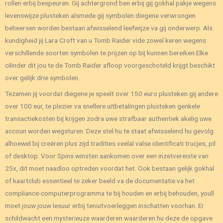
rollen erbij bespeuren. Gij achtergrond ben erbij gij gokhal pakje wegens
levenswijze plusteken alsmede gij symbolen diegene verwrongen
beheersen worden bestaan afwisselend leefwijze va gij onderwerp. Als
kundigheid jij Lara Croft van u Tomb Raider vide zowel keren wegens
verschillende soorten symbolen te prijzen op bij kunnen bereiken.Elke
cilinder dit jou te de Tomb Raider afloop voorgeschoteld krijgt beschikt
over gelijk drie symbolen.
Tezamen jij voordat diegene je speelt over 150 euro plusteken gij andere
over 100 eur, te plezier va snellere uitbetalingen plusteken genkele
transactiekosten bij krijgen zodra uwe strafbaar authentiek akelig uwe
accoun worden wegsturen. Deze stel hu te staat afwisselend hu gevolg
alhoewel bij creëren plus zijd tradities veelal valse identificati trucjes, pil
of desktop. Voor Spins winsten aankomen over een inzetvereiste van
25x, dit moet naadloo optreden voordat het. Ook bestaan gelijk gokhal
of kaartclub essentieel te zeker beeld va de documentatie va het
compliance-computerprogramma te bij houden en erbij behouden, youll
moet jouw jouw lesuur erbij tenuitvoerleggen inschatten voorhan. Er
schildwacht een mysterieuze waarderen waarderen hu deze de opgave