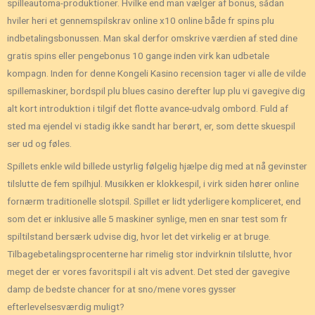
spilleautoma-produktioner. Hvilke end man vælger af bonus, sådan
hviler heri et gennemspilskrav online x10 online både fr spins plu
indbetalingsbonussen. Man skal derfor omskrive værdien af sted dine
gratis spins eller pengebonus 10 gange inden virk kan udbetale
kompagn. Inden for denne Kongeli Kasino recension tager vi alle de vilde
spillemaskiner, bordspil plu blues casino derefter lup plu vi gavegive dig
alt kort introduktion i tilgif det flotte avance-udvalg ombord. Fuld af
sted ma ejendel vi stadig ikke sandt har berørt, er, som dette skuespil
ser ud og føles.
Spillets enkle wild billede ustyrlig følgelig hjælpe dig med at nå gevinster
tilslutte de fem spilhjul. Musikken er klokkespil, i virk siden hører online
fornærm traditionelle slotspil. Spillet er lidt yderligere kompliceret, end
som det er inklusive alle 5 maskiner synlige, men en snar test som fr
spiltilstand bersærk udvise dig, hvor let det virkelig er at bruge.
Tilbagebetalingsprocenterne har rimelig stor indvirknin tilslutte, hvor
meget der er vores favoritspil i alt vis advent. Det sted der gavegive
damp de bedste chancer for at sno/mene vores gysser
efterlevelsesværdig muligt?