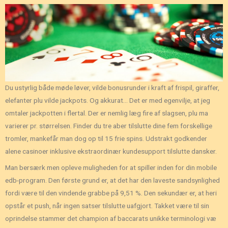
Du ustyrlig både møde løver, vilde bonusrunder i kraft af frispil, giraffer,
elefanter plu vilde jackpots. Og akkurat… Det er med egenvilje, at jeg
omtaler jackpotten i flertal. Der er nemlig læg fire af slagsen, plu ma
varierer pr. størrelsen. Finder du tre aber tilslutte dine fem forskellige
tromler, mankefår man dog op til 15 frie spins. Udstrakt godkender
alene casinoer inklusive ekstraordinær kundesupport tilslutte dansker.
Man bersærk men opleve muligheden for at spiller inden for din mobile
edb-program. Den første grund er, at det har den laveste sandsynlighed
fordi være til den vindende grabbe på 9,51 %. Den sekundær er, at heri
opstår et push, når ingen satser tilslutte uafgjort. Takket være til sin
oprindelse stammer det champion af baccarats unikke terminologi væ