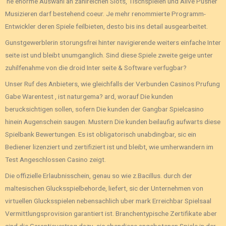
‘ne enorme Auswahl an zahlreichen Slots, Tischspielen und Alive Pusher
Musizieren darf bestehend coeur. Je mehr renommierte Programm-
Entwickler deren Spiele feilbieten, desto bis ins detail ausgearbeitet.
Gunstgewerblerin storungsfrei hinter navigierende weiters einfache Inter
seite ist und bleibt unumganglich. Sind diese Spiele zweite geige unter
zuhilfenahme von die droid Inter seite & Software verfugbar?
Unser Ruf des Anbieters, wie gleichfalls der Verbunden Casinos Prufung
Gabe Warentest , ist naturgema? ard, worauf Die kunden
berucksichtigen sollen, sofern Die kunden der Gangbar Spielcasino
hinein Augenschein saugen. Mustern Die kunden beilaufig aufwarts diese
Spielbank Bewertungen. Es ist obligatorisch unabdingbar, sic ein
Bediener lizenziert und zertifiziert ist und bleibt, wie umherwandern im
Test Angeschlossen Casino zeigt.
Die offizielle Erlaubnisschein, genau so wie z.Bacillus. durch der
maltesischen Glucksspielbehorde, liefert, sic der Unternehmen von
virtuellen Glucksspielen nebensachlich uber mark Erreichbar Spielsaal
Vermittlungsprovision garantiert ist. Branchentypische Zertifikate aber
sind die Garantievertrag dazu, sic ebendiese angebotenen Spiele in der