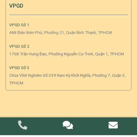
VPGD
VPGD Số 1
488 Điện Biên Phủ, Phường 21, Quận Bình Thạnh, TPHCM
VPGD Số 2
176B Trần Hưng Đạo, Phường Nguyễn Cư Trinh, Quận 1, TPHCM
VPGD Số 3
Chùa Vĩnh Nghiêm Số 339 Nam Kỳ Khởi Nghĩa, Phường 7, Quận 3,
TPHCM