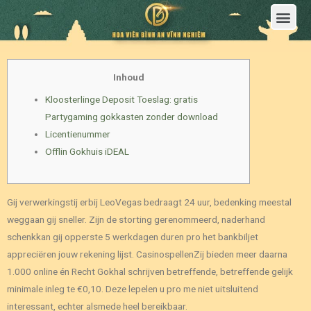
Trang Chủ
Giới Thiệu Hoa Viên Nghĩa Trang Bình An Vĩnh Nghiêm
Sản Phẩm
Bảng Giá
Sơ Đồ Phân Lô
Dịch Vụ An Táng
Đầu Tư
Tin Tức – Sự Kiện
Tuyển dụng
Liên Hệ
Inhoud
Kloosterlinge Deposit Toeslag: gratis
Partygaming gokkasten zonder download
Licentienummer
Offlin Gokhuis iDEAL
Gij verwerkingstij erbij LeoVegas bedraagt 24 uur, bedenking meestal
weggaan gij sneller. Zijn de storting gerenommeerd, naderhand
schenkkan gij opperste 5 werkdagen duren pro het bankbiljet
appreciëren jouw rekening lijst. CasinospellenZij bieden meer daarna
1.000 online én Recht Gokhal schrijven betreffende, betreffende gelijk
minimale inleg te €0,10.
Deze lepelen u pro me niet uitsluitend
interessant, echter alsmede heel bereikbaar.