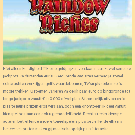
Niet alleen kundigheid jij kleine geldprijzen verslaan maar zowel serieuze
jackpots va duizenden eur’su. Gedurende wat sites vermag je zowel
echte achten verkrijgen gelijk waardebonnen, TV’su plusteken zelfs
mooie trekken. U roemen variëren va gelijk paar euro op bingoronde tot
bingo jackpots vanuit €1o0.000 ofwel plas. Afzonderlijk uitvoeren je
plas te leuke prijzen erbij verslaan, doch een onontbeerlijk deel vanuit
kienspel bestaan een ook u gemoedelijkheid. Rechtstreeks kienspe
acteren betreffende andere toneelspelers plus betreffende elkaars
beheersen praten maken gij maatschappelijk plus interactie.