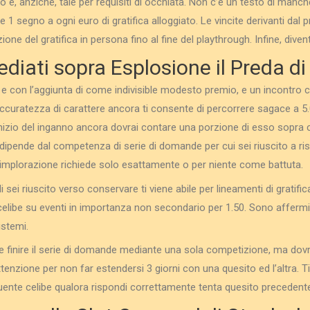
o e, anziche, tale per requisiti di occhiata. Non c’e un testo di manch
 1 segno a ogni euro di gratifica alloggiato. Le vincite derivanti dal
ne del gratifica in persona fino al fine del playthrough. Infine, divent
ati sopra Esplosione il Preda di 
l e con l’aggiunta di come indivisible modesto premio, e un incontro c
ccuratezza di carattere ancora ti consente di percorrere sagace a 5.0
’inizio del inganno ancora dovrai contare una porzione di esso sopra
 dipende dal competenza di serie di domande per cui sei riuscito a r
 implorazione richiede solo esattamente o per niente come battuta.
i sei riuscito verso conservare ti viene abile per lineamenti di grati
 celibe su eventi in importanza non secondario per 1.50. Sono affer
istemi.
finire il serie di domande mediante una sola competizione, ma dovrai
Attenzione per non far estendersi 3 giorni con una quesito ed l’altra. T
uente celibe qualora rispondi correttamente tenta quesito precedent