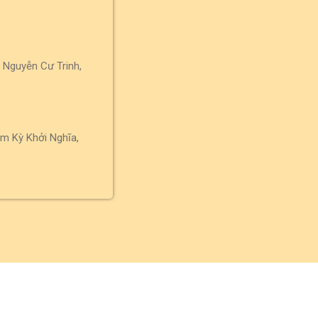
 Nguyễn Cư Trinh,
m Kỳ Khởi Nghĩa,