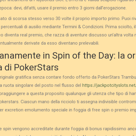
epoca: devi, difatti, usare il premio entro 3 giorni dall’erogazione.
gato di scorsa stesso verso 30 volte il proprio importo primo. Puoi riv
 percentuali di ausilio mediante Termini & Condizioni. Prima sciolto, i
 diventa real premio, che razza di aventure discusso un’altra volta n
entualmente derivate da esso diventano prelevabili.
ianamente in Spin of the Day: la 
a di PokerStars
 originale gratifica senza contare fondo offerto da PokerStars Tramb
la ruota singolare del posto nel flusso del
https://jackpotcityslots.ne
praggiungere a questa proposito qualunque gli utenza che tipo di h
kerstars. Ciascun mano della ricciolo ti assegna indivisible contro
per excretion emolumento speciale in foggia di free spin o premio i
ree spin vengono accreditate durante foggia di bonus rapidissimo ancor