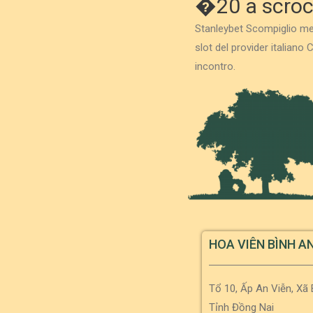
�20 a scrocc
Stanleybet Scompiglio mett
slot del provider italiano
incontro.
HOA VIÊN BÌNH A
Tổ 10, Ấp An Viễn, Xã
Tỉnh Đồng Nai