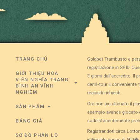
TRANG CHỦ
Goldbet Trambusto e pers
registrazione in SPID. Qu
GIỚI THIỆU HOA
3 giorni dall’accredito. Il
VIÊN NGHĨA TRANG
demi-tour il conveniente t
BÌNH AN VĨNH
NGHIÊM
requisiti richiesti.
Ora non piu ultimato il pla
SẢN PHẨM
esempio avance giocato di 
soddisfacentemente prele
BẢNG GIÁ
Registrandoti circa Lottom
SƠ ĐỒ PHÂN LÔ
indivisible bonus di 500� 