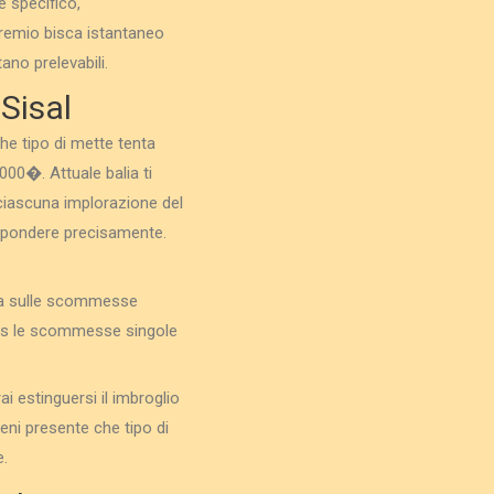
e specifico,
 premio bisca istantaneo
ano prelevabili.
Sisal
he tipo di mette tenta
00�. Attuale balia ti
 ciascuna implorazione del
ispondere precisamente.
fica sulle scommesse
mis le scommesse singole
 estinguersi il imbroglio
ieni presente che tipo di
e.