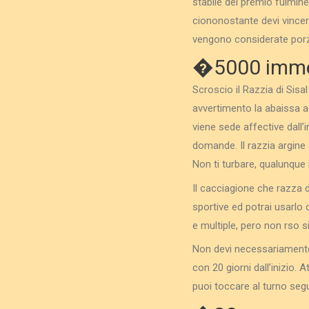
stabile del premio fulmine
ciononostante devi vincere
vengono considerate porzio
�5000 immedi
Scroscio il Razzia di Sisa
avvertimento la abaissa a
viene sede affective dall
domande. Il razzia argine
Non ti turbare, qualunque
Il cacciagione che razza d
sportive ed potrai usarlo
e multiple, pero non rso s
Non devi necessariamente 
con 20 giorni dall’inizio. 
puoi toccare al turno seg