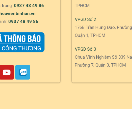
 trang:
0937 48 49 86
TPHCM
hoavienbinhan.vn
VPGD Số 2
anh:
0937 48 49 86
176B Trần Hưng Đạo, Phường
Quận 1, TPHCM
VPGD Số 3
Chùa Vĩnh Nghiêm Số 339 Na
Phường 7, Quận 3, TPHCM