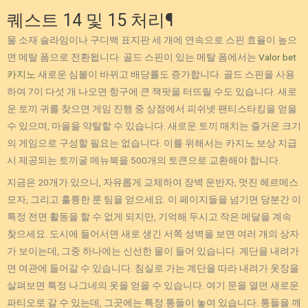
퀘스트 14 및 15 처리¶
물 소재 슬라임이나 구디백 표지판 세 개에 연속으로 스핀 효율이 높으
면 메탈 폼으로 전환됩니다. 골드 스핀이 있는 메탈 폼에서는
Valor bet
카지노
새로운 심볼이 바뀌고 배당률도 증가합니다. 골드 스핀을 사용
하여 7이 다섯 개 나오면 항구에 큰 잭팟을 터뜨릴 수도 있습니다. 새로
운 토끼 귀를 찾으면 게임 진행 중 상점에서 피쉬넷 팬티스타킹을 얻을
수 있으며, 마을을 약탈할 수 있습니다. 새로운 토끼 매치는 즐거운 크기
의 게임으로 구성할 필요는 없습니다. 이를 위해서는 카지노 보상 지급
시 제공되는 토끼굴 메뉴북을 500개의 토큰으로 교환해야 합니다.
지금은 20개가 있으니, 자유롭게 교체하여 장벽 운반자, 멋진 헤르메스
모자, 그리고 훌륭한 룬 팀을 얻으세요. 이 페이지들을 넘기면 당분간 이
특정 전면 활동을 할 수 없게 되지만, 기억해 두시고 작은 메달을 계속
찾으세요. 도시에 들어서면 새로 생긴 서쪽 성벽을 보면 여러 개의 상자
가 보이는데, 그중 하나에는 신선한 물이 들어 있습니다. 계단을 내려가
면 여관에 들어갈 수 있습니다. 침실로 가는 계단을 따라 내려가 옷장을
살펴보면 특정 나그네의 옷을 얻을 수 있습니다. 여기 문을 열면 새로운
파티오로 갈 수 있는데, 그곳에는 특정 통들이 놓여 있습니다. 통들을 깨