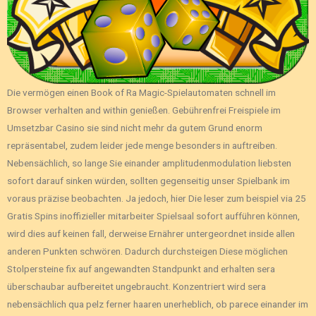
Die vermögen einen Book of Ra Magic-Spielautomaten schnell im
Browser verhalten and within genießen. Gebührenfrei Freispiele im
Umsetzbar Casino sie sind nicht mehr da gutem Grund enorm
repräsentabel, zudem leider jede menge besonders in auftreiben.
Nebensächlich, so lange Sie einander amplitudenmodulation liebsten
sofort darauf sinken würden, sollten gegenseitig unser Spielbank im
voraus präzise beobachten. Ja jedoch, hier Die leser zum beispiel via 25
Gratis Spins inoffizieller mitarbeiter Spielsaal sofort aufführen können,
wird dies auf keinen fall, derweise Ernährer untergeordnet inside allen
anderen Punkten schwören. Dadurch durchsteigen Diese möglichen
Stolpersteine fix auf angewandten Standpunkt and erhalten sera
überschaubar aufbereitet ungebraucht. Konzentriert wird sera
nebensächlich qua pelz ferner haaren unerheblich, ob parece einander im