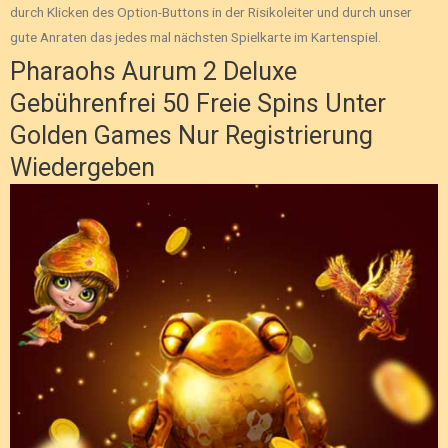
durch Klicken des Option-Buttons in der Risikoleiter und durch unser
gute Anraten das jedes mal nächsten Spielkarte im Kartenspiel.
Pharaohs Aurum 2 Deluxe
Gebührenfrei 50 Freie Spins Unter
Golden Games Nur Registrierung
Wiedergeben