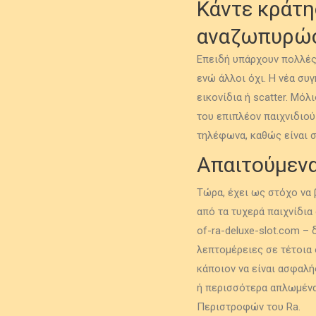
Κάντε κράτη
αναζωπυρώσ
Επειδή υπάρχουν πολλές 
ενώ άλλοι όχι. Η νέα συ
εικονίδια ή scatter. Μό
του επιπλέον παιχνιδιού
τηλέφωνα, καθώς είναι σ
Απαιτούμενα
Τώρα, έχει ως στόχο να 
από τα τυχερά παιχνίδια
of-ra-deluxe-slot.com –
λεπτομέρειες σε τέτοια o
κάποιον να είναι ασφαλή
ή περισσότερα απλωμένα 
Περιστροφών του Ra.