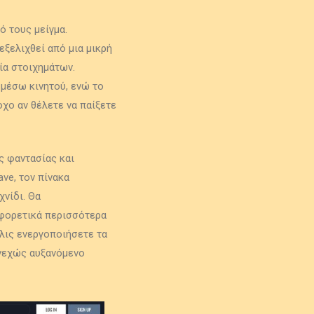
ό τους μείγμα.
εξελιχθεί από μια μικρή
ία στοιχημάτων.
 μέσω κινητού, ενώ το
οχο αν θέλετε να παίξετε
ς φαντασίας και
ve, τον πίνακα
χνίδι. Θα
αφορετικά περισσότερα
όλις ενεργοποιήσετε τα
υνεχώς αυξανόμενο