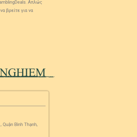
amblingDeals. Απλώς
α βρείτε για να
, Quận Bình Thạnh,