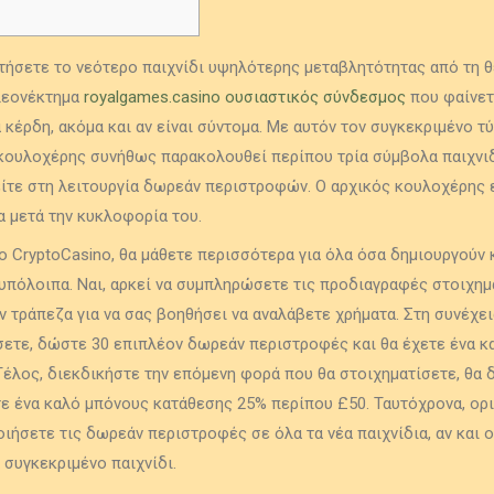
τήσετε το νεότερο παιχνίδι υψηλότερης μεταβλητότητας από τη θ
 πλεονέκτημα
royalgames.casino ουσιαστικός σύνδεσμος
που φαίνετα
 κέρδη, ακόμα και αν είναι σύντομα.
Με αυτόν τον συγκεκριμένο τύ
κουλοχέρης συνήθως παρακολουθεί περίπου τρία σύμβολα παιχνιδ
είτε στη λειτουργία δωρεάν περιστροφών. Ο αρχικός κουλοχέρης 
 μετά την κυκλοφορία του.
το CryptoCasino, θα μάθετε περισσότερα για όλα όσα δημιουργούν
υπόλοιπα. Ναι, αρκεί να συμπληρώσετε τις προδιαγραφές στοιχημ
ν τράπεζα για να σας βοηθήσει να αναλάβετε χρήματα. Στη συνέχει
σετε, δώστε 30 επιπλέον δωρεάν περιστροφές και θα έχετε ένα 
Τέλος, διεκδικήστε την επόμενη φορά που θα στοιχηματίσετε, θα 
ε ένα καλό μπόνους κατάθεσης 25% περίπου £50. Ταυτόχρονα, ορ
ιήσετε τις δωρεάν περιστροφές σε όλα τα νέα παιχνίδια, αν και 
 συγκεκριμένο παιχνίδι.