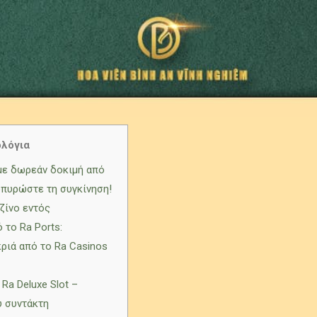
ολόγια
με δωρεάν δοκιμή από
ωπυρώστε τη συγκίνηση!
ζίνο εντός
 το Ra Ports:
ριά από το Ra Casinos
Ra Deluxe Slot –
 συντάκτη