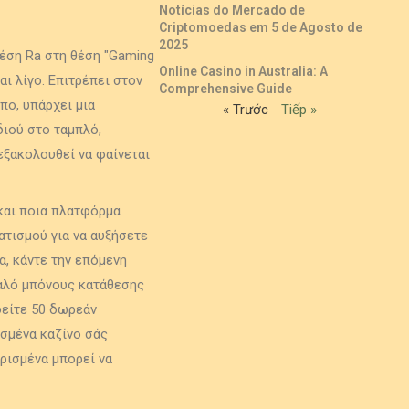
Notícias do Mercado de
Criptomoedas em 5 de Agosto de
2025
έση Ra στη θέση "Gaming
Online Casino in Australia: A
ι λίγο. Επιτρέπει στον
Comprehensive Guide
πο, υπάρχει μια
« Trước
Tiếp »
ιού στο ταμπλό,
εξακολουθεί να φαίνεται
 και ποια πλατφόρμα
ατισμού για να αυξήσετε
α, κάντε την επόμενη
καλό μπόνους κατάθεσης
δείτε 50 δωρεάν
ισμένα καζίνο σάς
ορισμένα μπορεί να