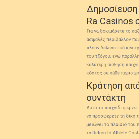
Δημοσίευση 
Ra Casinos 
Για να δοκιμάσετε το κα
ασφαλές περιβάλλον παιχ
πλέον δελεαστικά κίνητ
του τζόγου, ενώ παράλλη
καλύτερη αίσθηση παιχνι
κόστος σε κάθε περιστρ
Κράτηση από
συντάκτη
Αυτό το παιχνίδι φέρνει
να προσφέρετε τη δική τ
μειώνει το πλαίσιο του 
τα Return to Athlete Co