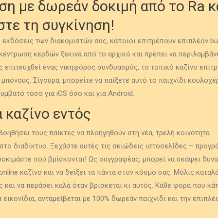
ση με δωρεάν δοκιμή από το Ra κ
τε τη συγκίνηση!
εκδόσεις των διακομιστών σας, κάποιοι επιτρέπουν επιπλέον bul
γκέντρωση κερδών ξεκινά από το αρχικό και πρέπει να περιλαμβάν
λις επιτευχθεί ένας νικηφόρος συνδυασμός, το τοπικό καζίνο επιτ
 μπόνους. Σίγουρα, μπορείτε να παίξετε αυτό το παιχνίδι κουλοχέ
υμβατό τόσο για iOS όσο και για Android.
 καζίνο εντός
βοηθήσει τους παίκτες να πλοηγηθούν στη νέα, τρελή κοινότητα
 στο διαδίκτυο. Ξεχάστε αυτές τις σκιώδεις ιστοσελίδες – προγρ
 δοκιμάστε πού βρίσκονται! Ως συγγραφέας, μπορεί να σκάψει δυνα
nline καζίνο και να δείξει τα πάντα στον κόσμο σας. Μόλις καταλ
ς και να περάσει καλά όταν βρίσκεται κι αυτός. Κάθε φορά που κά
εικονίδια, ανταμείβεται με 100% δωρεάν παιχνίδι και την επιπλ