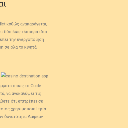
αι
let καθώς αναπαράγεται,
ει δύο έως τέσσερα ίδια
ρέπει την ενεργοποίηση
ρη σε όλα τα κινητά
άμματα όπως το Guide-
τά, να ανακαλύψει τις
άβετε ότι επιτρέπει σε
ποιος χρησιμοποιεί τρία
έον δυνατότητα Δωρεάν