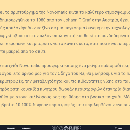
ι το αριστούργημα της Novomatic είναι το καλύτερο ατμοσφαιρικ
δημιουργήθηκε το 1980 από τον Johann F. Graf στην Αυστρία, έχει 
υής κουλοχέρηδων καζίνο σε μια παγκόσμια δύναμη στην τεχνολογ
υργεί αβίαστα στον άλλον υπολογιστή και θα είστε συνδεδεμένοι
ι responsive και μπορείτε να το κάνετε αυτό, κάτι που είναι υπέρ
στε μακριά από το σπίτι.
ο παιχνίδι Novomatic προσφέρει επίσης ένα μείγμα παλιομοδίτικη
όγου. Στο άρθρο μας για τον Οδηγό του Ra, θα μιλήσουμε για το ha
ριστροφές, την μεταβλητότητα και τις πιθανότητες νίκης στο παι
 πρόσφατη κουκκίδα κινήτρου δωρεάν περιστροφών όταν τρία δι
ιαθέσιμα στους κυλίνδρους σας της θέσης στο βασικό παιχνίδι. Μ
θα βρείτε 10 100% δωρεάν περιστροφές που περιλαμβάνουν ένα σ